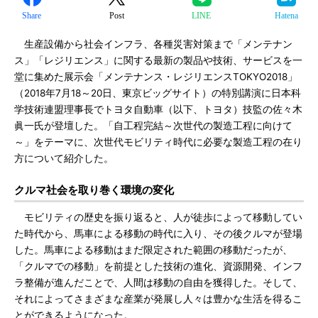
Share
Post
LINE
Hatena
生産設備から社会インフラ、各種災害対策まで「メンテナン
ス」「レジリエンス」に関する最新の製品や技術、サービスを一
堂に集めた展示会「メンテナンス・レジリエンスTOKYO2018」
（2018年7月18～20日、東京ビッグサイト）の特別講演に日本科
学技術連盟理事長でトヨタ自動車（以下、トヨタ）技監の佐々木
眞一氏が登壇した。「自工程完結～次世代の製造工程に向けて
～」をテーマに、次世代モビリティ時代に必要な製造工程の在り
方について紹介した。
クルマ社会を取り巻く環境の変化
モビリティの歴史を振り返ると、人が徒歩によって移動してい
た時代から、馬車による移動の時代に入り、その後クルマが登場
した。馬車による移動はまだ限定された範囲の移動だったが、
「クルマでの移動」を前提とした技術の進化、資源開発、インフ
ラ整備が進んだことで、人間は移動の自由を獲得した。そして、
それによってさまざまな産業が発展し人々は豊かな生活を得るこ
とができるようになった。