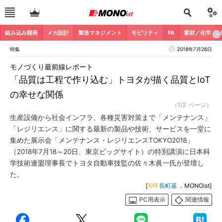
組み込み開発
メカ設計
製造マネジメント
モビリティ
FA
素材／化学
特集
2018年7月26日
モノづくり最前線レポート
「品質は工程で作り込む」トヨタが描く品質とIoT
の幸せな関係
（1/2 ページ）
生産設備から社会インフラ、各種災害対策まで「メンテナンス」
「レジリエンス」に関する最新の製品や技術、サービスを一堂に
集めた展示会「メンテナンス・レジリエンスTOKYO2018」
（2018年7月18～20日、東京ビッグサイト）の特別講演に日本科
学技術連盟理事長でトヨタ自動車技監の佐々木眞一氏が登壇し
た。
[
長町基
，MONOist]
PC用表示
関連情報