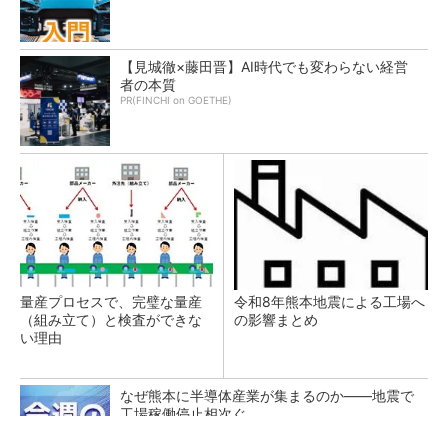
【見城徹×藤田晋】AI時代でも変わらない経営
者の本質
PR(FINCHI on GOETHE)
量産プロセスで、完璧な量産
令和8年熊本地震による工場へ
（組み立て）と検査ができな
の影響まとめ
い理由
なぜ熊本に半導体産業が集まるのか――地震で
工場稼働停止相次ぐ