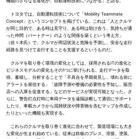
機能のさらなる進化が、自動運転技術につながる」と語る。
トヨタでは、自動運転技術について「Mobility Teammate
Concept」というコンセプトを掲げている。これは「人とクルマ
が同じ目的で、ある時は見守り、ある時は助け合う、気持ちが通
った仲間（パートナー）のような関係を築くという考え方」
（佐々木氏）で、クルマが周辺状況と危険を予測し、安全な走行
経路を見つけて走行することを支援するというものだ。
クルマを取り巻く環境の変化としては、採用されるITの進化と
ビジネスモデルの変化もその1つに挙げられる。走行データを取
得、蓄積し、分析することで「不具合を早期発見し、壊れる前に
アラートを発信する」「故障予測や整備の必要性を予知し、販売
店への入庫を促進する」などのサービスが実現可能となった。さ
らに、警告灯点灯時に車両データを遠隔診断して適切にサポート
したり、車載カメラから混雑状況や障害物を含むマップを作成し
たりといった機能も実現する。
これらのクルマを取り巻く進化に合わせて、製造現場にも大き
な変化が生まれ始めている。従来は鉄板のプレス、溶接、塗装、