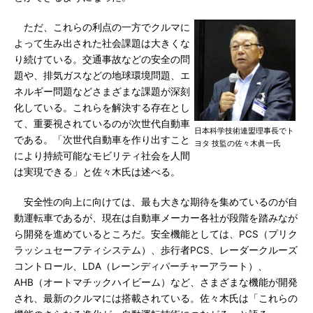
ただ、これらの利点の一方でクルマに
よって生み出された社会課題は大きくな
り続けている。交通事故などの安全の問
題や、排気ガスなどの地球環境問題、エ
ネルギー問題などさまざまな課題が深刻
化している。これらを解決する存在とし
て、重要視されているのが次世代自動車
日本科学技術連盟理事長でト
である。「次世代自動車を作り出すこと
ヨタ 技監の佐々木眞一氏
により持続可能なモビリティ社会を人間
は実現できる」と佐々木氏は述べる。
安全性の向上に向けては、最も大きな期待を集めているのが自
動運転車であるが、現在は自動車メーカー各社が段階を踏みなが
ら開発を進めているところだ。安全機能としては、PCS（プリク
ラッシュセーフティシステム）、歩行者PCS、レーダークルーズ
コントロール、LDA（レーンディパーチャーアラート）、
AHB（オートマチックハイビーム）など、さまざまな機能が開発
され、最新のクルマには搭載されている。佐々木氏は「これらの