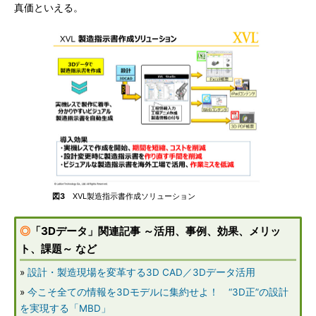
真価といえる。
図3
XVL製造指示書作成ソリューション
◎
「3Dデータ」関連記事 ～活用、事例、効果、メリッ
ト、課題～ など
»
設計・製造現場を変革する3D CAD／3Dデータ活用
»
今こそ全ての情報を3Dモデルに集約せよ！ “3D正”の設計
を実現する「MBD」