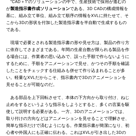
“CAD＋1”のソリューションの中で、生産技術で採用が進むの
が
製造指示書作成ソリューション
である。3D CADの構成情報を
基に、組み立て単位、組み立て順序の情報をXVLに持たせて、そ
こから3Dの形状を付加した製造指示書を半自動で生成するもの
である。
現場で必要とされる製造指示書の形や見せ方は、製品の作り方
に依存してさまざまである。年間の生産台数が限られる製品を作
る場合には、作業者の思い込みで、誤った手順で作らないように
するために、手順をアニメーションで見せ、かつその手順を確認
したことをチェックする仕組みも併せて作り込まれることが多
い。軽量なXVLだからこそ、指示書内で3Dのアニメーションを
見せることが可能なのだ。
ある部品を上下回転させて、本体の下方向から取り付け、ねじ
止めをするというような指示をしようとすると、多くの言葉を駆
使して説明する必要がある。一方、3Dのアニメーションでは、
取り付けの方向などはアニメーションを見せることで理解させ、
簡単な指示だけで済むようになる。作業指示書が簡潔になり、初
心者や外国人にも正確に伝わる。これはXVLが引き出した3Dの