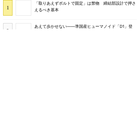
「取りあえずボルトで固定」は禁物 締結部設計で押さ
えるべき基本
あえて歩かせない――準国産ヒューマノイド「D1」登
場、現場稼働で日本の勝ち筋へ
フィジカルAIに注力するインテル、組み込み市場での約
40年の実績を生かせるか
シリコン量子コンピュータの量産開発へ、インテルの
18Aプロセスを活用
AI関連“だけじゃない”オムロンの制御機器事業、地道な
顧客基盤強化が結実
いくら部品を集めても納期が遅れる不思議、「納期順守
率」に潜むワナ