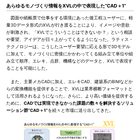
あらゆるモノづくり情報をXVLの中で表現した“CAD＋1”
図面や紙帳票で仕事をする環境にあった後工程ユーザーに、軽
量3Dデータ形式のXVLが行き渡ることにより、イメージや意欲
が刺激され、「XVLでこういうことはできないか？」という相談
や要望、アイデアが日々上がってくるようになった。ラティス・
テクノロジーは、こうしたユーザー要望に応える形で3Dモデル
に加えて、モノづくりに密接にかかわってくる組み立て単位や組
み立て順序、エレキ、点群、機構などのデータと、XVLで表現す
ることを可能にした。
また、主要メカCADに加え、エレキCAD、建築系のBIMなどか
らの変換機能を提供することで、XVLは業界横断フォーマットと
して活用されるようになった。さらに、より高い価値を提供する
ために、
CADでは実現できなかった課題の数々を解決するソリュ
ーション群“CAD＋1”
を続々と市場に送り出してきた。