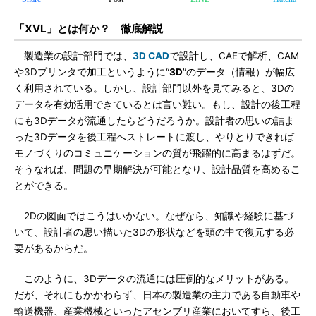
「XVL」とは何か？ 徹底解説
製造業の設計部門では、
3D CAD
で設計し、CAEで解析、CAM
や3Dプリンタで加工というように“
3D
”のデータ（情報）が幅広
く利用されている。しかし、設計部門以外を見てみると、3Dの
データを有効活用できているとは言い難い。もし、設計の後工程
にも3Dデータが流通したらどうだろうか。設計者の思いの詰ま
った3Dデータを後工程へストレートに渡し、やりとりできれば
モノづくりのコミュニケーションの質が飛躍的に高まるはずだ。
そうなれば、問題の早期解決が可能となり、設計品質を高めるこ
とができる。
2Dの図面ではこうはいかない。なぜなら、知識や経験に基づ
いて、設計者の思い描いた3Dの形状などを頭の中で復元する必
要があるからだ。
このように、3Dデータの流通には圧倒的なメリットがある。
だが、それにもかかわらず、日本の製造業の主力である自動車や
輸送機器、産業機械といったアセンブリ産業においてすら、後工