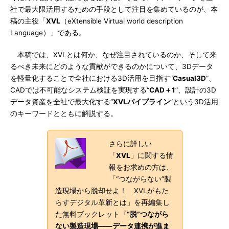
社で最大限活用するための手段として注目を集めているのが、本
稿の主役「
XVL
（eXtensible Virtual world description
Language）」である。
本稿では、XVLとは何か、なぜ注目されているのか、そして来
るべき未来にどのような貢献ができるのかについて、3Dデータ
を軽量化することで全社における3D活用を目指す“
Casual3D
”、
CADでは不可能なシステム検証を実現する“
CAD＋1
”、設計の3D
データ資産を全社で最大化する“
XVLパイプライン
”という3D活用
のキーワードとともに解説する。
さらに詳しい
「
XVL
」に関する情
報をお求めの方は、
「“つながらない”製
造現場から脱却せよ！ XVLがもた
らすデジタル革新とは」を再編集し
た無料ブックレット『
“脱”つながら
ない製造現場――データ連携が進ま