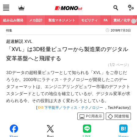
組み込み開発
メカ設計
製造マネジメント
モビリティ
FA
素材／化学
特集
2018年7月3日
超速解説 XVL
「XVL」は3D軽量ビュワーから製造業のデジタル
変革基盤へと飛躍する
（1/2 ページ）
3Dデータの超軽量ビュワーとして知られる「XVL」をご存じだ
ろうか。2000年にラティス・テクノロジーが開発したこのデー
タフォーマットは、エンジニアリングビュワー市場のデファクト
スタンダードとしての地位を確立しているが、デジタル変革が求
められる今、その役割は大きく変わろうとしている。
[
下平龍平／ラティス・テクノロジー
，TechFactory]
PC用表示
関連情報
Share
Post
LINE
Hatena