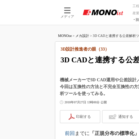
工
産
メディア
脱
つながる技術
AI×技術
MONOist
>
メカ設計
>
3D CADと連携する公差解析
つながる工場
AI×設備
つながるサービ
Physical
3D設計推進者の眼（33）
3D CADと連携する
機械メーカーで3D CAD運用や公差設
今回は互換性の方法と不完全互換性の方法
析ツールを使ってみる。
2018年07月27日 13時00分 公開
印刷する
通知する
前回
までに
「正規分布の標準化」