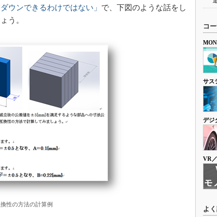
トダウンできるわけではない」
で、下図のような話をし
しょう。
コー
MO
サス
デジ
VR
互換性の方法の計算例
よく