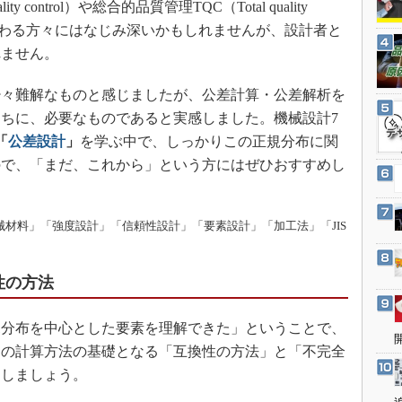
control）や総合的品質管理TQC（Total quality
3Dプリンタ
産業オープンネット展
でかかわる方々にはなじみ深いかもしれませんが、設計者と
デジタルツインとCAE
れません。
S＆OP
インダストリー4.0
々難解なものと感じましたが、公差計算・公差解析を
ちに、必要なものであると実感しました。機械設計7
イノベーション
「
公差設計
」
を学ぶ中で、しっかりこの正規分布に関
製造業ビッグデータ
ので、「まだ、これから」という方にはぜひおすすめし
メイドインジャパン
植物工場
械材料」「強度設計」「信頼性設計」「要素設計」「加工法」「JIS
知財マネジメント
海外生産
性の方法
グローバル設計・開発
制御セキュリティ
分布を中心とした要素を理解できた」ということで、
新型コロナへの対応
その計算方法の基礎となる「互換性の方法」と「不完全
てしましょう。