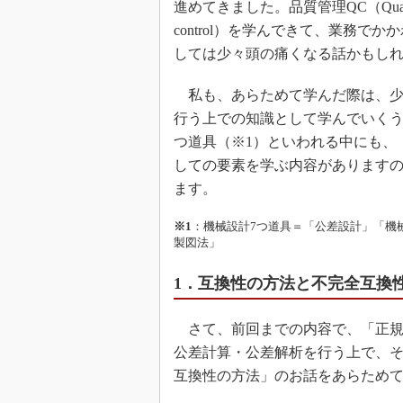
進めてきました。品質管理QC（Quality 
control）を学んできて、業務
しては少々頭の痛くなる話かもし
私も、あらためて学んだ際は、少
行う上での知識として学んでいくう
つ道具（※1）といわれる中にも、
しての要素を学ぶ内容があります
ます。
※1
：機械設計7つ道具＝「公差設計」「機
製図法」
1．互換性の方法と不完全互換
さて、前回までの内容で、「正規
公差計算・公差解析を行う上で、
互換性の方法」のお話をあらため