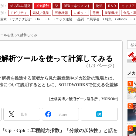
程別：
組み込み開発
メカ設計
製造マネジメント
物流
R＆D
キャリア
FA
業別：
モビリティ
素材／化学
医療機器
ロボット
電機
産業機械
食品・
炭素
サステナ設計
エッジ逆襲
品質
展示会
特集
メ
IoT
AI
ebook
伝承
組み込み開発
CEATEC
読者調査まとめ
編集後記
ツールを使って計算してみ...
JIMTOF
保全
メカ設計
つながるクルマ
組込み/エッジ コンピューティング
ス
 AI
製造マネジメント
5G
展＆IoT/5Gソリューション展
VR／AR
FA
公差解析ツールを使って計算してみる
IIFES
モビリティ
フィールドサービス
（1/3 ページ）
国際ロボット展
素材／化学
FPGA
メカ
ジャパンモビリティショー
計／解析を推進する筆者から見た製造業やメカ設計の現場とは。
組み込み画像技術
について説明するとともに、SOLIDWORKSで使える公差解
TECHNO-FRONTIER
組み込みモデリング
人テク展
[
土橋美博／飯沼ゲージ製作所
，
MONOist
]
Windows Embedded
スマート工場EXPO
車載ソフト開発
見る
EdgeTech+
Share
ISO26262
日本ものづくりワールド
無償設計ツール
「Cp・Cpk：工程能力指数」「分散の加法性」
と話を
AUTOMOTIVE WORLD