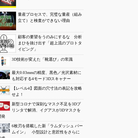
量産プロセスで、完璧な量産（組み
立て）と検査ができない理由
顧客の要望をうのみにするな 分析
まひを抜け出す「超上流のプロトタ
イピング」
3D技術が変えた「靴選び」の常識
最大0.03mmの精度、黒色／光沢素材に
も対応する4モード3Dスキャナー
【レベル4】図面の穴寸法の表記を攻略
せよ！
新型コロナで深刻なマスク不足を3Dプ
リンタで解消、イグアスが3Dマスクを
開発
6枚刃を搭載した新「ラムダッシュ パー
ムイン」 小型設計と意匠性をさらに