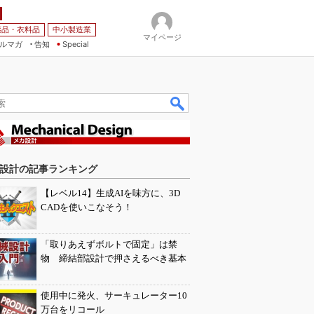
薬品・衣料品
中小製造業
マイページ
ルマガ
告知
Special
設計の記事ランキング
【レベル14】生成AIを味方に、3D
CADを使いこなそう！
「取りあえずボルトで固定」は禁
物 締結部設計で押さえるべき基本
使用中に発火、サーキュレーター10
万台をリコール