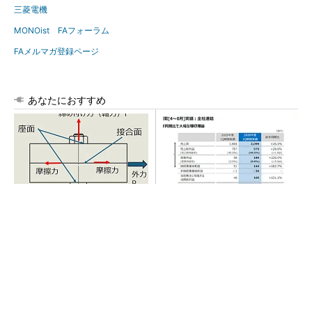
三菱電機
MONOist FAフォーラム
FAメルマガ登録ページ
あなたにおすすめ
「取りあえずボルトで固定」
AI関連“だけじゃない”オムロン
は禁物 締結部設計で押さえ
の制御機器事業、地道な顧客
るべき基本
基盤強化が結実
全員がリーダーシップを発揮し、自分より優れ
た人財を育成する
PR(dentsu Japan)