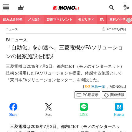
組み込み開発
メカ設計
製造マネジメント
モビリティ
FA
素材／化学
ニュース
2018年7月3日
FAニュース
「自動化」を加速へ、三菱電機がFAソリューショ
ンの提案施設を開設
三菱電機は2018年7月2日、都内にIoT（モノのインターネット）
技術を活用したFAソリューションを提案、体感する施設として
「東日本FAソリューションセンター」を開設した。
[
三島一孝
，MONOist]
PC用表示
関連情報
Share
Post
LINE
Hatena
三菱電機は2018年7月2日、都内にIoT（モノのインターネッ