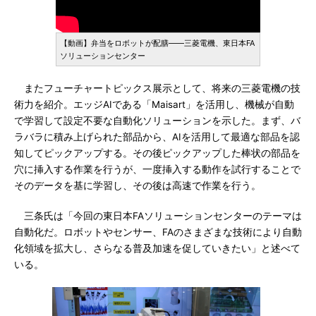
【動画】弁当をロボットが配膳――三菱電機、東日本FA
ソリューションセンター
またフューチャートピックス展示として、将来の三菱電機の技
術力を紹介。エッジAIである「Maisart」を活用し、機械が自動
で学習して設定不要な自動化ソリューションを示した。まず、バ
ラバラに積み上げられた部品から、AIを活用して最適な部品を認
知してピックアップする。その後ピックアップした棒状の部品を
穴に挿入する作業を行うが、一度挿入する動作を試行することで
そのデータを基に学習し、その後は高速で作業を行う。
三条氏は「今回の東日本FAソリューションセンターのテーマは
自動化だ。ロボットやセンサー、FAのさまざまな技術により自動
化領域を拡大し、さらなる普及加速を促していきたい」と述べて
いる。