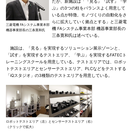
たが、新施設は「『見る』『試す』『学
ぶ』の3つの柱をバランスよく用意して
いる点が特徴。モノづくりの自動化をさ
らに拡大していく拠点とする」と三菱電
三菱電機 FAシステム事業本部
機 FAシステム事業本部 機器事業部長の
機器事業部長の三条寛和氏
三条寛和氏は述べている。
施設は、「見る」を実現するソリューション展示ゾーンと、
「試す」を実現するテストエリア、「学ぶ」を実現するFATECト
レーニングスクールを用意している。テストエリアでは、ロボッ
トテストエリアとセンサーテストエリア、PLCなどをテストする
「iQスタジオ」の3種類のテストエリアを用意している。
ロボットテストエリア（左）とセンサーテストエリア（右）
（クリックで拡大）