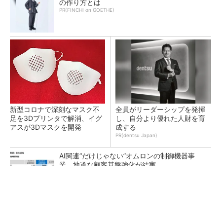
の作り方とは
PR(FINCHI on GOETHE)
新型コロナで深刻なマスク不
全員がリーダーシップを発揮
足を3Dプリンタで解消、イグ
し、自分より優れた人財を育
アスが3Dマスクを開発
成する
PR(dentsu Japan)
AI関連“だけじゃない”オムロンの制御機器事
業、地道な顧客基盤強化が結実
【レベル14】生成AIを味方に、3D CADを使い
こなそう！