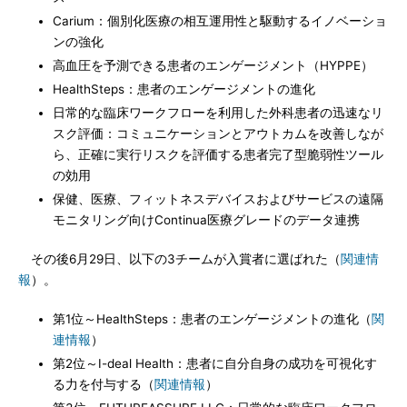
Carium：個別化医療の相互運用性と駆動するイノベーショ
ンの強化
高血圧を予測できる患者のエンゲージメント（HYPPE）
HealthSteps：患者のエンゲージメントの進化
日常的な臨床ワークフローを利用した外科患者の迅速なリ
スク評価：コミュニケーションとアウトカムを改善しなが
ら、正確に実行リスクを評価する患者完了型脆弱性ツール
の効用
保健、医療、フィットネスデバイスおよびサービスの遠隔
モニタリング向けContinua医療グレードのデータ連携
その後6月29日、以下の3チームが入賞者に選ばれた（
関連情
報
）。
第1位～HealthSteps：患者のエンゲージメントの進化（
関
連情報
）
第2位～I-deal Health：患者に自分自身の成功を可視化す
る力を付与する（
関連情報
）