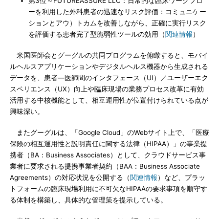
第3位～FUTUREASSURE LLC：日常的な臨床ワークフロ
ーを利用した外科患者の迅速なリスク評価：コミュニケー
ションとアウ）トカムを改善しながら、正確に実行リスク
を評価する患者完了型脆弱性ツールの効用（
関連情報
）
米国医師会とグーグルの共同プログラムを俯瞰すると、モバイ
ルヘルスアプリケーションやデジタルヘルス機器から生成される
データを、患者―医師間のインタフェース（UI）／ユーザーエク
スペリエンス（UX）向上や臨床現場の業務プロセス改革に有効
活用する中核機能として、相互運用性が位置付けられている点が
興味深い。
またグーグルは、「Google Cloud」のWebサイト上で、「医療
保険の相互運用性と説明責任に関する法律（HIPAA）」の事業提
携者（BA：Business Associates）として、クラウドサービス事
業者に要求される提携事業者契約（BAA：Business Associate
Agreements）の対応状況を公開する（
関連情報
）など、プラッ
トフォームの臨床現場利用に不可欠なHIPAAの要求事項を順守す
る体制を構築し、具体的な管理策を提示している。