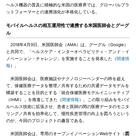
ヘルス機器の普及に積極的な米国の医療界では、グローバルプラ
ットフォーマーとの連携強化が本格化している。
モバイルヘルスの相互運用性で連携する米国医師会とグーグ
ル
2018年4月9日、米国医師会（AMA）は、グーグル（Google）
と共同で、「ヘルスケア・インターオペラビリティ・アンド・イ
ノベーション・チャレンジ」を実施することを発表した（
関連情
報
）。
米国医師会は、医療施設やテクノロジーベンダーの枠を超え
て、保健医療データを整理／共有するための共通データモデルを
構築することを目的とする「統合保健医療モデルイニシャティブ
（IHMI）」を推進してきた（
関連情報
）。この取り組みをモバイ
ルヘルス技術に拡張させ、患者と医師の間の医療データのモニタ
リング／共有を効率化して、慢性疾患管理の向上を図ろうという
のが、今回のプロジェクトの趣旨である。
米国医師会は、専用のオープンイノベーションWebサイト（
図