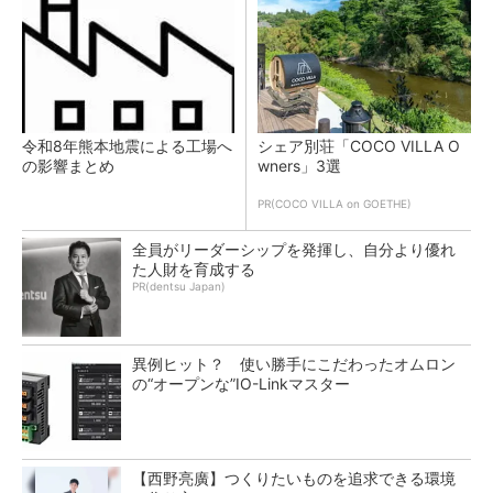
令和8年熊本地震による工場へ
シェア別荘「COCO VILLA O
の影響まとめ
wners」3選
PR(COCO VILLA on GOETHE)
全員がリーダーシップを発揮し、自分より優れ
た人財を育成する
PR(dentsu Japan)
異例ヒット？ 使い勝手にこだわったオムロン
の“オープンな”IO-Linkマスター
【西野亮廣】つくりたいものを追求できる環境