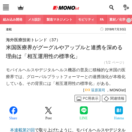
組み込み開発
メカ設計
製造マネジメント
モビリティ
FA
素材／化学
連載
2018年7月30日
海外医療技術トレンド（37）
米国医療界がグーグルやアップルと連携を深める
理由は「相互運用性の標準化」
（1/2 ページ）
モバイルヘルスやデジタルヘルス機器の普及に積極的な米国の医
療界では、グローバルプラットフォーマーとの連携強化が本格化
している。その背景には「相互運用性の標準化」がある。
[
笹原英司
，MONOist]
PC用表示
関連情報
Share
Post
LINE
Hatena
本連載第21回
で取り上げたように、モバイルヘルスやデジタル