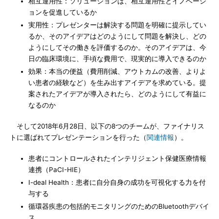
相互運用性：ソリューションは、相互運用性とイノベーシ
ョンを促進しているか
実用性：プレゼンターは解決する問題を明確に提示してい
るか、そのアイデアはどのようにして問題を解決し、どの
ようにしてその働きを評価するのか。そのアイデアは、今
日の臨床環境に、手頃な費用で、現実的に導入できるのか
効果：本当の便益（費用削減、アウトカムの改善、よりよ
い患者の経験など）を生み出すアイデアを求めている。提
案されたアイデアが導入されたら、どのようにして有益に
なるのか
そして2018年6月28日、以下の8つのチームが、ファイナリス
トに選ばれてプレゼンテーションを行った（
関連情報
）。
患者にコントロールされたインテリジェント保健医療情報
連携（PaCI-HIE）
I-deal Health：患者に自分自身の成功を可視化する力を付
与する
循環器疾患の包括的モニタリングのためのBluetoothデバイ
ス