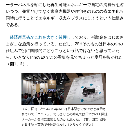
ーラーパネルを軸にした再生可能エネルギーで自宅の消費分を賄
いつつ、発電だけでなく家庭内機器や住宅そのものの省エネ化も
同時に行うことでエネルギー収支をプラスにしようという仕組み
である。
経済産業省がこれを大きく後押し
しており、補助金をはじめさ
まざまな施策を行っている。ただし、ZEHそのものは日本の中の
仕組みで別に国際的にどうこうという話ではないと思っていた
ら、いきなりInnoVEXでこの看板を見てちょっと度肝を抜かれた
（
図1、2
）。
（左、図1）ブースのパネルには日本語がでかでかと表示さ
れていて「？？？」。てっきりこの時点では日本のZEH関連
メーカーが台湾に進出したのかと思った。（右、図2）説明
も日本語＋英語で中国語はなし（クリックで拡大）