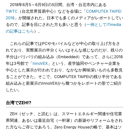
2018年6月5～6月9日の5日間、台湾・台北市内にある
TWTC
（台北世界貿易中心）などを会場に「
COMPUTEX TAIPEI
2018
」が開催された。日本でも多くのメディアがレポートしてい
るので、記事を目にされた方も多いと思う（
一例としてITmedia
の記事はこちら
）。
これらの記事ではPCやモバイルなどが中心の取り上げ方をさ
れており、実際展示の半分くらいはそんな感じなのだが、残りの
半分はバリバリの組み込み（Embedded）であって、さらに2018
年は3号館で「
InnoVEX
」という、産学協同やベンチャー企業を
中心とした展示が行われており、なかなか興味深いものも多数見
ることができた。そこで、COMPUTEX TAIPEIの残り半分である
組み込みと新展示のInnoVEXから幾つかをレポートの形でご紹介
したい。
台湾でZEH!?
ZEH（ゼッチ、と読む）は、スマートエネルギー関連や住宅業
界関連、あるいは最近自宅（一軒家）の新築やリフォームをされ
た方ならご存じであろう。Zero Energy Houseの略で、基本はソ