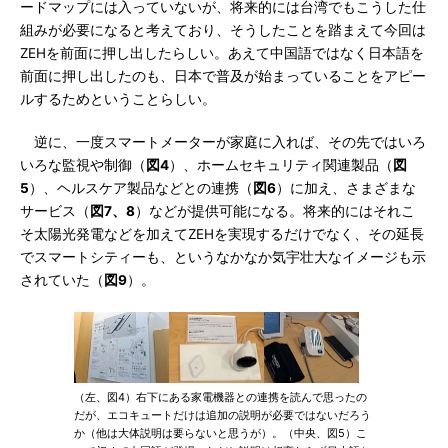
ードマップには入っていないが、将来的には台湾でもこうした仕
組みが必要になると考えており、そうしたことを踏まえて今回は
ZEHを前面に押し出したらしい。あえて中国語ではなく日本語を
前面に押し出したのも、日本で普及が始まっていることをアピー
ルするためということらしい。
逆に、一度スマートメーターが家庭に入れば、その先ではいろ
いろな監視や制御（
図4
）、ホームセキュリティ関連製品（
図
5
）、ヘルスケア製品などとの連携（
図6
）に加え、さまざまな
サービス（
図7、8
）などが提供可能になる。将来的にはそれこ
そ太陽光発電などを加えてZEHを実現するだけでなく、その延長
でスマートシティーも、というなかなか気宇壮大なイメージも示
されていた（
図9
）。
（左、図4）右下にある家電機器との連携を読んで思ったの
だが、エコキュートだけは追加の説明が必要ではないだろう
か（他は大体説明は要らないと思うが）。（中央、図5）こ