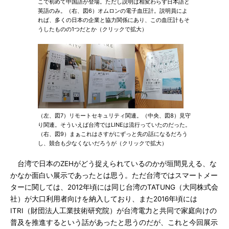
こで初めて中国語が登場。ただし説明は相変わらず日本語と
英語のみ。（右、図6）オムロンの電子血圧計。説明員によ
れば、多くの日本の企業と協力関係にあり、この血圧計もそ
うしたものの1つだとか（クリックで拡大）
（左、図7）リモートセキュリティ関連。（中央、図8）見守
り関連。そういえば台湾ではLINEは流行っていたのだった。
（右、図9）まぁこれはさすがにずっと先の話になるだろう
し、競合も少なくないだろうが（クリックで拡大）
台湾で日本のZEHがどう捉えられているのかが垣間見える、な
かなか面白い展示であったとは思う。ただ台湾ではスマートメー
ターに関しては、2012年頃には同じ台湾のTATUNG（大同株式会
社）が大口利用者向けを納入しており、また2016年頃には
ITRI（財団法人工業技術研究院）が台湾電力と共同で家庭向けの
普及を推進するという話があったと思うのだが、これと今回展示