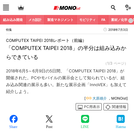
組み込み開発
メカ設計
製造マネジメント
モビリティ
FA
素材／化学
特集
2018年7月3日
COMPUTEX TAIPEI 2018レポート（前編）
「COMPUTEX TAIPEI 2018」の半分は組み込みか
らできている
（1/3 ページ）
2018年6月5～6月9日の5日間、「COMPUTEX TAIPEI 2018」が
開催された。PCやモバイルの展示会として知られているが、組
み込み関連の展示も多い。新たな展示企画「InnoVEX」も加えて
紹介しよう。
[
大原雄介
，MONOist]
PC用表示
関連情報
Share
Post
LINE
Hatena