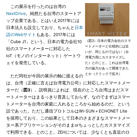
この展示を行ったのは台湾の
NextDrive
。純然たる台湾のスタートア
ップ企業である。とはいえ2017年には
日本法人も設立しており、ちゃんと
日本
語のWebサイト
もある。2017年には
（図3）日本の電力会社のスマ
「Cube J1」という、日本の電力会社10
ートメーターと仕様的には近
社のスマートメーターに対応した
いが、同じものではない（台
IoT（モノのインターネット）ゲートウ
湾電力用にカスタマイズし
ェイを発売している。
た）とのこと。これは台湾電
力の協力があって開発できた
とか（クリックで拡大）
ただ同社が今回の展示の軸に据えるの
は、台湾（正確に言えば台湾電力公司）に対応したスマートメー
ターだ（
図3
）。説明員によれば、現在のところ台湾はまだスマ
ートメーターはまるっきり普及しておらず、なのでまずはスマー
トメーターを台湾の家庭に入れるところから始めるのだ、という
話であった。ただし通信プロトコルはWi-SUN＋ECHONET Lite
を採用しており、この結果として日本のさまざまなスマートメー
ター系アプリケーションがそのままorちょっとしたカスタマイズ
で利用できる、とのこと。ZEHについては、少なくとも直近のロ