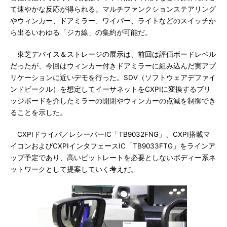
て速やかな反応が得られる。マルチファンクションステアリング
やウィンカー、ドアミラー、ワイパー、ライトなどのスイッチか
ら出るいわゆる「ジカ線」の集約が可能だ。
東芝デバイス＆ストレージの展示は、前回は評価ボードレベル
だったが、今回はウィンカー付きドアミラーに組み込んだ実アプ
リケーションに近いデモを行った。SDV（ソフトウェアデファイ
ンドビークル）を想定してイーサネットをCXPIに変換するブリ
ッジボードを介したミラーの開閉やウィンカーの点滅を制御でき
ることを示した。
CXPIドライバ／レシーバーIC「TB9032FNG」、CXPI搭載マ
イコンおよびCXPIインタフェースIC「TB9033FTG」をラインア
ップ予定であり、高いビットレートを必要としないボディー系ネ
ットワークとして提案していく考えだ。