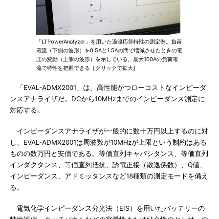
「LTPowerAnalyzer」を用いた過渡応答特性の測定例。負荷
電流（下側の波形）を0.5Aと1.5Aの間で増減させたときの電
圧の変動（上側の波形）を示している。最大100Aの負荷電
流で特性を把握できる［クリックで拡大］
「EVAL-ADMX2001」は、高性能かつローコストなインピーダ
ンスアナライザだ。DCから10MHzまでのインピーダンス測定に
対応する。
インピーダンスアナライザが一般的に数十万円以上するのに対
し、EVAL-ADMX2001は周波数が10MHzが上限という制約はある
ものの数万円と安価である。等価直列キャパシタンス、等価直列
インダクタンス、等価直列抵抗、誘電正接（散逸係数）、Q値、
インピーダンス、アドミッタンスなど18種類の測定モードを備え
る。
電気化学インピーダンス分光法（EIS）を用いたバッテリーの