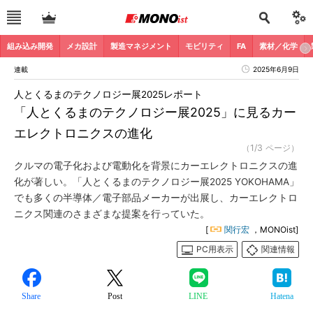
組み込み開発
メカ設計
製造マネジメント
モビリティ
FA
素材／化学
連載
2025年6月9日
人とくるまのテクノロジー展2025レポート
「人とくるまのテクノロジー展2025」に見るカー
エレクトロニクスの進化
（1/3 ページ）
クルマの電子化および電動化を背景にカーエレクトロニクスの進
化が著しい。「人とくるまのテクノロジー展2025 YOKOHAMA」
でも多くの半導体／電子部品メーカーが出展し、カーエレクトロ
ニクス関連のさまざまな提案を行っていた。
[
関行宏
，MONOist]
PC用表示
関連情報
Share
Post
LINE
Hatena