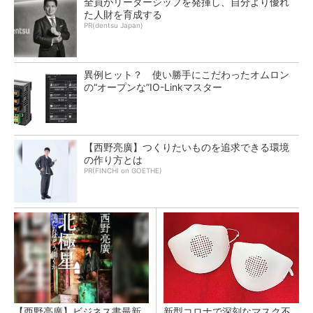
全員がリーダーシップを発揮し、自分より優れ
た人財を育成する
PR(dentsu Japan)
異例ヒット？ 使い勝手にこだわったオムロン
の“オープンな”IO-Linkマスター
【西野亮廣】つくりたいものを追求できる環境
の作り方とは
PR(FINCHI on GOETHE)
【西野亮廣】ビジネス書最新
新型コロナで深刻なマスク不