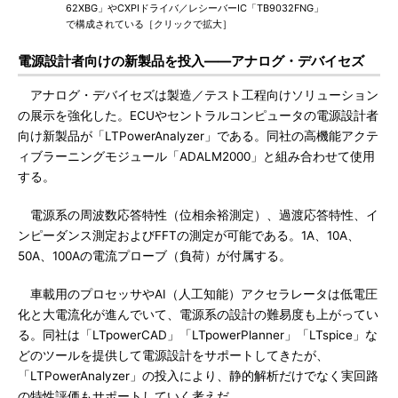
62XBG」やCXPIドライバ／レシーバーIC「TB9032FNG」
で構成されている［クリックで拡大］
電源設計者向けの新製品を投入――アナログ・デバイセズ
アナログ・デバイセズは製造／テスト工程向けソリューション
の展示を強化した。ECUやセントラルコンピュータの電源設計者
向け新製品が「LTPowerAnalyzer」である。同社の高機能アクテ
ィブラーニングモジュール「ADALM2000」と組み合わせて使用
する。
電源系の周波数応答特性（位相余裕測定）、過渡応答特性、イ
ンピーダンス測定およびFFTの測定が可能である。1A、10A、
50A、100Aの電流プローブ（負荷）が付属する。
車載用のプロセッサやAI（人工知能）アクセラレータは低電圧
化と大電流化が進んでいて、電源系の設計の難易度も上がってい
る。同社は「LTpowerCAD」「LTpowerPlanner」「LTspice」な
どのツールを提供して電源設計をサポートしてきたが、
「LTPowerAnalyzer」の投入により、静的解析だけでなく実回路
の特性評価もサポートしていく考えだ。