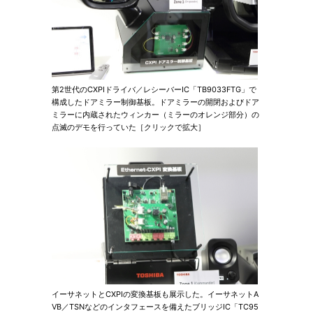
第2世代のCXPIドライバ／レシーバーIC「TB9033FTG」で
構成したドアミラー制御基板。ドアミラーの開閉およびドア
ミラーに内蔵されたウィンカー（ミラーのオレンジ部分）の
点滅のデモを行っていた［クリックで拡大］
イーサネットとCXPIの変換基板も展示した。イーサネットA
VB／TSNなどのインタフェースを備えたブリッジIC「TC95