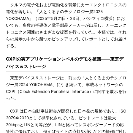
クルマの電子化および電動化を背景にカーエレクトロニクスの
進化が著しい。「人とくるまのテクノロジー展2025
YOKOHAMA」（2025年5月21日～23日、パシフィコ横浜）にお
いても、多数の半導体／電子部品メーカーが出展し、カーエレク
トロニクス関連のさまざまな提案を行っていた。本稿では、それ
らの展示の中から幾つかピックアップしてレポートとしてお届け
する。
CXPIの実アプリケーションレベルのデモを披露――東芝デ
バイス＆ストレージ
東芝デバイス＆ストレージは、前回の「人とくるまのテクノロ
ジー展2024 YOKOHAMA」に引き続いて、車載ネットワークの
CXPI（Clock Extension Peripheral Interface）に関する展示を行
った。
CXPIは日本自動車技術会が開発した日本発の規格であり、ISO
20794:2020として標準化されている。ビットレートは最大
20kbpsとLINと同等だが、LINと比べてレスポンダーノードの応
答性に優れており、例えばライトの点灯や消灯などの操作に対し