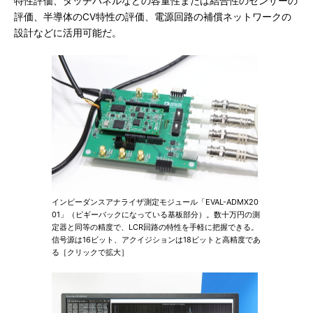
特性評価、タッチパネルなどの容量性または結合性のセンサーの
評価、半導体のCV特性の評価、電源回路の補償ネットワークの
設計などに活用可能だ。
インピーダンスアナライザ測定モジュール「EVAL-ADMX20
01」（ピギーバックになっている基板部分）。数十万円の測
定器と同等の精度で、LCR回路の特性を手軽に把握できる。
信号源は16ビット、アクイジションは18ビットと高精度であ
る［クリックで拡大］