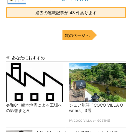
過去の連載記事が 43 件あります
次のページへ
あなたにおすすめ
令和8年熊本地震による工場へ
シェア別荘「COCO VILLA O
の影響まとめ
wners」3選
PR(COCO VILLA on GOETHE)