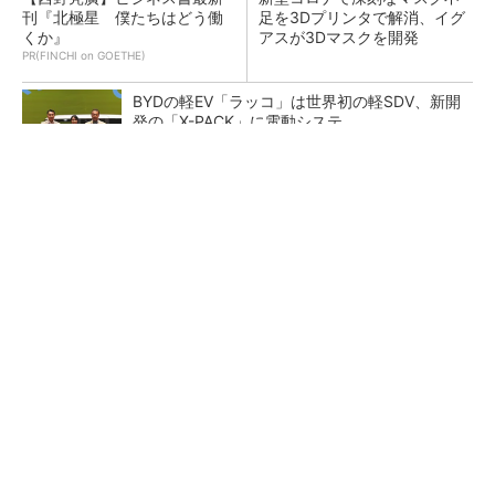
刊『北極星 僕たちはどう働
足を3Dプリンタで解消、イグ
くか』
アスが3Dマスクを開発
PR(FINCHI on GOETHE)
BYDの軽EV「ラッコ」は世界初の軽SDV、新開
発の「X-PACK」に電動システ...
ペロブスカイト太陽電池の量産に有効なイン
ク、従来比で1.5倍の性能向上
【レベル14】生成AIを味方に、3D CADを使い
こなそう！