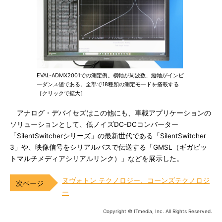
EVAL-ADMX2001での測定例。横軸が周波数、縦軸がインピ
ーダンス値である。全部で18種類の測定モードを搭載する
［クリックで拡大］
アナログ・デバイセズはこの他にも、車載アプリケーションの
ソリューションとして、低ノイズDC-DCコンバーター
「SilentSwitcherシリーズ」の最新世代である「SilentSwitcher
3」や、映像信号をシリアルバスで伝送する「GMSL（ギガビッ
トマルチメディアシリアルリンク）」などを展示した。
ヌヴォトン テクノロジー、コーンズテクノロジ
ー
Copyright © ITmedia, Inc. All Rights Reserved.