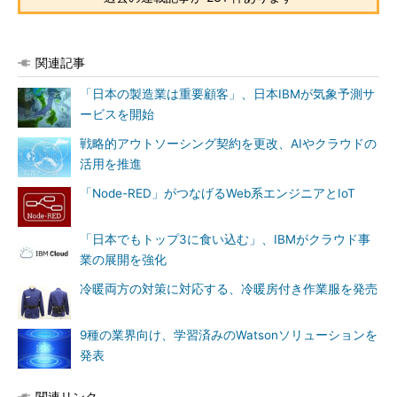
関連記事
「日本の製造業は重要顧客」、日本IBMが気象予測サ
ービスを開始
戦略的アウトソーシング契約を更改、AIやクラウドの
活用を推進
「Node-RED」がつなげるWeb系エンジニアとIoT
「日本でもトップ3に食い込む」、IBMがクラウド事
業の展開を強化
冷暖両方の対策に対応する、冷暖房付き作業服を発売
9種の業界向け、学習済みのWatsonソリューションを
発表
関連リンク