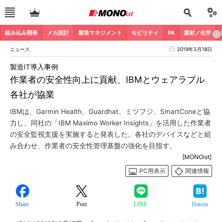
組み込み開発
メカ設計
製造マネジメント
モビリティ
FA
素材／化学
ニュース
2019年3月18日
製造IT導入事例
作業者の安全性向上に貢献、IBMとウェアラブル
各社が協業
IBMは、Garmin Health、Guardhat、ミツフジ、SmartConeと協
力し、同社の「IBM Maximo Worker Insights」を活用した作業者
の安全監視支援を実施すると発表した。各社のデバイスなどと組
み合わせ、作業者の安全性管理基盤の強化を目指す。
[MONOist]
PC用表示
関連情報
Share
Post
LINE
Hatena