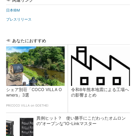
日本IBM
プレスリリース
あなたにおすすめ
シェア別荘「COCO VILLA O
令和8年熊本地震による工場へ
wners」3選
の影響まとめ
PR(COCO VILLA on GOETHE)
異例ヒット？ 使い勝手にこだわったオムロン
の“オープンな”IO-Linkマスター