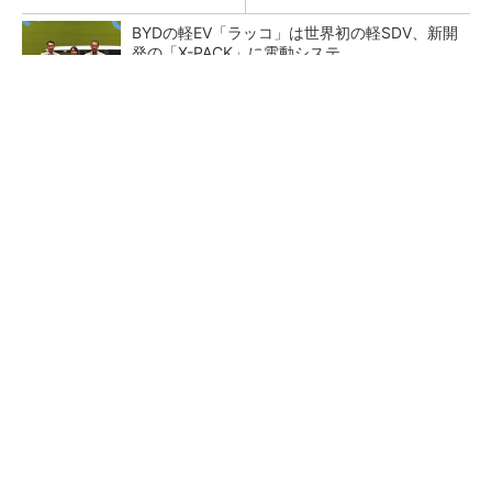
BYDの軽EV「ラッコ」は世界初の軽SDV、新開
発の「X-PACK」に電動システ...
ペロブスカイト太陽電池の量産に有効なイン
ク、従来比で1.5倍の性能向上
【レベル14】生成AIを味方に、3D CADを使い
こなそう！