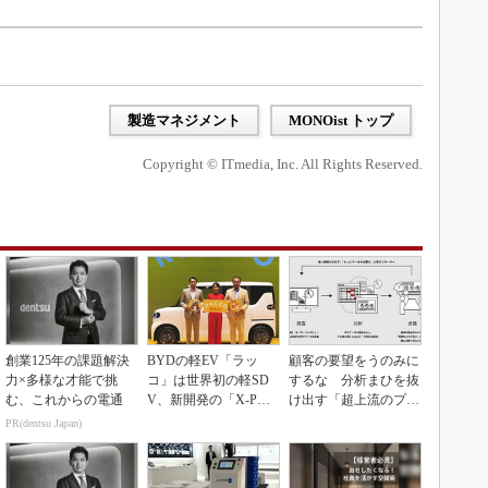
製造マネジメント
MONOist トップ
Copyright © ITmedia, Inc. All Rights Reserved.
創業125年の課題解決
BYDの軽EV「ラッ
顧客の要望をうのみに
力×多様な才能で挑
コ」は世界初の軽SD
するな 分析まひを抜
む、これからの電通
V、新開発の「X-PAC
け出す「超上流のプロ
K」に電動システ...
トタイピング」
PR(dentsu Japan)