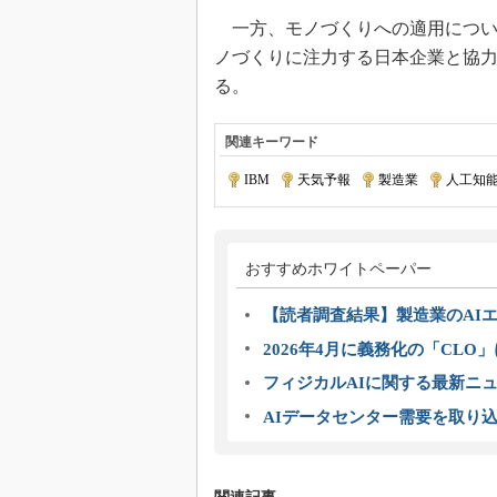
一方、モノづくりへの適用につい
ノづくりに注力する日本企業と協
る。
関連キーワード
IBM
|
天気予報
|
製造業
|
人工知
おすすめホワイトペーパー
【読者調査結果】製造業のAI
2026年4月に義務化の「CL
フィジカルAIに関する最新ニュー
AIデータセンター需要を取り