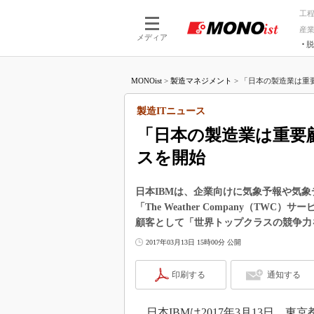
工
産
メディア
脱
つながる技術
AI×技術
MONOist
>
製造マネジメント
>
「日本の製造業は重要
つながる工場
AI×設備
つながるサービ
Physical
製造ITニュース
「日本の製造業は重要
スを開始
日本IBMは、企業向けに気象予報や気
「The Weather Company（T
顧客として「世界トップクラスの競争力
2017年03月13日 15時00分 公開
印刷する
通知する
日本IBMは2017年3月13日、