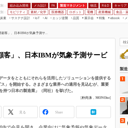
程別：
組み込み開発
メカ設計
製造マネジメント
物流
R＆D
キャリア
FA
業別：
モビリティ
素材／化学
医療機器
ロボット
電機
産業機械
食品・
炭素
サステナ設計
エッジ逆襲
品質
展示会
特集
メ
IoT
AI
ebook
伝承
組み込み開発
CEATEC
読者調査まとめ
編集後記
顧客」、日本IBMが気象予測サ...
JIMTOF
保全
メカ設計
つながるクルマ
組込み/エッジ コンピューティング
ス
 AI
製造マネジメント
5G
展＆IoT/5Gソリューション展
VR／AR
FA
顧客」、日本IBMが気象予測サービ
IIFES
モビリティ
フィールドサービス
国際ロボット展
素材／化学
FPGA
製造
ジャパンモビリティショー
組み込み画像技術
象データをとともにそれらを活用したソリューションを提供する
TECHNO-FRONTIER
WC）サービス」を開始する。さまざまな業界への適用を見込むが、重要
組み込みモデリング
人テク展
を持つ日本の製造業」（同社）を挙げた。
Windows Embedded
[
朴尚洙
，
MONOist
]
スマート工場EXPO
車載ソフト開発
EdgeTech+
見る
Share
ISO26262
日本ものづくりワールド
無償設計ツール
AUTOMOTIVE WORLD
東京都内で会見を開き、企業向けに気象予報や気象データ