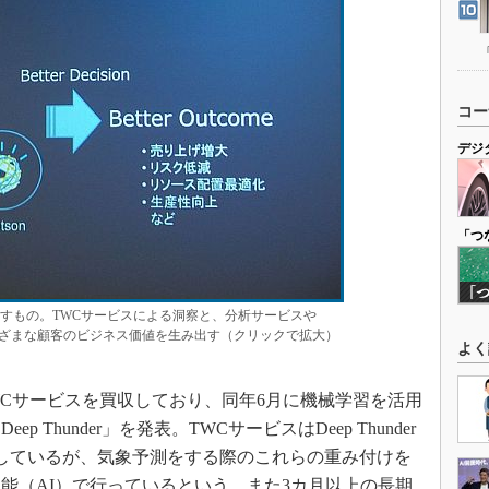
コー
デジ
「つ
で目指すもの。TWCサービスによる洞察と、分析サービスや
さまざまな顧客のビジネス価値を生み出す（クリックで拡大）
よく
TWCサービスを買収しており、同年6月に機械学習を活用
Thunder」を発表。TWCサービスはDeep Thunder
有しているが、気象予測をする際のこれらの重み付けを
能（AI）で行っているという。また3カ月以上の長期