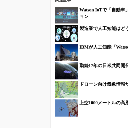
関連記事
Watson IoTで「
ョン
製造業で人工知能はど
IBMが人工知能「Wa
勤続17年の日米共同開
ドローン向け気象情報
上空1000メートルの