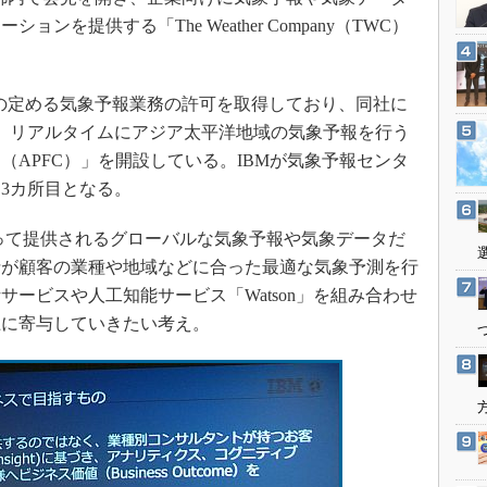
3Dプリンタ
産業オープンネット展
を提供する「The Weather Company（TWC）
デジタルツインとCAE
。
S＆OP
庁の定める気象予報業務の許可を取得しており、同社に
インダストリー4.0
5日、リアルタイムにアジア太平洋地域の気象予報を行う
イノベーション
（APFC）」を開設している。IBMが気象予報センタ
製造業ビッグデータ
3カ所目となる。
メイドインジャパン
って提供されるグローバルな気象予報や気象データだ
植物工場
士が顧客の業種や地域などに合った最適な気象予測を行
知財マネジメント
ービスや人工知能サービス「Watson」を組み合わせ
海外生産
上に寄与していきたい考え。
グローバル設計・開発
制御セキュリティ
新型コロナへの対応