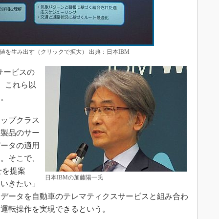
値を生み出す（クリックで拡大） 出典：日本IBM
サービスの
氏は、これら以
た。
ップクラス
社製品のサー
データの適用
る。そこで、
せを提案
日本IBMの加藤陽一氏
ていきたい」
測データを自動車のテレマティクスサービスと組み合わ
な運転操作を実現できるという。