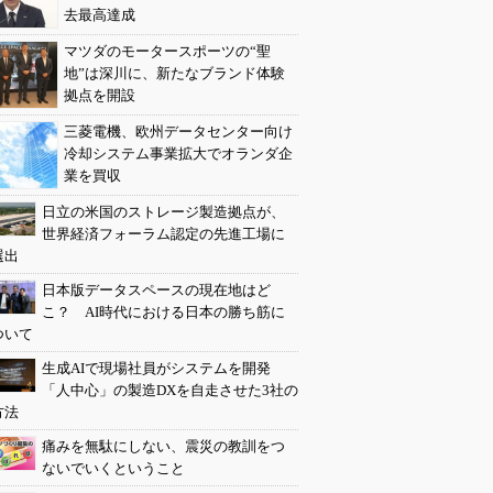
去最高達成
マツダのモータースポーツの“聖
地”は深川に、新たなブランド体験
拠点を開設
三菱電機、欧州データセンター向け
冷却システム事業拡大でオランダ企
業を買収
日立の米国のストレージ製造拠点が、
世界経済フォーラム認定の先進工場に
選出
日本版データスペースの現在地はど
こ？ AI時代における日本の勝ち筋に
ついて
生成AIで現場社員がシステムを開発
「人中心」の製造DXを自走させた3社の
方法
痛みを無駄にしない、震災の教訓をつ
ないでいくということ