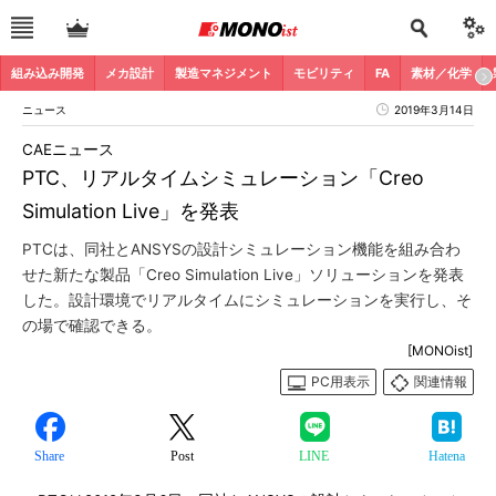
組み込み開発
メカ設計
製造マネジメント
モビリティ
FA
素材／化学
ニュース
2019年3月14日
CAEニュース
PTC、リアルタイムシミュレーション「Creo
Simulation Live」を発表
PTCは、同社とANSYSの設計シミュレーション機能を組み合わ
せた新たな製品「Creo Simulation Live」ソリューションを発表
した。設計環境でリアルタイムにシミュレーションを実行し、そ
の場で確認できる。
[MONOist]
PC用表示
関連情報
Share
Post
LINE
Hatena