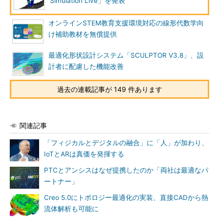
Simulation Live」を発表
オンラインSTEM教育支援環境対応の線形代数学向
け補助教材を無償提供
最適化形状設計システム「SCULPTOR V3.8」、設
計者に配慮した機能改善
過去の連載記事が 149 件あります
関連記事
「フィジカルとデジタルの融合」に「人」が加わり、
IoTとARは真価を発揮する
PTCとアンシスはなぜ提携したのか「両社は最適なパ
ートナー」
Creo 5.0にトポロジー最適化の実装、直接CADから熱
流体解析も可能に