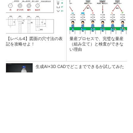
【レベル4】図面の穴寸法の表
量産プロセスで、完璧な量産
記を攻略せよ！
（組み立て）と検査ができな
い理由
生成AI×3D CADでどこまでできるか試してみた
幾何公差の基準「データム」を理解しよう
あえて歩かせない――準国産ヒューマノイド