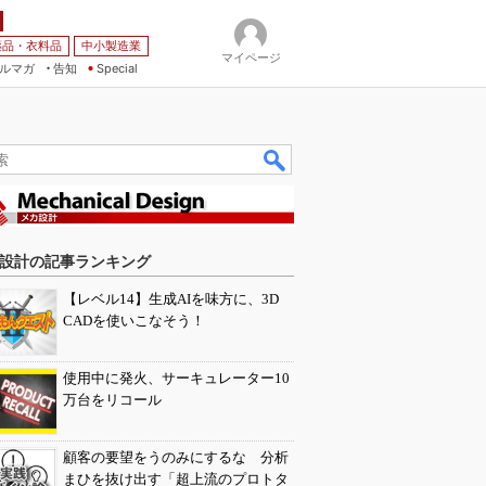
薬品・衣料品
中小製造業
マイページ
ルマガ
告知
Special
設計の記事ランキング
【レベル14】生成AIを味方に、3D
CADを使いこなそう！
使用中に発火、サーキュレーター10
万台をリコール
顧客の要望をうのみにするな 分析
まひを抜け出す「超上流のプロトタ