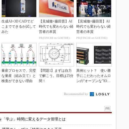
生成AI×3D CADでど
【見城徹×藤田晋】AI
【見城徹×藤田晋】AI
こまでできるか試して
時代でも変わらない経
時代でも変わらない経
みた
営者の本質
営者の本質
PR(FINCHI on GOETHE)
PR(FINCHI on GOETHE)
量産プロセスで、完璧
【問題1】まずは自力
異例ヒット？ 使い勝
な量産（組み立て）と
で解こう。目標は25分
手にこだわったオムロ
検査ができない理由
間！
ンの“オープンな”IO-L
inkマスター
Recommended by
PR
を「学ぶ」時間に変えるデータ管理とは