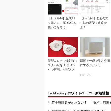
【レベル14】生成AI
【レベル4】図面の穴
を味方に、3D CADを
寸法の表記を攻略せ
使いこなそう！
よ！
新型コロナで深刻なマ
部屋を一瞬で没入空間
スク不足を3Dプリン
にするガジェット
タで解消、イグアスが
3Dマスクを開発
PR(デノン)
TechFactory ホワイトペーパー新着情報
若手設計者が育たない？ 「探す」時間