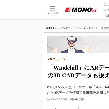
工
産
メディア
脱
つながる技術
AI×技術
MONOist
>
メカ設計
>
「Windchill」にARデータ作
つながる工場
AI×設備
つながるサービ
Physical
VRニュース
「Windchill」にA
の3D CADデータも扱
PTCジャパンは、PLMツール「Windchi
からARデータを作成する機能を追加し
2018年03月06日 10時00分 公開