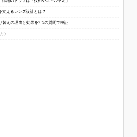
用 課題のトップは「技術やスキル不足」
を支えるレンズ設計とは？
り替えの理由と効果を7つの質問で検証
6月）