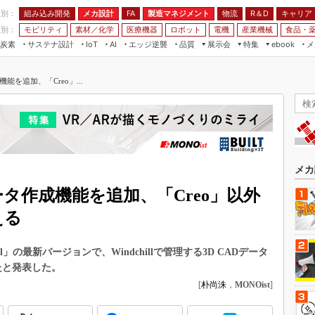
程別：
組み込み開発
メカ設計
製造マネジメント
物流
R＆D
キャリア
FA
業別：
モビリティ
素材／化学
医療機器
ロボット
電機
産業機械
食品・
炭素
サステナ設計
エッジ逆襲
品質
展示会
特集
メ
IoT
AI
ebook
伝承
組み込み開発
CEATEC
読者調査まとめ
編集後記
成機能を追加、「Creo」...
JIMTOF
保全
メカ設計
つながるクルマ
組込み/エッジ コンピューティング
ス
 AI
製造マネジメント
5G
展＆IoT/5Gソリューション展
VR／AR
FA
IIFES
モビリティ
フィールドサービス
国際ロボット展
素材／化学
FPGA
メカ
ジャパンモビリティショー
組み込み画像技術
Rデータ作成機能を追加、「Creo」以外
TECHNO-FRONTIER
組み込みモデリング
える
人テク展
Windows Embedded
スマート工場EXPO
ll」の最新バージョンで、Windchillで管理する3D CADデータ
車載ソフト開発
EdgeTech+
たと発表した。
ISO26262
[
朴尚洙
，
MONOist
]
日本ものづくりワールド
無償設計ツール
AUTOMOTIVE WORLD