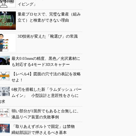
イピング」
量産プロセスで、完璧な量産（組み
立て）と検査ができない理由
3D技術が変えた「靴選び」の常識
最大0.03mmの精度、黒色／光沢素材に
も対応する4モード3Dスキャナー
【レベル4】図面の穴寸法の表記を攻略
せよ！
6枚刃を搭載した新「ラムダッシュ パー
ムイン」 小型設計と意匠性をさらに
追求
弱い部分が1箇所でもあると台無しに、
液晶リペア装置の失敗事例
「取りあえずボルトで固定」は禁物
締結部設計で押さえるべき基本