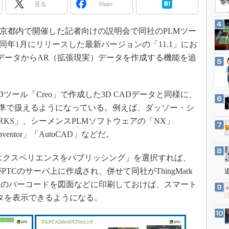
3Dプリンタ
見る
Share
産業オープンネット展
デジタルツインとCAE
、東京都内で開催した記者向けの説明会で同社のPLMツー
S＆OP
介。同年1月にリリースした最新バージョンの「11.1」にお
インダストリー4.0
 CADデータからAR（拡張現実）データを作成する機能を追
イノベーション
製造業ビッグデータ
 CADツール「Creo」で作成した3D CADデータと同様に、
メイドインジャパン
も標準で扱えるようになっている。例えば、ダッソー・シ
植物工場
WORKS」、シーメンスPLMソフトウェアの「NX」
知財マネジメント
nventor」「AutoCAD」などだ。
海外生産
「ARエクスペリエンスをパブリッシング」を選択すれば、
グローバル設計・開発
PTCのサーバ上に作成され、併せて同社がThingMark
制御セキュリティ
このバーコードを図面などに印刷しておけば、スマート
新型コロナへの対応
タを表示できるようになる。