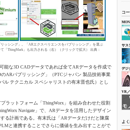
コー
MO
ARパブリッシング」。「ARエクスペリエンスをパブリッシング」を選ぶ
サス
「ThingMark」も出力される（右）（クリックで拡大） 出典：
管理可能な3D CADデータであれば全てARデータを作成で
デジ
のARパブリッシング」（PTCジャパン 製品技術事業
ンシパル テクニカル スペシャリストの有末晋也氏）とし
VR
IoTプラットフォーム「ThingWorx」を組み合わせた役割
gWorx Navigate」で、ARデータを活用したデザイン
する計画である。有末氏は「ARデータだけだと陳腐
よく
、PLMと連携することでさらに価値を生み出すことがで