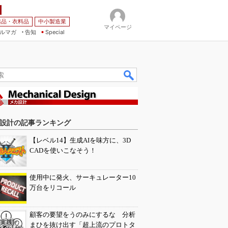
薬品・衣料品
中小製造業
マイページ
ルマガ
告知
Special
設計の記事ランキング
【レベル14】生成AIを味方に、3D
CADを使いこなそう！
使用中に発火、サーキュレーター10
万台をリコール
顧客の要望をうのみにするな 分析
まひを抜け出す「超上流のプロトタ