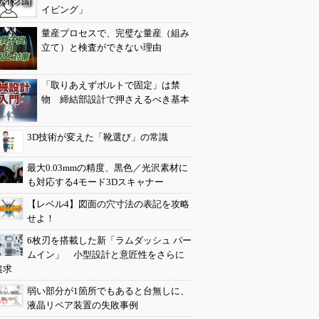
イピング」
量産プロセスで、完璧な量産（組み
立て）と検査ができない理由
「取りあえずボルトで固定」は禁
物 締結部設計で押さえるべき基本
3D技術が変えた「靴選び」の常識
最大0.03mmの精度、黒色／光沢素材に
も対応する4モード3Dスキャナー
【レベル4】図面の穴寸法の表記を攻略
せよ！
6枚刃を搭載した新「ラムダッシュ パー
ムイン」 小型設計と意匠性をさらに
追求
弱い部分が1箇所でもあると台無しに、
液晶リペア装置の失敗事例