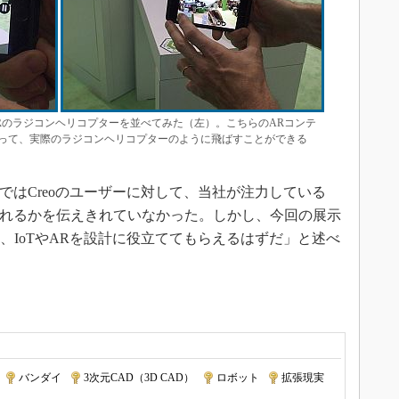
Rのラジコンヘリコプターを並べてみた（左）。こちらのARコンテ
って、実際のラジコンヘリコプターのように飛ばすことができる
ではCreoのユーザーに対して、当社が注力している
得られるかを伝えきれていなかった。しかし、今回の展示
て、IoTやARを設計に役立ててもらえるはずだ」と述べ
|
バンダイ
|
3次元CAD（3D CAD）
|
ロボット
|
拡張現実