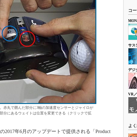
コー
MO
サス
デジ
VR
。赤丸で囲んだ部分に3軸の加速度センサーとジャイロが
部分にあるウェイトは位置を変更できる（クリックで拡
よく
017年6月のアップデートで提供される「Product