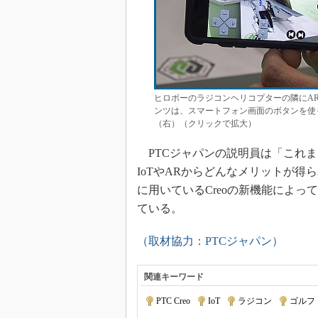
ヒロボーのラジコンヘリコプターの隣にA
ンツは、スマートフォン画面のボタンを使
（右）（クリックで拡大）
PTCジャパンの説明員は「これま
IoTやARからどんなメリットが
に用いているCreoの新機能によっ
ている。
（取材協力：PTCジャパン）
関連キーワード
PTC Creo
|
IoT
|
ラジコン
|
ゴルフ