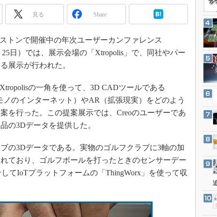
3Dプリンタ
産業オープンネット展
見る
Share
デジタルツインとCAE
S＆OP
ボストンで開催中の年次ユーザーカンファレンス
インダストリー4.0
2～25日）では、展示会場の「Xtropolis」で、同社やパー
イノベーション
する展示が行われた。
製造業ビッグデータ
opolisの一角を使って、3D CADツールである
メイドインジャパン
T（モノのインターネット）やAR（拡張現実）をどのよう
植物工場
案を行った。この提案展示では、Creoのユーザーであ
知財マネジメント
品の3Dデータを提供した。
海外生産
の3Dデータである。実物のゴルフクラブに3軸の加
グローバル設計・開発
まれており、ゴルフボールを打ったときのセンサーデー
制御セキュリティ
てIoTプラットフォームの「ThingWorx」を使って収
新型コロナへの対応