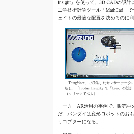
Insight」を使って、3D CA
工学技術計算ツール「MathCad
ェイトの最適な配置を決めるのに
「ThingWorx」で収集したセンサーデー
析し、「Product Insight」で「C
（クリックで拡大）
一方、AR活用の事例で、販売中の
だ。バンダイは変形ロボットのお
リコプターになる。