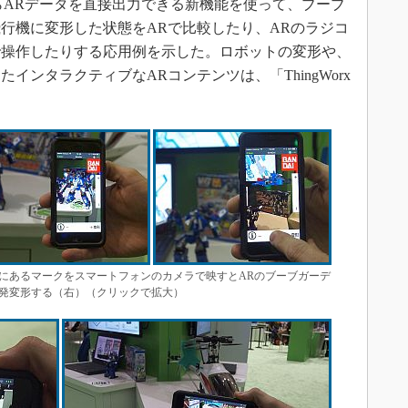
からARデータを直接出力できる新機能を使って、ブーブ
行機に変形した状態をARで比較したり、ARのラジコ
で操作したりする応用例を示した。ロボットの変形や、
インタラクティブなARコンテンツは、「ThingWorx
。
にあるマークをスマートフォンのカメラで映すとARのブーブガーデ
発変形する（右）（クリックで拡大）