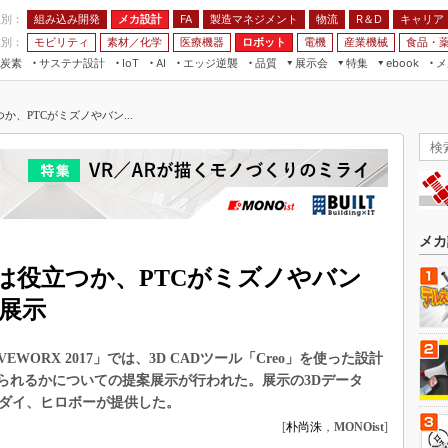
程別：
組み込み開発
メカ設計
製造マネジメント
物流
R＆D
キャリア
FA
業別：
モビリティ
素材／化学
医療機器
ロボット
電機
産業機械
食品・
炭素
サステナ設計
エッジ逆襲
品質
展示会
特集
メ
IoT
AI
ebook
伝承
組み込み開発
CEATEC
読者調査まとめ
編集後記
つか、PTCがミズノやバン...
JIMTOF
保全
メカ設計
つながるクルマ
組込み/エッジ コンピューティング
ス
 AI
製造マネジメント
5G
展＆IoT/5Gソリューション展
VR／AR
FA
IIFES
モビリティ
フィールドサービス
国際ロボット展
素材／化学
FPGA
メカ
ジャパンモビリティショー
組み込み画像技術
ARは役立つか、PTCがミズノやバン
TECHNO-FRONTIER
組み込みモデリング
展示
人テク展
Windows Embedded
スマート工場EXPO
WORX 2017」では、3D CADツール「Creo」を使った設計
車載ソフト開発
EdgeTech+
てられるかについての提案展示が行われた。展示の3Dデータ
ISO26262
ンダイ、ヒロボーが提供した。
日本ものづくりワールド
無償設計ツール
[
朴尚洙
，
MONOist
]
AUTOMOTIVE WORLD