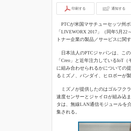
印刷する
通知する
PTCが米国マサチューセッツ州
「LIVEWORX 2017」（同年5月2
トナー企業の製品／サービスに関
日本法人のPTCジャパンは、このXtr
「Creo」と近年注力しているIo
に組み合わせられるかについての提
るミズノ、バンダイ、ヒロボーが製
ミズノが提供したのはゴルフクラブ
速度センサーとジャイロが組み込
タは、無線LAN通信モジュールを介し
集される。