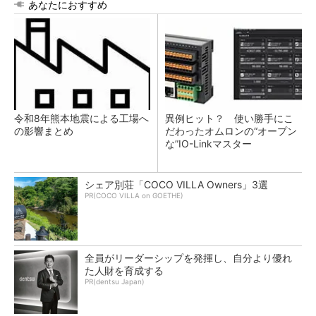
あなたにおすすめ
令和8年熊本地震による工場へ
異例ヒット？ 使い勝手にこ
の影響まとめ
だわったオムロンの“オープン
な”IO-Linkマスター
シェア別荘「COCO VILLA Owners」3選
PR(COCO VILLA on GOETHE)
全員がリーダーシップを発揮し、自分より優れ
た人財を育成する
PR(dentsu Japan)