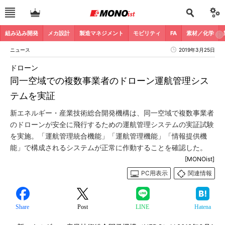
組み込み開発
メカ設計
製造マネジメント
モビリティ
FA
素材／化学
ニュース
2019年3月25日
ドローン
同一空域での複数事業者のドローン運航管理シス
テムを実証
新エネルギー・産業技術総合開発機構は、同一空域で複数事業者
のドローンが安全に飛行するための運航管理システムの実証試験
を実施。「運航管理統合機能」「運航管理機能」「情報提供機
能」で構成されるシステムが正常に作動することを確認した。
[MONOist]
PC用表示
関連情報
Share
Post
LINE
Hatena