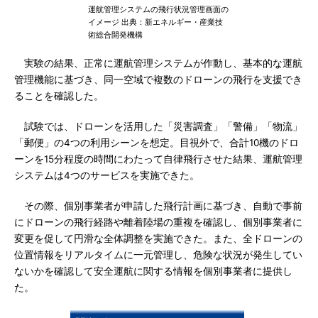
運航管理システムの飛行状況管理画面の
イメージ 出典：新エネルギー・産業技
術総合開発機構
実験の結果、正常に運航管理システムが作動し、基本的な運航
管理機能に基づき、同一空域で複数のドローンの飛行を支援でき
ることを確認した。
試験では、ドローンを活用した「災害調査」「警備」「物流」
「郵便」の4つの利用シーンを想定。目視外で、合計10機のドロ
ーンを15分程度の時間にわたって自律飛行させた結果、運航管理
システムは4つのサービスを実施できた。
その際、個別事業者が申請した飛行計画に基づき、自動で事前
にドローンの飛行経路や離着陸場の重複を確認し、個別事業者に
変更を促して円滑な全体調整を実施できた。また、全ドローンの
位置情報をリアルタイムに一元管理し、危険な状況が発生してい
ないかを確認して安全運航に関する情報を個別事業者に提供し
た。