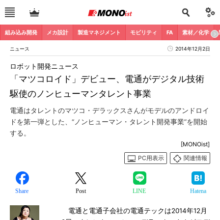
組み込み開発
メカ設計
製造マネジメント
モビリティ
FA
素材／化学
ニュース
2014年12月2日
ロボット開発ニュース
「マツコロイド」デビュー、電通がデジタル技術
駆使のノンヒューマンタレント事業
電通はタレントのマツコ・デラックスさんがモデルのアンドロイ
ドを第一弾とした、“ノンヒューマン・タレント開発事業”を開始
する。
[MONOist]
PC用表示
関連情報
Share
Post
LINE
Hatena
電通と電通子会社の電通テックは2014年12月