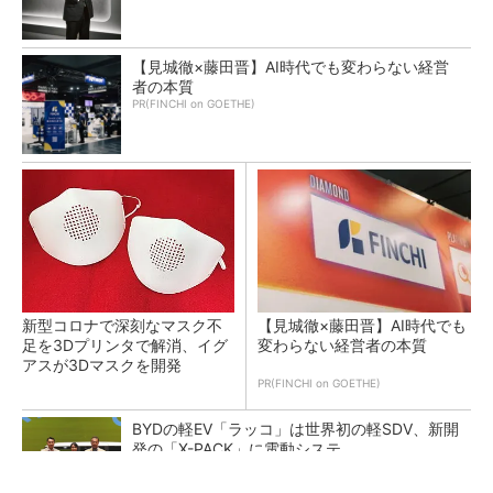
【見城徹×藤田晋】AI時代でも変わらない経営
者の本質
PR(FINCHI on GOETHE)
新型コロナで深刻なマスク不
【見城徹×藤田晋】AI時代でも
足を3Dプリンタで解消、イグ
変わらない経営者の本質
アスが3Dマスクを開発
PR(FINCHI on GOETHE)
BYDの軽EV「ラッコ」は世界初の軽SDV、新開
発の「X-PACK」に電動システ...