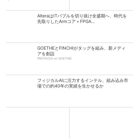
AlteraはITバブルを切り抜け全盛期へ、時代を
先取りしたArmコア＋FPGA...
GOETHEとFINCHIがタッグを組み、新メディ
アを創設
PR(FINCHI on GOETHE)
フィジカルAIに注力するインテル、組み込み市
場での約40年の実績を生かせるか