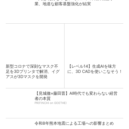
業、地道な顧客基盤強化が結実
新型コロナで深刻なマスク不
【レベル14】生成AIを味方
足を3Dプリンタで解消、イグ
に、3D CADを使いこなそう！
アスが3Dマスクを開発
【見城徹×藤田晋】AI時代でも変わらない経営
者の本質
PR(FINCHI on GOETHE)
令和8年熊本地震による工場への影響まとめ