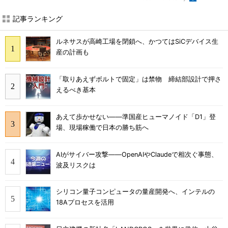
記事ランキング
ルネサスが高崎工場を閉鎖へ、かつてはSiCデバイス生
産の計画も
「取りあえずボルトで固定」は禁物 締結部設計で押さ
えるべき基本
あえて歩かせない――準国産ヒューマノイド「D1」登
場、現場稼働で日本の勝ち筋へ
AIがサイバー攻撃――OpenAIやClaudeで相次ぐ事態、
波及リスクは
シリコン量子コンピュータの量産開発へ、インテルの
18Aプロセスを活用