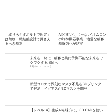
「取りあえずボルトで固定」
AI関連“だけじゃない”オムロン
は禁物 締結部設計で押さえ
の制御機器事業、地道な顧客
るべき基本
基盤強化が結実
未来を一緒に…顧客と共に予測不能な未来をワ
クワクする場所へ
PR(dentsu Japan)
新型コロナで深刻なマスク不足を3Dプリンタ
で解消、イグアスが3Dマスクを開発
【レベル14】生成AIを味方に、3D CADを使い