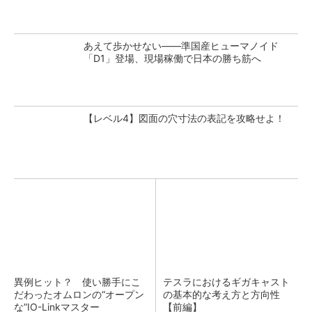
あえて歩かせない――準国産ヒューマノイド
「D1」登場、現場稼働で日本の勝ち筋へ
【レベル4】図面の穴寸法の表記を攻略せよ！
異例ヒット？ 使い勝手にこ
テスラにおけるギガキャスト
だわったオムロンの“オープン
の基本的な考え方と方向性
な”IO-Linkマスター
【前編】