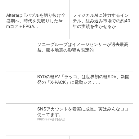
AlteraはITバブルを切り抜け全
フィジカルAIに注力するイン
盛期へ、時代を先取りしたAr
テル、組み込み市場での約40
mコア＋FPGA...
年の実績を生かせるか
ソニーグループはイメージセンサーが過去最高
益、熊本地震の影響も限定的
BYDの軽EV「ラッコ」は世界初の軽SDV、新開
発の「X-PACK」に電動システ...
SNSアカウントを着実に成長。実はみんなココ
使ってます。
PR(Dreaw合同会社)