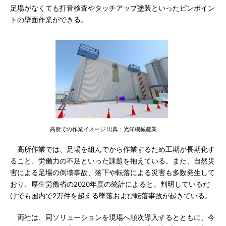
足場がなくても打音検査やタッチアップ塗装といったピンポイン
トの壁面作業ができる。
高所での作業イメージ 出典：光洋機械産業
高所作業では、足場を組んでから作業するため工期が長期化す
ること、労働力の不足といった課題を抱えている。また、自然災
害による足場の倒壊事故、落下や転落による災害も多数発生して
おり、厚生労働省の2020年度の統計によると、判明しているだ
けでも国内で2万件を超える墜落および転落事故が起きている。
両社は、同ソリューションを現場へ順次導入するとともに、今