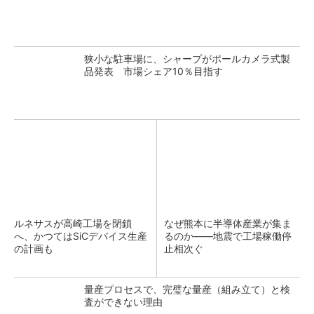
狭小な駐車場に、シャープがポールカメラ式製
品発表 市場シェア10％目指す
ルネサスが高崎工場を閉鎖
なぜ熊本に半導体産業が集ま
へ、かつてはSiCデバイス生産
るのか――地震で工場稼働停
の計画も
止相次ぐ
量産プロセスで、完璧な量産（組み立て）と検
査ができない理由