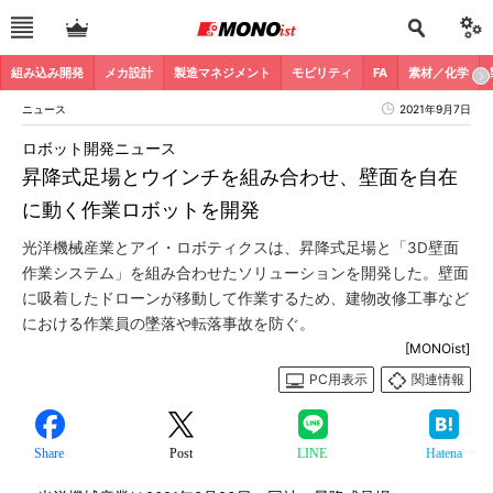
組み込み開発
メカ設計
製造マネジメント
モビリティ
FA
素材／化学
ニュース
2021年9月7日
ロボット開発ニュース
昇降式足場とウインチを組み合わせ、壁面を自在
に動く作業ロボットを開発
光洋機械産業とアイ・ロボティクスは、昇降式足場と「3D壁面
作業システム」を組み合わせたソリューションを開発した。壁面
に吸着したドローンが移動して作業するため、建物改修工事など
における作業員の墜落や転落事故を防ぐ。
[MONOist]
PC用表示
関連情報
Share
Post
LINE
Hatena