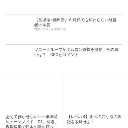
【見城徹×藤田晋】AI時代でも変わらない経営
者の本質
PR(FINCHI on GOETHE)
ソニーグループがタムロン買収を提案、その狙
いは？ CFOがコメント
あえて歩かせない――準国産
【レベル4】図面の穴寸法の表
ヒューマノイド「D1」登場、
記を攻略せよ！
現場稼働で日本の勝ち筋へ