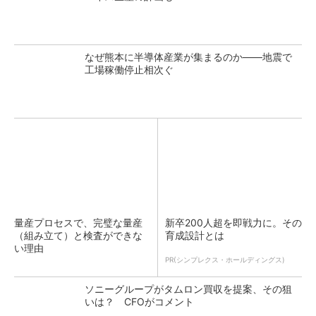
なぜ熊本に半導体産業が集まるのか――地震で
工場稼働停止相次ぐ
量産プロセスで、完璧な量産
新卒200人超を即戦力に。その
（組み立て）と検査ができな
育成設計とは
い理由
PR(シンプレクス・ホールディングス)
ソニーグループがタムロン買収を提案、その狙
いは？ CFOがコメント