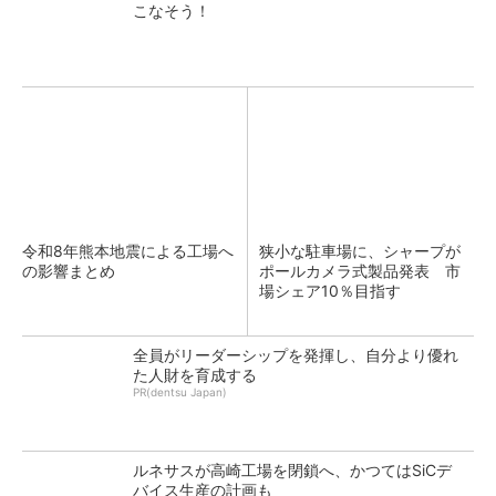
こなそう！
令和8年熊本地震による工場へ
狭小な駐車場に、シャープが
の影響まとめ
ポールカメラ式製品発表 市
場シェア10％目指す
全員がリーダーシップを発揮し、自分より優れ
た人財を育成する
PR(dentsu Japan)
ルネサスが高崎工場を閉鎖へ、かつてはSiCデ
バイス生産の計画も