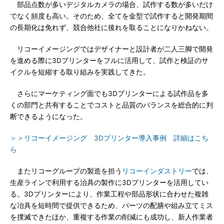
部品点数が多いデジタルカメラの場合、試作する数が多いだけ
でなく頻度も高い。そのため、全てを金型で試作すると開発期間
の長期化は免れず、競合他社に後れを取ることになりかねない。
リコーイメージングではデザイナーと設計者が二人三脚で開発
を進める際に3Dプリンターをフルに活用して、試作と検証のサ
イクルを短縮する取り組みを実践してきた。
さらにマーケティング面でも3Dプリンターによる試作品を多
くの部門と共有することでコストと品質のバランスを総合的に判
断できるようになった。
＞＞リコーイメージング 3Dプリンター導入事例 詳細はこち
ら
またリコーグループの製造を担う
リコーインダストリー
では、
生産ラインで利用する治具の製作に3Dプリンターを活用してい
る。3Dプリンターにより、作業工程や部品形状に合わせた複雑
な冶具を短時間で提供できるため、パーツの配膳や組み立てミス
を撲滅できたほか、重複する作業の削減にも成功し、新人作業者