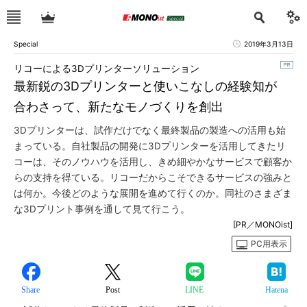
Special
2019年3月13日
リコーによる3Dプリンターソリューション
最新鋭の3Dプリンターと使いこなしの経験知が
合わさって、新たなモノづくりを創出
3Dプリンターは、試作だけでなく最終製品の製造への活用も始
まっている。自社製品の開発に3Dプリンターを活用してきたリ
コーは、そのノウハウを活用し、きめ細やかなサービスで顧客か
らの支持を得ている。リコーだからこそできるサービスの強みと
は何か。今後どのような展開を進めて行くのか。同社のさまざま
な3Dプリント事例を通して見て行こう。
[PR／MONOist]
PC用表示
Share
Post
LINE
Hatena