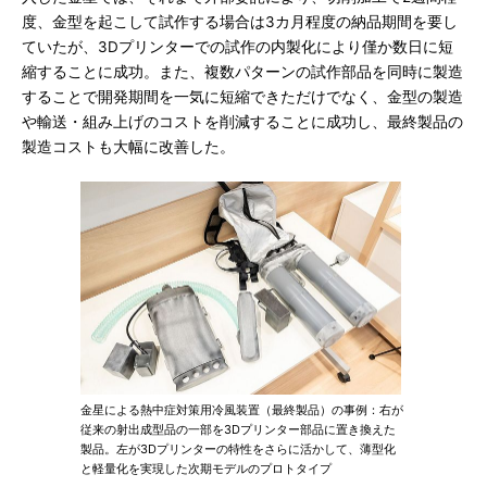
度、金型を起こして試作する場合は3カ月程度の納品期間を要し
ていたが、3Dプリンターでの試作の内製化により僅か数日に短
縮することに成功。また、複数パターンの試作部品を同時に製造
することで開発期間を一気に短縮できただけでなく、金型の製造
や輸送・組み上げのコストを削減することに成功し、最終製品の
製造コストも大幅に改善した。
金星による熱中症対策用冷風装置（最終製品）の事例：右が
従来の射出成型品の一部を3Dプリンター部品に置き換えた
製品。左が3Dプリンターの特性をさらに活かして、薄型化
と軽量化を実現した次期モデルのプロトタイプ