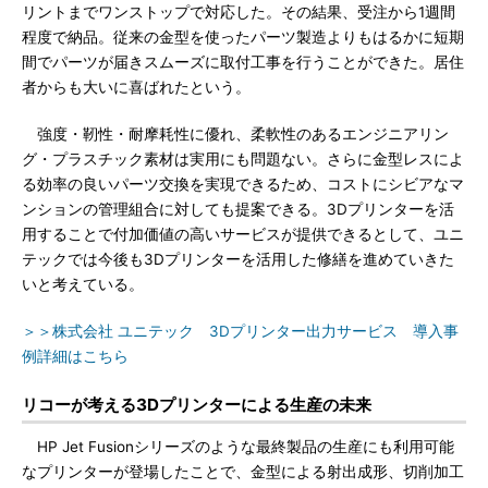
リントまでワンストップで対応した。その結果、受注から1週間
程度で納品。従来の金型を使ったパーツ製造よりもはるかに短期
間でパーツが届きスムーズに取付工事を行うことができた。居住
者からも大いに喜ばれたという。
強度・靭性・耐摩耗性に優れ、柔軟性のあるエンジニアリン
グ・プラスチック素材は実用にも問題ない。さらに金型レスによ
る効率の良いパーツ交換を実現できるため、コストにシビアなマ
ンションの管理組合に対しても提案できる。3Dプリンターを活
用することで付加価値の高いサービスが提供できるとして、ユニ
テックでは今後も3Dプリンターを活用した修繕を進めていきた
いと考えている。
＞＞株式会社 ユニテック 3Dプリンター出力サービス 導入事
例詳細はこちら
リコーが考える3Dプリンターによる生産の未来
HP Jet Fusionシリーズのような最終製品の生産にも利用可能
なプリンターが登場したことで、金型による射出成形、切削加工