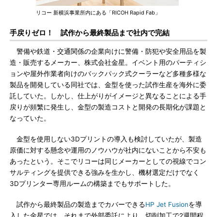
リコー 新横浜事業所内にある「RICOH Rapid Fab」
手戻りゼロ！ 試作から最終製品まで社内で完結
警備や鉄道・交通関係の企業向けに警備・防犯や安全用品を製
造・販売するメーカー、株式会社金星。イベント用のパーティシ
ョンや屋外作業者向けのバックパック式クーラーなど多種多様な
製品を開発している同社では、金型を使った試作生産を海外に委
託していた。しかし、仕上がりがイメージと異なることによる手
戻りが頻繁に発生し、金型の製造コストと開発の長期化が課題と
なっていた。
金型を使用しない3Dプリントの導入も検討していたが、製造
原価に対する懸念や運用のノウハウが社内にないことから不安も
あったという。そこでリコーは同じメーカーとしての視線でコン
サルティングを提供できる強みを生かし、機材選定だけでなく
3Dプリンター専用ルームの構築までもサポートした。
試作から最終製品の製造までカバーできる
HP Jet Fusion
を導
入した金星では、それまで外部委託により、切削加工で2週間程