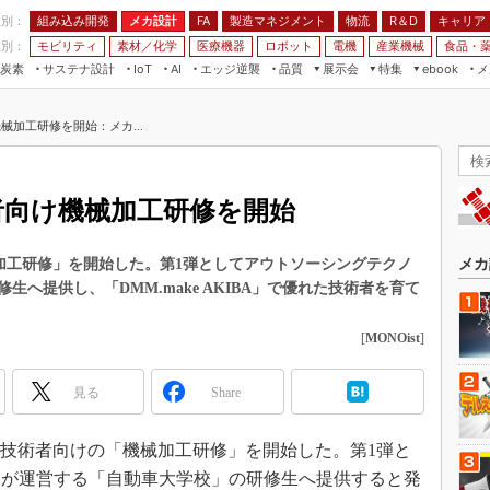
程別：
組み込み開発
メカ設計
製造マネジメント
物流
R＆D
キャリア
FA
業別：
モビリティ
素材／化学
医療機器
ロボット
電機
産業機械
食品・
炭素
サステナ設計
エッジ逆襲
品質
展示会
特集
メ
IoT
AI
ebook
伝承
組み込み開発
CEATEC
読者調査まとめ
編集後記
機械加工研修を開始：メカ...
JIMTOF
保全
メカ設計
つながるクルマ
組込み/エッジ コンピューティング
ス
 AI
製造マネジメント
5G
展＆IoT/5Gソリューション展
VR／AR
FA
術者向け機械加工研修を開始
IIFES
モビリティ
フィールドサービス
国際ロボット展
素材／化学
FPGA
械加工研修」を開始した。第1弾としてアウトソーシングテクノ
メカ
ジャパンモビリティショー
へ提供し、「DMM.make AKIBA」で優れた技術者を育て
組み込み画像技術
TECHNO-FRONTIER
組み込みモデリング
[
MONOist
]
人テク展
Windows Embedded
スマート工場EXPO
見る
Share
車載ソフト開発
EdgeTech+
ISO26262
日本ものづくりワールド
、初級技術者向けの「機械加工研修」を開始した。第1弾と
無償設計ツール
ーが運営する「自動車大学校」の研修生へ提供すると発
AUTOMOTIVE WORLD