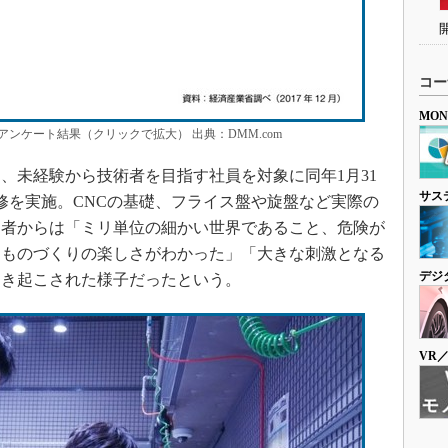
コー
MO
アンケート結果（クリックで拡大） 出典：DMM.com
未経験から技術者を目指す社員を対象に同年1月31
サス
研修を実施。CNCの基礎、フライス盤や旋盤など実際の
加者からは「ミリ単位の細かい世界であること、危険が
にものづくりの楽しさがわかった」「大きな刺激となる
デジ
引き起こされた様子だったという。
VR