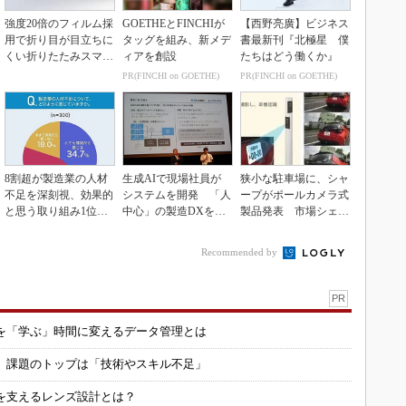
強度20倍のフィルム採
GOETHEとFINCHIが
【西野亮廣】ビジネス
用で折り目が目立ちに
タッグを組み、新メデ
書最新刊『北極星 僕
くい折りたたみスマホ
ィアを創設
たちはどう働くか』
の新技術
PR(FINCHI on GOETHE)
PR(FINCHI on GOETHE)
8割超が製造業の人材
生成AIで現場社員が
狭小な駐車場に、シャ
不足を深刻視、効果的
システムを開発 「人
ープがポールカメラ式
と思う取り組み1位は
中心」の製造DXを自
製品発表 市場シェア
待遇改善
走させた3社の方法
10％目指す
Recommended by
PR
を「学ぶ」時間に変えるデータ管理とは
用 課題のトップは「技術やスキル不足」
を支えるレンズ設計とは？