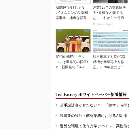
AI関連“だけじゃな
創業125年の課題解決
い”オムロンの制御機
力×多様な才能で挑
器事業、地道な顧客基
む、これからの電通
盤強化が結実
PR(dentsu Japan)
BYDの軽EV「ラッ
脱自動車でもDMG森
コ」は世界初の軽SD
精機が業績再上方修
V、新開発の「X-PAC
正、2028年度にピーク
K」に電動システ...
利益計画
TechFactory ホワイトペーパー新着情報
若手設計者が育たない？ 「探す」時間
製造業の設計・解析業務におけるAI活
過酷な環境で使う光学デバイス、高性能