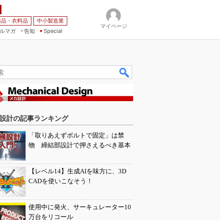
薬品・衣料品
中小製造業
マイページ
ルマガ
告知
Special
設計の記事ランキング
「取りあえずボルトで固定」は禁
物 締結部設計で押さえるべき基本
【レベル14】生成AIを味方に、3D
CADを使いこなそう！
使用中に発火、サーキュレーター10
万台をリコール