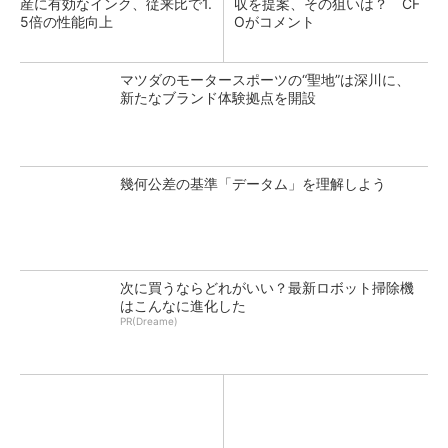
産に有効なインク、従来比で1.
収を提案、その狙いは？ CF
5倍の性能向上
Oがコメント
マツダのモータースポーツの“聖地”は深川に、
新たなブランド体験拠点を開設
幾何公差の基準「データム」を理解しよう
次に買うならどれがいい？最新ロボット掃除機
はこんなに進化した
PR(Dreame)