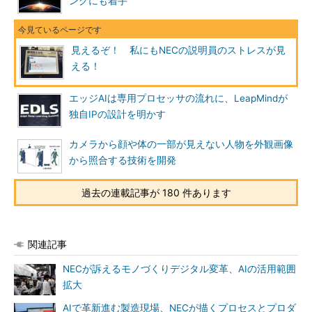
ングにも着手
見えるぞ！ 私にもNECの説明員のストレスが見
える！
エッジAIは専用プロセッサの流れに、LeapMindが
独自IPの設計を明かす
カメラから顔や体の一部が見えない人物を外観画像
から照合する技術を開発
過去の連載記事が 180 件あります
関連記事
NECが訴えるモノづくりデジタル変革、AIの活用範囲
拡大
AIで革新進む製造現場、NECが描くプロセスとプロダ