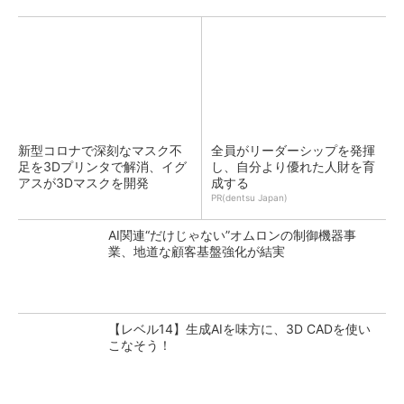
新型コロナで深刻なマスク不
全員がリーダーシップを発揮
足を3Dプリンタで解消、イグ
し、自分より優れた人財を育
アスが3Dマスクを開発
成する
PR(dentsu Japan)
AI関連“だけじゃない”オムロンの制御機器事
業、地道な顧客基盤強化が結実
【レベル14】生成AIを味方に、3D CADを使い
こなそう！