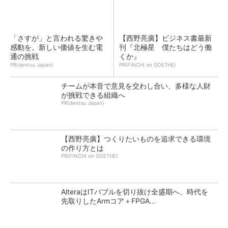
「さすが」と言われる驚きや
【西野亮廣】ビジネス書最新
感動を。新しい価値を生む電
刊『北極星 僕たちはどう働
通の挑戦
くか』
PR(dentsu Japan)
PR(FINCHI on GOETHE)
チームが本音で意見を交わし合い、多様な人財
が挑戦できる組織へ
PR(dentsu Japan)
【西野亮廣】つくりたいものを追求できる環境
の作り方とは
PR(FINCHI on GOETHE)
AlteraはITバブルを切り抜け全盛期へ、時代を
先取りしたArmコア＋FPGA...