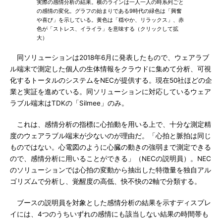
実際の感情分析の結果。横のラインは一人一人の時系列ごと
の感情の変化。グラフの始まりである9時代の緑色は「興奮
や喜び」を示している。黄色は「穏やか、リラックス」、赤
色が「ストレス、イライラ」を意味する（クリックして拡
大）
同ソリューションは2018年6月に発表したもので、ウェアラブ
ル端末で測定した個人の生体情報をクラウドに集めて分析、可視
化するトータルのシステムをNECが提供する。現在50社ほどの企
業と実証を進めている。同ソリューションに対応しているウェア
ラブル端末はTDKの「Silmee」のみ。
これは、感情分析の指標に心拍動を用いる上で、十分な測定精
度のウェアラブル端末が少ないのが理由だ。「心拍と脈拍は同じ
ものではない。心電図のように心臓の動きの強弱まで測定できる
ので、感情分析に用いることができる」（NECの説明員）。NEC
のソリューションでは心拍の変動から抽出した特徴量を独自アル
ゴリズムで分析し、覚醒度の高低、快不快の2軸で分類する。
ブースの説明員を対象とした感情分析の結果を示すディスプレ
イには、4つのうちいずれの感情にも該当しない結果の時間帯も