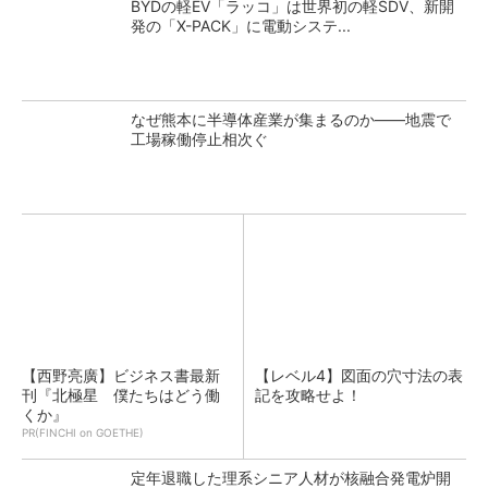
BYDの軽EV「ラッコ」は世界初の軽SDV、新開
発の「X-PACK」に電動システ...
なぜ熊本に半導体産業が集まるのか――地震で
工場稼働停止相次ぐ
【西野亮廣】ビジネス書最新
【レベル4】図面の穴寸法の表
刊『北極星 僕たちはどう働
記を攻略せよ！
くか』
PR(FINCHI on GOETHE)
定年退職した理系シニア人材が核融合発電炉開