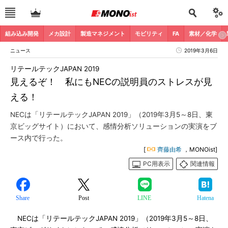
組み込み開発
メカ設計
製造マネジメント
モビリティ
FA
素材／化学
ニュース
2019年3月6日
リテールテックJAPAN 2019
見えるぞ！ 私にもNECの説明員のストレスが見
える！
NECは「リテールテックJAPAN 2019」（2019年3月5～8日、東
京ビッグサイト）において、感情分析ソリューションの実演をブ
ース内で行った。
[
齊藤由希
，MONOist]
PC用表示
関連情報
Share
Post
LINE
Hatena
NECは「リテールテックJAPAN 2019」（2019年3月5～8日、