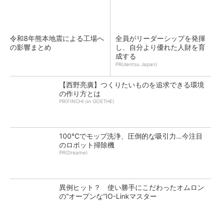
令和8年熊本地震による工場へ
全員がリーダーシップを発揮
の影響まとめ
し、自分より優れた人財を育
成する
PR(dentsu Japan)
【西野亮廣】つくりたいものを追求できる環境
の作り方とは
PR(FINCHI on GOETHE)
100℃でモップ洗浄、圧倒的な吸引力…今注目
のロボット掃除機
PR(Dreame)
異例ヒット？ 使い勝手にこだわったオムロン
の“オープンな”IO-Linkマスター