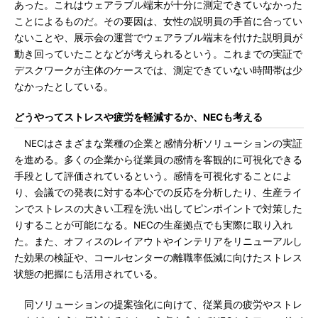
あった。これはウェアラブル端末が十分に測定できていなかった
ことによるものだ。その要因は、女性の説明員の手首に合ってい
ないことや、展示会の運営でウェアラブル端末を付けた説明員が
動き回っていたことなどが考えられるという。これまでの実証で
デスクワークが主体のケースでは、測定できていない時間帯は少
なかったとしている。
どうやってストレスや疲労を軽減するか、NECも考える
NECはさまざまな業種の企業と感情分析ソリューションの実証
を進める。多くの企業から従業員の感情を客観的に可視化できる
手段として評価されているという。感情を可視化することによ
り、会議での発表に対する本心での反応を分析したり、生産ライ
ンでストレスの大きい工程を洗い出してピンポイントで対策した
りすることが可能になる。NECの生産拠点でも実際に取り入れ
た。また、オフィスのレイアウトやインテリアをリニューアルし
た効果の検証や、コールセンターの離職率低減に向けたストレス
状態の把握にも活用されている。
同ソリューションの提案強化に向けて、従業員の疲労やストレ