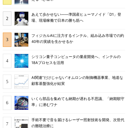
あえて歩かせない――準国産ヒューマノイド「D1」登
場、現場稼働で日本の勝ち筋へ
フィジカルAIに注力するインテル、組み込み市場での約
40年の実績を生かせるか
シリコン量子コンピュータの量産開発へ、インテルの
18Aプロセスを活用
AI関連“だけじゃない”オムロンの制御機器事業、地道な
顧客基盤強化が結実
いくら部品を集めても納期が遅れる不思議、「納期順守
率」に潜むワナ
手術不要で音を届けるレーザー照射技術を開発、次世代
の難聴治療に