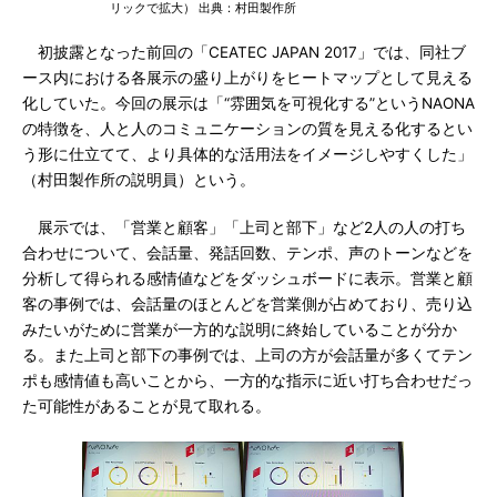
リックで拡大） 出典：村田製作所
初披露となった前回の「CEATEC JAPAN 2017」では、同社ブ
ース内における各展示の盛り上がりをヒートマップとして見える
化していた。今回の展示は「“雰囲気を可視化する”というNAONA
の特徴を、人と人のコミュニケーションの質を見える化するとい
う形に仕立てて、より具体的な活用法をイメージしやすくした」
（村田製作所の説明員）という。
展示では、「営業と顧客」「上司と部下」など2人の人の打ち
合わせについて、会話量、発話回数、テンポ、声のトーンなどを
分析して得られる感情値などをダッシュボードに表示。営業と顧
客の事例では、会話量のほとんどを営業側が占めており、売り込
みたいがために営業が一方的な説明に終始していることが分か
る。また上司と部下の事例では、上司の方が会話量が多くてテン
ポも感情値も高いことから、一方的な指示に近い打ち合わせだっ
た可能性があることが見て取れる。