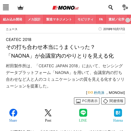
組み込み開発
メカ設計
製造マネジメント
モビリティ
FA
素材／化学
ニュース
2018年10月17日
CEATEC 2018
その打ち合わせ本当にうまくいった？
「NAONA」が会議室内のやりとりを見える化
村田製作所は、「CEATEC JAPAN 2018」において、センシング
データプラットフォーム「NAONA」を用いて、会議室内の打ち
合わせなど人と人のコミュニケーションの質を見える化するソリ
ューションを提案した。
[
朴尚洙
，MONOist]
PC用表示
関連情報
Share
Post
LINE
Hatena