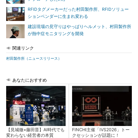
RFIDタグメーカーだった村田製作所、RFIDソリュー
ションベンダーに生まれ変わる
建設現場の見守りはやっぱりヘルメット、村田製作所
が熱中症モニタリングを開発
関連リンク
村田製作所（ニュースリリース）
あなたにおすすめ
【見城徹×藤田晋】AI時代でも
FINCHI主催「IVS2026」トー
変わらない経営者の本質
クセッションが話題に！