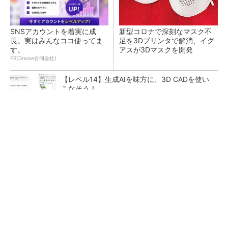
SNSアカウントを着実に成
新型コロナで深刻なマスク不
長。実はみんなココ使ってま
足を3Dプリンタで解消、イグ
す。
アスが3Dマスクを開発
PR(Dreaw合同会社)
【レベル14】生成AIを味方に、3D CADを使い
こなそう！
令和8年熊本地震による工場への影響まとめ
狭小な駐車場に、シャープがポールカメラ式製
品発表 市場シェア10％目指す