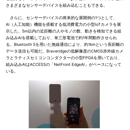
さまざまなセンサーデバイスを組み込むこともできる。
さらに、センサーデバイスの将来的な展開例の1つとして、
AI（人工知能）機能を搭載する低消費電力の小型IoTカメラを展
示した。5m以内の近距離の人やモノの数、動きを検知できる組
み込みAIを搭載しており、単三形電池で約1年間動作させられ
る。Bluetooth 5を用いた無線通信により、約1kmという長距離の
データ送信も可能だ。Braveridgeの低解像度のCMOS赤外線カメ
ラとラティスセミコンコンダクターの小型FPGAを用いており、
組み込みAIはACCESSの「NetFront EdgeAI」がベースになって
いる。