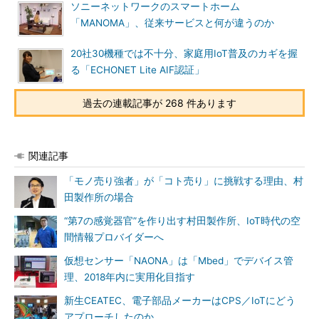
ソニーネットワークのスマートホーム
「MANOMA」、従来サービスと何が違うのか
20社30機種では不十分、家庭用IoT普及のカギを握
る「ECHONET Lite AIF認証」
過去の連載記事が 268 件あります
関連記事
「モノ売り強者」が「コト売り」に挑戦する理由、村
田製作所の場合
“第7の感覚器官”を作り出す村田製作所、IoT時代の空
間情報プロバイダーへ
仮想センサー「NAONA」は「Mbed」でデバイス管
理、2018年内に実用化目指す
新生CEATEC、電子部品メーカーはCPS／IoTにどう
アプローチしたのか