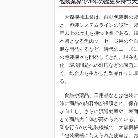
包装業界で70年の歴史を持つ
大森機械工業は、自動包装機の製
と、包装システムラインの設計、製
年以上の歴史を持つ企業である。19
本初となる魚肉ソーセージ用の全
機を開発するなど、時代のニーズ
の包装機器を開発してきた。現在
化、環境問題への対応などの課題
く、総合力を生かした製品作りに
る。
食品や薬品、日用品などは包装に
時に商品の内容物が保護され、保
が向上し、さらに流通効率や、表
とで商品力自体が高められている
業を行うのが包装機械で、大森機
「包装機械に与えられた使命は、