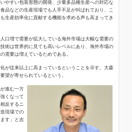
扱いやすい包装形態の開発、少量多品種生産への対応な
、食品などの生産現場でも人手不足が叫ばれており、こ
にも生産効率化に貢献する機能を求める声も高まってき
人口増で需要が拡大している海外市場は大幅な需要の
装技術は世界的に見ても高いレベルにあり、海外市場の
機の需要は増えているためである。
化が従来以上に高まっているということを示す。大森
な要望が寄せられているという。
が進む一方
も強くなって
は相反するニ
製造現場での
います」と吉
。