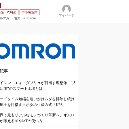
薬品・衣料品
中小製造業
マイページ
ルマガ
告知
Special
記事
イシン・エィ・ダブリュが目指す理想像、“人
活躍”のスマート工場とは
ードタイム短縮を追いかけムダを排除し続け
風土を目指すクボタの生産方式「KPS」
界で最もリアルなモノづくり革新へ、オムロ
が考えるAIやIoTの使い方