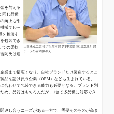
響を与える
で同じ品種
能の向上も部
機械で10～
品種を包装す
ノを包装でき
大森機械工業 技術生産本部 第1事業部 第1電気設計部
りでの柔軟
チーフの吉岡伸洋氏
と吉岡氏は違
企業まで幅広くなり、自社ブランドだけ製造するとこ
製品を請け負う企業（OEM）なども生まれている。
状に合わせて包装できる能力も必要となる。ブランド別
ため、品質はもちろんだが、1台で多品種に対応でき
関連し合うニーズがある一方で、需要そのものが高ま