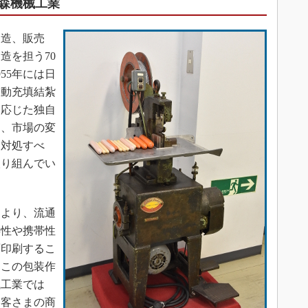
大森機械工業
造、販売
造を担う70
55年には日
自動充填結紮
に応じた独自
も、市場の変
に対処すべ
取り組んでい
より、流通
存性や携帯性
面印刷するこ
。この包装作
械工業では
お客さまの商