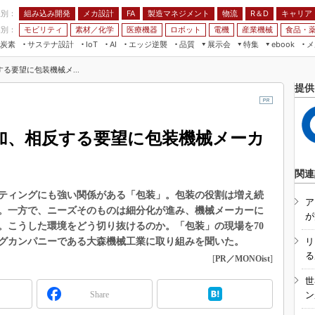
程別：
組み込み開発
メカ設計
製造マネジメント
物流
R＆D
キャリア
FA
業別：
モビリティ
素材／化学
医療機器
ロボット
電機
産業機械
食品・
炭素
サステナ設計
エッジ逆襲
品質
展示会
特集
メ
IoT
AI
ebook
伝承
組み込み開発
CEATEC
読者調査まとめ
編集後記
る要望に包装機械メ...
JIMTOF
保全
メカ設計
つながるクルマ
提供
組込み/エッジ コンピューティング
ス
 AI
製造マネジメント
5G
展＆IoT/5Gソリューション展
VR／AR
FA
加、相反する要望に包装機械メーカ
IIFES
モビリティ
フィールドサービス
国際ロボット展
素材／化学
FPGA
関連
ジャパンモビリティショー
組み込み画像技術
ティングにも強い関係がある「包装」。包装の役割は増え続
TECHNO-FRONTIER
ア
。一方で、ニーズそのものは細分化が進み、機械メーカーに
組み込みモデリング
が
人テク展
。こうした環境をどう切り抜けるのか。「包装」の現場を70
Windows Embedded
グカンパニーである大森機械工業に取り組みを聞いた。
リ
スマート工場EXPO
車載ソフト開発
る
[
PR／MONOist
]
EdgeTech+
ISO26262
世
日本ものづくりワールド
Share
ン
無償設計ツール
AUTOMOTIVE WORLD