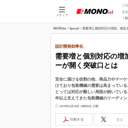
工
産
メディア
脱
つながる技術
AI×技術
MONOist
>
Special
>
需要増と個別対応の増加、相反す
つながる工場
AI×設備
つながるサービ
Physical
設計開発効率化
需要増と個別対応の増
ーが開く突破口とは
安全に届ける役割の他、商品力やマーケ
けており包装機械の需要は高まっている
とっては対応が難しい局面が続いている
年以上支えてきた包装機械のリーディン
2019年03月18日 10時00分 公開
印刷する
見る