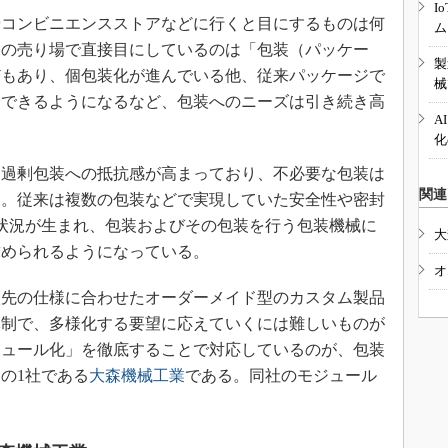
3Dプリンタ
I
産業オープンネット展
コンビニエンスストアなどに行くと目にするものは何
ム
デジタルツインとCAE
くの売り場で直接目にしているのは「包装（パッケー
製
S＆OP
どもあり、個包装化が進んでいる他、従来パッケージで
械
インダストリー4.0
てできるようになるなど、包装へのニーズは引き続き高
A
イノベーション
化
製造業ビッグデータ
過剰包装への抵抗感が高まっており、不必要な包装は
メイドインジャパン
関連
る。従来は複数の包装などで実現していた安全性や密封
植物工場
状況が生まれ、包装およびその包装を行う包装機械に
大
求められるようになっている。
知財マネジメント
オ
海外生産
先の仕様に合わせたオーダーメイド型のカスタム製品
グローバル設計・開発
体制で、多様化する要望に応えていくには難しいものが
制御セキュリティ
ジュール化」を徹底することで対応しているのが、包装
の1社である
大森機械工業
である。同社のモジュール
新型コロナへの対応