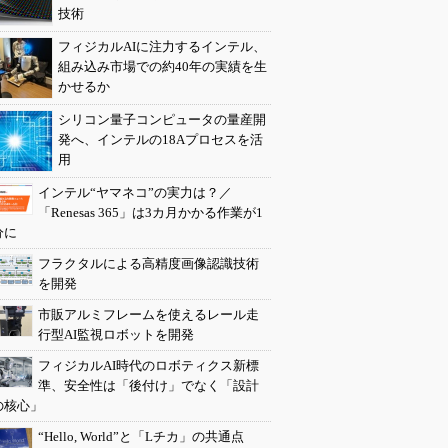
技術
フィジカルAIに注力するインテル、
組み込み市場での約40年の実績を生
かせるか
シリコン量子コンピュータの量産開
発へ、インテルの18Aプロセスを活
用
インテル“ヤマネコ”の実力は？／
「Renesas 365」は3カ月かかる作業が1
分に
フラクタルによる高精度画像認識技術
を開発
市販アルミフレームを使えるレール走
行型AI監視ロボットを開発
フィジカルAI時代のロボティクス新標
準、安全性は「後付け」でなく「設計
の核心」
“Hello, World”と「Lチカ」の共通点