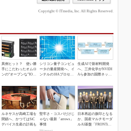
Copyright © ITmedia, Inc. All Rights Reserved.
異例ヒット？ 使い勝
シリコン量子コンピュ
生成AIで新材料開発
手にこだわったオムロ
ータの量産開発へ、イ
へ、三井化学がNVIDI
ンの“オープンな”IO-L
ンテルの18Aプロセス
Aら参加の国際ネット
inkマスター
を活用
ワークに参画
ルネサスが高崎工場を
堅牢さ・コスパだけじ
日本再起の旗印となる
閉鎖へ、かつてはSiC
ゃない最新「arrows」
か、国産マルチモーダ
デバイス生産の計画も
事情
ルAI基盤「FRONTi
a」が始動
PR(arrows)