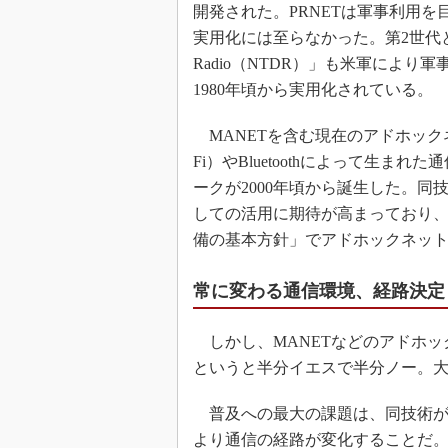
開発された。PRNETは軍事利用
実用化には至らなかった。第2世代となる「Ne
Radio（NTDR）」も米軍により
1980年頃から実用化されている。
MANETを含む現在のアドホックネッ
Fi）やBluetoothによって生
ークが2000年頃から誕生した。
しての活用に期待が高まっており、
備の基本方針」でアドホックネッ
常に変わる通信環境、経路決定
しかし、MANETなどのアドホッ
というと半分イエスで半分ノー。
普及への最大の課題は、同技術が
より通信の経路が変化することだ