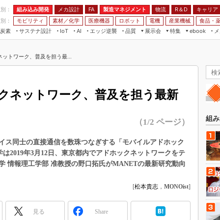
程別：
組み込み開発
メカ設計
製造マネジメント
物流
R＆D
キャリア
FA
業別：
モビリティ
素材／化学
医療機器
ロボット
電機
産業機械
食品・
炭素
サステナ設計
エッジ逆襲
品質
展示会
特集
メ
IoT
AI
ebook
伝承
組み込み開発
CEATEC
読者調査まとめ
編集後記
ットワーク、普及を担う最...
JIMTOF
保全
メカ設計
つながるクルマ
組込み/エッジ コンピューティング
ス
 AI
製造マネジメント
5G
展＆IoT/5Gソリューション展
VR／AR
FA
クネットワーク、普及を担う最新
IIFES
モビリティ
フィールドサービス
国際ロボット展
素材／化学
FPGA
組み
（1/2 ページ）
ジャパンモビリティショー
組み込み画像技術
TECHNO-FRONTIER
イス同士の直接通信を数珠つなぎする「モバイルアドホック
組み込みモデリング
は2019年3月12日、東京都内でアドホックネットワークをテ
人テク展
Windows Embedded
 情報理工学部 准教授の野口拓氏がMANETの最新研究動向
スマート工場EXPO
車載ソフト開発
EdgeTech+
[
松本貴志
，
MONOist
]
ISO26262
日本ものづくりワールド
無償設計ツール
見る
Share
AUTOMOTIVE WORLD