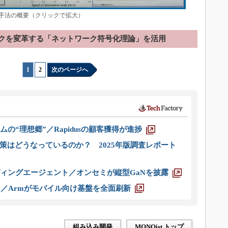
手法の概要（クリックで拡大）
クを変革する「ネットワーク符号化理論」を活用
1
|
2
次のページへ
ムの“理想郷”／Rapidusの顧客獲得が進捗
策はどうなっているのか？ 2025年版調査レポート
ディングエージェント／オンセミが縦型GaNを披露
ス／Armがモバイル向け基盤を全面刷新
組み込み開発
MONOist トップ