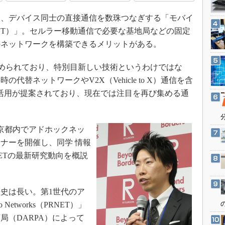
3Dプリンタ
産業オープンネット展
、デバイス同士の直接通信を数珠つなぎする「モバイ
デジタルツインとCAE
ET）」。セルラー移動通信で必要な基地局などの固定
S＆OP
のネットワークを構築できるメリットがある。
インダストリー4.0
イノベーション
が進められており、特別目新しい技術というわけではな
替ネットワークやV2X（Vehicle to X）通信を含
製造業ビッグデータ
）活用が提案されており、現在では注目を再び集める通
メイドインジャパン
植物工場
知財マネジメント
東京都内でアドホックネッ
ナーを開催し、同学 情報
海外生産
ETの最新研究動向を概説
グローバル設計・開発
制御セキュリティ
新型コロナへの対応
史は長い。第1世代のア
 Networks（PRNET）」
局（DARPA）によって