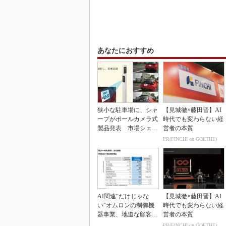
あなたにおすすめ
狭小な駐車場に、シャ
【見城徹×藤田晋】AI
ープがポールカメラ式
時代でも変わらない経
製品発表 市場シェア
営者の本質
10％目指す
PR(FINCHI on GOETHE)
AI関連“だけじゃな
【見城徹×藤田晋】AI
い”オムロンの制御機
時代でも変わらない経
器事業、地道な顧客基
営者の本質
盤強化が結実
PR(FINCHI on GOETHE)