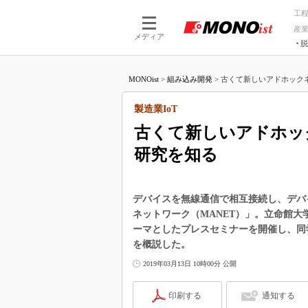
工
産
メディア
脱
つながる技術
AI×技術
MONOist
>
組み込み開発
>
古くて新しいアドホックネ
つながる工場
AI×設備
つながるサービ
Physical
製造業IoT
古くて新しいアドホッ
研究を知る
デバイスを無線通信で相互接続し、デバ
ネットワーク（MANET）」。立命館大学
ーマとしたプレスセミナーを開催し、同学
を概説した。
2019年03月13日 10時00分 公開
印刷する
通知する