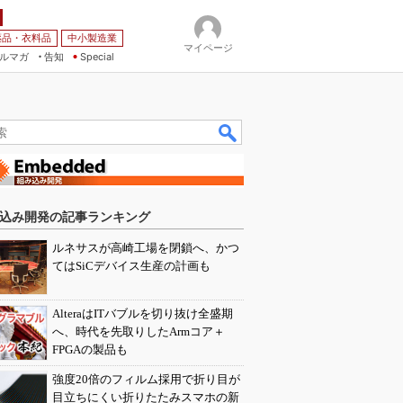
薬品・衣料品
中小製造業
マイページ
ルマガ
告知
Special
込み開発の記事ランキング
ルネサスが高崎工場を閉鎖へ、かつ
てはSiCデバイス生産の計画も
AlteraはITバブルを切り抜け全盛期
へ、時代を先取りしたArmコア＋
FPGAの製品も
強度20倍のフィルム採用で折り目が
目立ちにくい折りたたみスマホの新