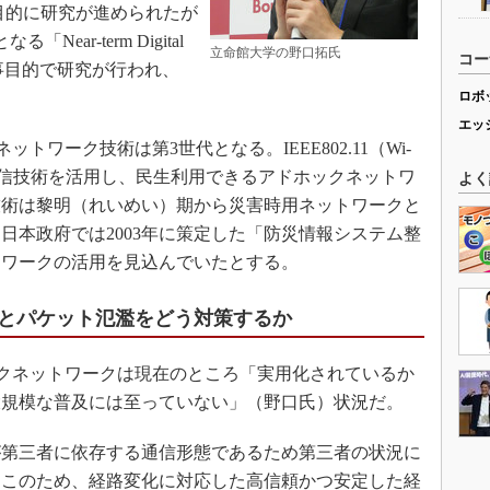
を目的に研究が進められたが
ar-term Digital
立命館大学の野口拓氏
コー
軍事目的で研究が行われ、
ロボ
エッ
トワーク技術は第3世代となる。IEEE802.11（Wi-
まれた通信技術を活用し、民生利用できるアドホックネットワ
よく
同技術は黎明（れいめい）期から災害時用ネットワークと
日本政府では2003年に策定した「防災情報システム整
トワークの活用を見込んでいたとする。
とパケット氾濫をどう対策するか
クネットワークは現在のところ「実用化されているか
大規模な普及には至っていない」（野口氏）状況だ。
第三者に依存する通信形態であるため第三者の状況に
。このため、経路変化に対応した高信頼かつ安定した経