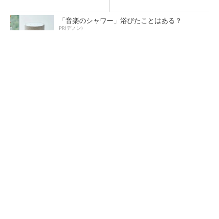
「音楽のシャワー」浴びたことはある？
PR(デノン)
【レベル14】生成AIを味方に、3D CADを使い
こなそう！
狭小な駐車場に、シャープがポールカメラ式製
品発表 市場シェア10％目指す