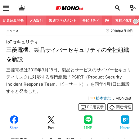
組み込み開発
メカ設計
製造マネジメント
モビリティ
FA
素材／化学
ニュース
2019年3月19日
IoTセキュリティ
三菱電機、製品サイバーセキュリティの全社組織
を新設
三菱電機は2019年3月18日、製品とサービスのサイバーセキュリ
ティリスクに対応する専門組織「PSIRT（Product Security
Incident Response Team、ピーサート）」を同年4月1日に新設
すると発表した。
[
松本貴志
，MONOist]
PC用表示
関連情報
Share
Post
LINE
Hatena