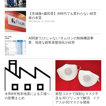
【見城徹×藤田晋】AI時代でも変わらない経営
者の本質
PR(FINCHI on GOETHE)
AI関連“だけじゃない”オムロンの制御機器事
業、地道な顧客基盤強化が結実
令和8年熊本地震による工場へ
新型コロナで深刻なマスク不
の影響まとめ
足を3Dプリンタで解消、イグ
アスが3Dマスクを開発