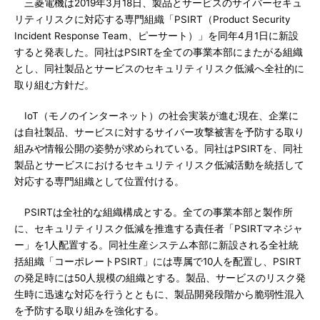
三菱電機は2019年3月18日、製品とサービスのサイバーセキュ
リティリスクに対応する専門組織「PSIRT（Product Security
Incident Response Team、ピーサート）」を同年4月1日に新設
すると発表した。同社はPSIRTを全ての事業本部にまたがる組織
とし、同社製品とサービスのセキュリティリスク低減へ全社的に
取り組む方針だ。
IoT（モノのインターネット）の社会実装が進む現在、企業に
は自社製品、サービスに対するサイバー攻撃被害を予防する取り
組みや情報公開の姿勢が求められている。同社はPSIRTを、同社
製品とサービスにおけるセキュリティリスク低減活動を統括して
対応する専門組織として位置付ける。
PSIRTは全社的な組織構成とする。全ての事業本部と製作所
に、セキュリティリスク低減を推進する責任者「PSIRTマネジャ
ー」を1人配置する。同社生産システム本部に新設される全社統
括組織「コーポレートPSIRT」には専属で10人を配置し、PSIRT
の発足時には50人規模の組織とする。製品、サービスのリスク発
生時に迅速な対応を行うとともに、製品開発段階から脆弱性混入
を予防する取り組みを強化する。