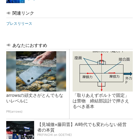
関連リンク
プレスリリース
あなたにおすすめ
arrowsの頑丈さがとんでもな
「取りあえずボルトで固定」
いレベルに
は禁物 締結部設計で押さえ
るべき基本
PR(arrows)
【見城徹×藤田晋】AI時代でも変わらない経営
者の本質
PR(FINCHI on GOETHE)