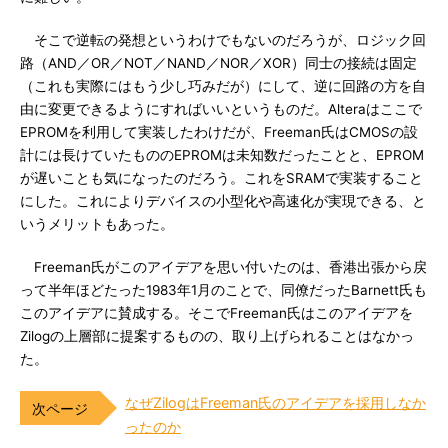
そこで逆転の発想というわけでもないのだろうが、ロジック回
路（AND／OR／NOT／NAND／NOR／XOR）同士の接続は固定
（これも実際にはもう少し巧みだが）にして、逆に回路の方を自
由に変更できるようにすればいいというものだ。Alteraはここで
EPROMを利用して実装したわけだが、Freeman氏はCMOSの設
計には長けていたもののEPROMは未知数だったことと、EPROM
が遅いことも気になったのだろう。これをSRAMで実装すること
にした。これによりデバイスの小型化や高速化が実現できる、と
いうメリットもあった。
Freeman氏がこのアイデアを思い付いたのは、香港出張から戻
って半年ほどたった1983年1月のことで、同僚だったBarnett氏も
このアイデアに賛成する。そこでFreeman氏はこのアイデアを
Zilogの上層部に提案するものの、取り上げられることはなかっ
た。
なぜZilogはFreeman氏のアイデアを採用しなか
ったのか