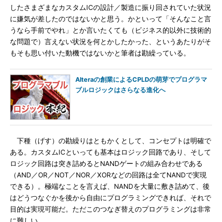
したさまざまなカスタムICの設計／製造に振り回されていた状況
に嫌気が差したのではないかと思う。かといって「そんなこと言
うなら手前でやれ」とか言いたくても（ビジネス的以外に技術的
な問題で）言えない状況を何とかしたかった、というあたりがそ
もそも思い付いた動機ではないかと筆者は勘繰っている。
Alteraの創業によるCPLDの萌芽でプログラマ
ブルロジックはさらなる進化へ
下種（げす）の勘繰りはともかくとして、コンセプトは明確で
ある。カスタムICといっても基本はロジック回路であり、そして
ロジック回路は突き詰めるとNANDゲートの組み合わせである
（AND／OR／NOT／NOR／XORなどの回路は全てNANDで実現
できる）。極端なことを言えば、NANDを大量に敷き詰めて、後
はどうつなぐかを後から自由にプログラミングできれば、それで
目的は実現可能だ。ただこのつなぎ替えのプログラミングは非常
に難しい。