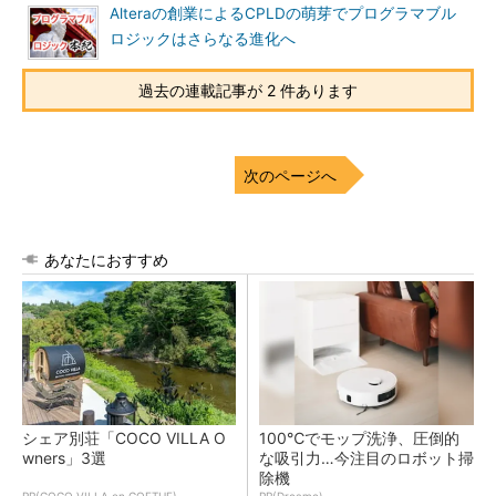
Alteraの創業によるCPLDの萌芽でプログラマブル
ロジックはさらなる進化へ
過去の連載記事が 2 件あります
次のページへ
あなたにおすすめ
シェア別荘「COCO VILLA O
100℃でモップ洗浄、圧倒的
wners」3選
な吸引力…今注目のロボット掃
除機