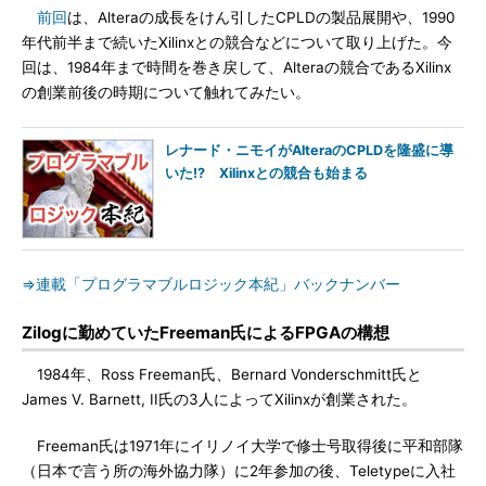
前回
は、Alteraの成長をけん引したCPLDの製品展開や、1990
年代前半まで続いたXilinxとの競合などについて取り上げた。今
回は、1984年まで時間を巻き戻して、Alteraの競合であるXilinx
の創業前後の時期について触れてみたい。
レナード・ニモイがAlteraのCPLDを隆盛に導
いた!? Xilinxとの競合も始まる
⇒連載「プログラマブルロジック本紀」バックナンバー
Zilogに勤めていたFreeman氏によるFPGAの構想
1984年、Ross Freeman氏、Bernard Vonderschmitt氏と
James V. Barnett, II氏の3人によってXilinxが創業された。
Freeman氏は1971年にイリノイ大学で修士号取得後に平和部隊
（日本で言う所の海外協力隊）に2年参加の後、Teletypeに入社