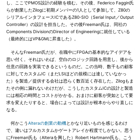
し、ここでPMOS設計の経験を積む。その後、Federico Faggin氏
らが創業したZilogに初期メンバーの1人として参加して、Z80の
シリアルインタフェースICであるZ80-SIO（Serial Input／Output
Controller）の設計を担当した。その後Freeman氏は、同社の
Components DivisionのDirector of Engineeringに就任している
（最終的にはVP&GMに昇進した）。
そんなFreeman氏だが、在職中にFPGAの基本的なアイデアを
思い付く。それはいわば、空白のロジック回路を用意し、後から
任意の回路を実装できるというものだ。この当時、数千もの顧客
に対してカスタムIC（まだLSIほどの規模には達していなかっ
た）を製造／提供する会社は恐らく数百近く存在した。Zilogもま
たその例に漏れないわけだが、こうしたカスタムICの設計と製造
には相応の時間とコストがかかる。おまけに顧客が突如として要
求を変えたりすると、場合によっては設計が根本からやり直しに
なる。
何かこう
Alteraの創業の動機
とかなり近いものを感じるわけ
で、違いはフルカスタムかゲートアレイか程度でしかない。思う
にFreeman氏も（Alteraを興した）Robert Hartmann氏も、こう