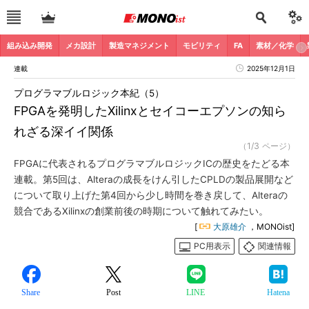
組み込み開発
メカ設計
製造マネジメント
モビリティ
FA
素材／化学
連載
2025年12月1日
プログラマブルロジック本紀（5）
FPGAを発明したXilinxとセイコーエプソンの知ら
れざる深イイ関係
（1/3 ページ）
FPGAに代表されるプログラマブルロジックICの歴史をたどる本
連載。第5回は、Alteraの成長をけん引したCPLDの製品展開など
について取り上げた第4回から少し時間を巻き戻して、Alteraの
競合であるXilinxの創業前後の時期について触れてみたい。
[
大原雄介
，MONOist]
PC用表示
関連情報
Share
Post
LINE
Hatena