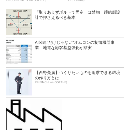
PR(COCO VILLA on GOETHE)
PR(Dreame)
「取りあえずボルトで固定」は禁物 締結部設
計で押さえるべき基本
AI関連“だけじゃない”オムロンの制御機器事
業、地道な顧客基盤強化が結実
【西野亮廣】つくりたいものを追求できる環境
の作り方とは
PR(FINCHI on GOETHE)