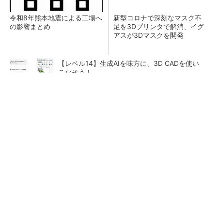
令和8年熊本地震による工場へ
新型コロナで深刻なマスク不
の影響まとめ
足を3Dプリンタで解消、イグ
アスが3Dマスクを開発
【レベル14】生成AIを味方に、3D CADを使い
こなそう！
全員がリーダーシップを発揮し、自分より優れ
た人財を育成する
PR(dentsu Japan)
狭小な駐車場に、シャープがポールカメラ式製
品発表 市場シェア10％目指す