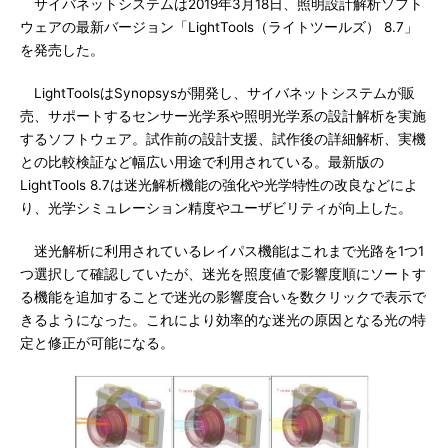
サイバネットシステムは2019年3月18日、照明設計解析ソフト
ウェアの最新バージョン「LightTools（ライトツールズ） 8.7」
を発売した。
LightToolsはSynopsysが開発し、サイバネットシステムが販
売、サポートするセンサー光学系や照明光学系の設計解析を実施
するソフトウェア。試作前の設計支援、試作後の詳細解析、実機
との比較検証など幅広い用途で利用されている。最新版の
LightTools 8.7は迷光解析機能の強化や光学特性の改良などによ
り、光学シミュレーション精度やユーザビリティが向上した。
迷光解析に利用されているレイパス機能はこれまで光路を1つ1
つ選択して確認していたが、迷光を照度値で影響度順にソートす
る機能を追加することで迷光の影響度合いを数クリックで表示で
きるようになった。これにより効率的な迷光の原因となる光の特
定と修正が可能になる。