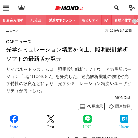
組み込み開発
メカ設計
製造マネジメント
モビリティ
FA
素材／化学
ニュース
2019年3月27日
CAEニュース
光学シミュレーション精度を向上、照明設計解析
ソフトの最新版が発売
サイバネットシステムは、照明設計解析ソフトウェアの最新バー
ジョン「LightTools 8.7」を発売した。迷光解析機能の強化や光
学特性の改良などにより、光学シミュレーション精度やユーザビ
リティが向上した。
[MONOist]
PC用表示
関連情報
Share
Post
LINE
Hatena