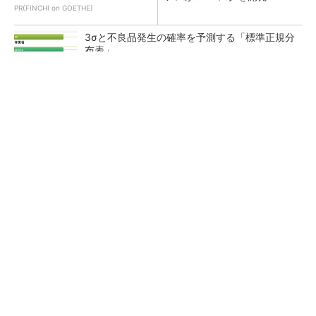
PR(FINCHI on GOETHE)
3σと不良品発生の確率を予測する「標準正規分
布表」
【レベル14】生成AIを味方に、3D CADを使い
こなそう！
【レベル4】図面の穴寸法の表記を攻略せよ！