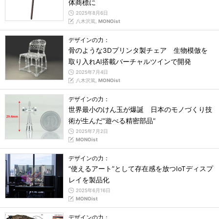
体商標に
2025年8月6日
八木沢篤,
MONOist
デザインの力：
骨のような3Dプリンタ製チェア 生物模倣を
取り入れAI搭載バーチャルツインで開発
2025年7月4日
八木沢篤,
MONOist
デザインの力：
世界最小のけん玉が爆誕 日本のモノづくり技
術が生んだ“遊べる精密部品”
2025年7月2日
MONOist
デザインの力：
“使えるアート”として存在感を放つIoTディスプ
レイを製品化
2025年6月16日
MONOist
デザインの力：