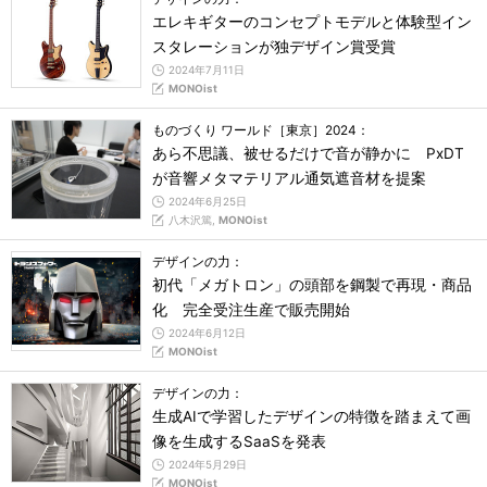
エレキギターのコンセプトモデルと体験型イン
スタレーションが独デザイン賞受賞
2024年7月11日
MONOist
ものづくり ワールド［東京］2024：
あら不思議、被せるだけで音が静かに PxDT
が音響メタマテリアル通気遮音材を提案
2024年6月25日
八木沢篤,
MONOist
デザインの力：
初代「メガトロン」の頭部を鋼製で再現・商品
化 完全受注生産で販売開始
2024年6月12日
MONOist
デザインの力：
生成AIで学習したデザインの特徴を踏まえて画
像を生成するSaaSを発表
2024年5月29日
MONOist