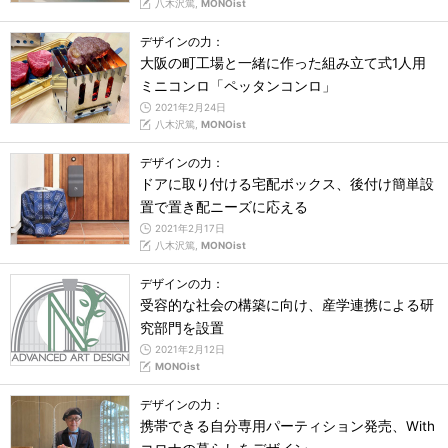
八木沢篤,
MONOist
デザインの力：
大阪の町工場と一緒に作った組み立て式1人用
ミニコンロ「ペッタンコンロ」
2021年2月24日
八木沢篤,
MONOist
デザインの力：
ドアに取り付ける宅配ボックス、後付け簡単設
置で置き配ニーズに応える
2021年2月17日
八木沢篤,
MONOist
デザインの力：
受容的な社会の構築に向け、産学連携による研
究部門を設置
2021年2月12日
MONOist
デザインの力：
携帯できる自分専用パーティション発売、With