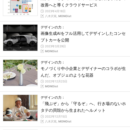
改善へと導くクラウドサービス
2023年4月18日
八木沢篤,
MONOist
デザインの力：
画像生成AIをフル活用してデザインしたコンセ
プトカーを公開
2023年3月29日
MONOist
デザインの力：
モノづくり中小企業とデザイナーのコラボが生
んだ、オブジェのような花器
2022年12月23日
MONOist
デザインの力：
「飛ぶぞ」から「守るぞ」へ、行き場のないホ
タテの貝殻から生まれたヘルメット
2022年12月15日
八木沢篤,
MONOist