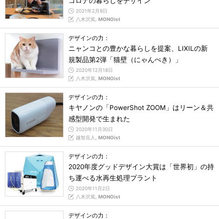
コロナの暮らしをデザイン
2021年2月9日
八木沢篤,
MONOist
デザインの力：
ニャンコとの豊かな暮らしを提案、LIXILの新
規製品第2弾「猫壁（にゃんぺき）」
2020年12月18日
八木沢篤,
MONOist
デザインの力：
キヤノンの「PowerShot ZOOM」はリーン＆共
感型開発で生まれた
2020年11月30日
越智岳人,
MONOist
デザインの力：
2020年度グッドデザイン大賞は「世界初」の持
ち運べる水再生処理プラント
2020年11月2日
八木沢篤,
MONOist
デザインの力：