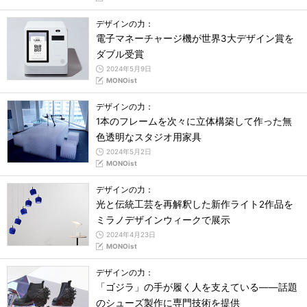
デザインの力：
電子マネーチャージ機が世界3大デザイン賞を
ダブル受賞
2024年5月9日
MONOist
デザインの力：
1本のフレームを次々に立体構築して作った無
色透明なスタジオ用家具
2024年5月2日
MONOist
デザインの力：
光と伝統工芸を再解釈した新作ライト2作品を
ミラノデザインウィークで展示
2024年4月23日
MONOist
デザインの力：
「ゴジラ」の手が履く人を支えている――話題
のシューズ製作に専門技術を提供