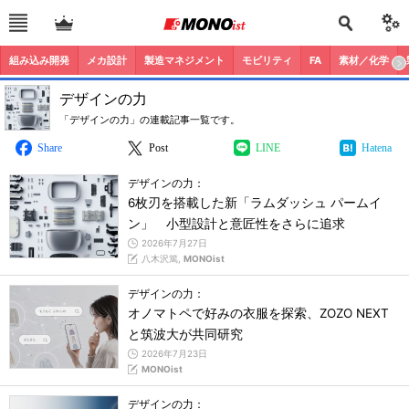
組み込み開発
メカ設計
製造マネジメント
モビリティ
FA
素材／化学
デザインの力
「デザインの力」の連載記事一覧です。
Share
Post
LINE
Hatena
デザインの力：
6枚刃を搭載した新「ラムダッシュ パームイ
ン」 小型設計と意匠性をさらに追求
2026年7月27日
八木沢篤,
MONOist
デザインの力：
オノマトペで好みの衣服を探索、ZOZO NEXT
と筑波大が共同研究
2026年7月23日
MONOist
デザインの力：