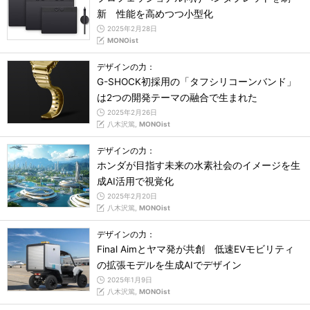
新 性能を高めつつ小型化
2025年2月28日
MONOist
デザインの力：
G-SHOCK初採用の「タフシリコーンバンド」
は2つの開発テーマの融合で生まれた
2025年2月26日
八木沢篤,
MONOist
デザインの力：
ホンダが目指す未来の水素社会のイメージを生
成AI活用で視覚化
2025年2月20日
八木沢篤,
MONOist
デザインの力：
Final Aimとヤマ発が共創 低速EVモビリティ
の拡張モデルを生成AIでデザイン
2025年1月9日
八木沢篤,
MONOist