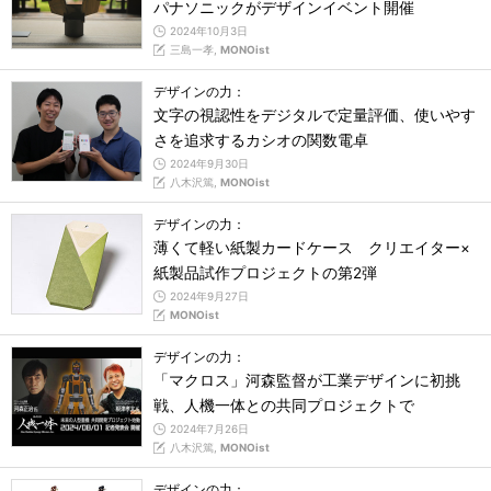
パナソニックがデザインイベント開催
2024年10月3日
三島一孝,
MONOist
デザインの力：
文字の視認性をデジタルで定量評価、使いやす
さを追求するカシオの関数電卓
2024年9月30日
八木沢篤,
MONOist
デザインの力：
薄くて軽い紙製カードケース クリエイター×
紙製品試作プロジェクトの第2弾
2024年9月27日
MONOist
デザインの力：
「マクロス」河森監督が工業デザインに初挑
戦、人機一体との共同プロジェクトで
2024年7月26日
八木沢篤,
MONOist
デザインの力：