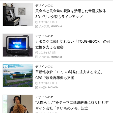
デザインの力：
黄金比と黄金角の規則を活用した音響拡散体、
3Dプリンタ製もラインアップ
2023年8月18日
八木沢篤,
MONOist
デザインの力：
カタログに載せ切れない「TOUGHBOOK」の頑
丈性を支える秘密
2023年8月9日
八木沢篤,
MONOist
デザインの力：
革新軽水炉「iBR」の開発に注力する東芝、
CPSで原発再稼働も支援
2023年7月12日
朴尚洙,
MONOist
デザインの力：
“人間らしさ”をテーマに課題解決に取り組むデ
ザイン会社「きいちのメモ」設立