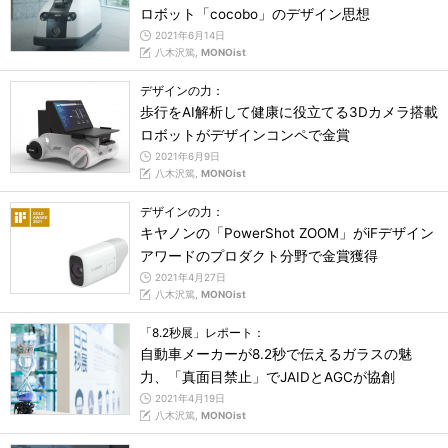
ロボット「cocobo」のデザイン思想
2021年6月14日
八木沢篤,
MONOist
デザインの力：
歩行をAI解析して健康に役立てる3Dカメラ搭載
ロボットがデザインコンペで金賞
2021年6月9日
八木沢篤,
MONOist
デザインの力：
キヤノンの「PowerShot ZOOM」がiFデザイン
アワードのプロダクト分野で金賞獲得
2021年4月27日
八木沢篤,
MONOist
「8.2秒展」レポート：
自動車メーカーが8.2秒で伝えるガラスの魅
力、「真面目禁止」でJAIDとAGCが協創
2021年4月19日
八木沢篤,
MONOist