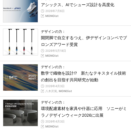
アシックス、AIでシューズ設計を高度化
2026年7月6日
MONOist
デザインの力：
開閉脚で自立するつえ、伊デザインコンペでブ
ロンズアワード受賞
2026年5月18日
MONOist
デザインの力：
数学で織物を設計!? 新たなテキスタイル技術
の創出を目指す共同研究が始動
2026年4月3日
八木沢篤,
MONOist
デザインの力：
環境配慮素材を家具や什器に応用 ソニーがミ
ラノデザインウィーク2026に出展
2026年4月3日
MONOist