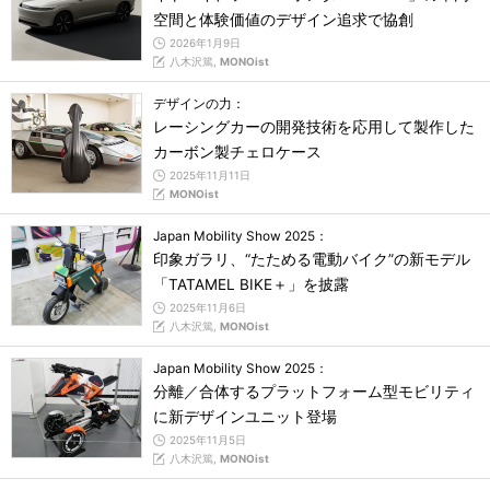
空間と体験価値のデザイン追求で協創
2026年1月9日
八木沢篤,
MONOist
デザインの力：
レーシングカーの開発技術を応用して製作した
カーボン製チェロケース
2025年11月11日
MONOist
Japan Mobility Show 2025：
印象ガラリ、“たためる電動バイク”の新モデル
「TATAMEL BIKE＋」を披露
2025年11月6日
八木沢篤,
MONOist
Japan Mobility Show 2025：
分離／合体するプラットフォーム型モビリティ
に新デザインユニット登場
2025年11月5日
八木沢篤,
MONOist