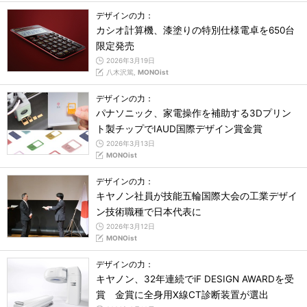
デザインの力：
カシオ計算機、漆塗りの特別仕様電卓を650台
限定発売
2026年3月19日
八木沢篤,
MONOist
デザインの力：
パナソニック、家電操作を補助する3Dプリン
ト製チップでIAUD国際デザイン賞金賞
2026年3月13日
MONOist
デザインの力：
キヤノン社員が技能五輪国際大会の工業デザイ
ン技術職種で日本代表に
2026年3月12日
MONOist
デザインの力：
キヤノン、32年連続でiF DESIGN AWARDを受
賞 金賞に全身用X線CT診断装置が選出