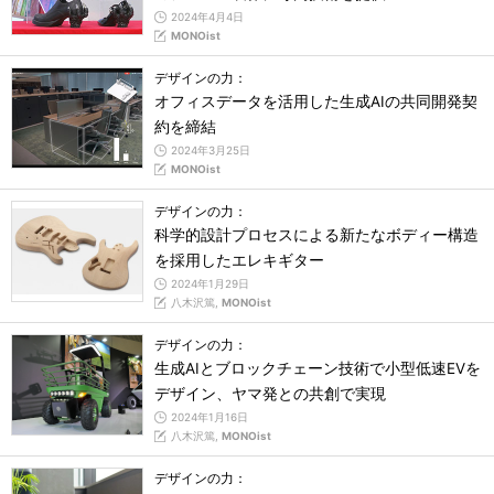
2024年4月4日
MONOist
デザインの力：
オフィスデータを活用した生成AIの共同開発契
約を締結
2024年3月25日
MONOist
デザインの力：
科学的設計プロセスによる新たなボディー構造
を採用したエレキギター
2024年1月29日
八木沢篤,
MONOist
デザインの力：
生成AIとブロックチェーン技術で小型低速EVを
デザイン、ヤマ発との共創で実現
2024年1月16日
八木沢篤,
MONOist
デザインの力：