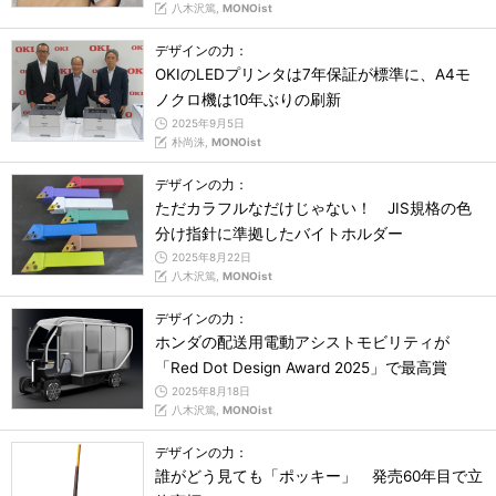
八木沢篤,
MONOist
デザインの力：
OKIのLEDプリンタは7年保証が標準に、A4モ
ノクロ機は10年ぶりの刷新
2025年9月5日
朴尚洙,
MONOist
デザインの力：
ただカラフルなだけじゃない！ JIS規格の色
分け指針に準拠したバイトホルダー
2025年8月22日
八木沢篤,
MONOist
デザインの力：
ホンダの配送用電動アシストモビリティが
「Red Dot Design Award 2025」で最高賞
2025年8月18日
八木沢篤,
MONOist
デザインの力：
誰がどう見ても「ポッキー」 発売60年目で立