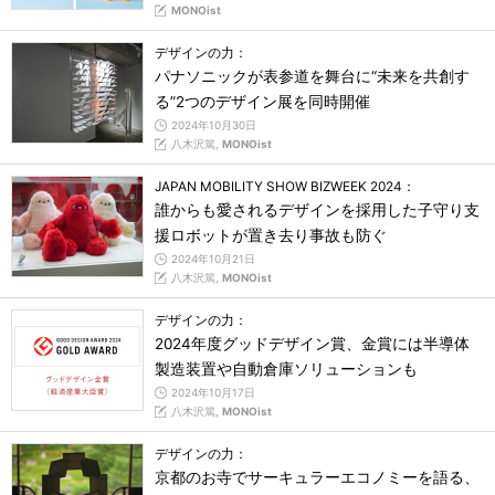
MONOist
デザインの力：
パナソニックが表参道を舞台に“未来を共創す
る”2つのデザイン展を同時開催
2024年10月30日
八木沢篤,
MONOist
JAPAN MOBILITY SHOW BIZWEEK 2024：
誰からも愛されるデザインを採用した子守り支
援ロボットが置き去り事故も防ぐ
2024年10月21日
八木沢篤,
MONOist
デザインの力：
2024年度グッドデザイン賞、金賞には半導体
製造装置や自動倉庫ソリューションも
2024年10月17日
八木沢篤,
MONOist
デザインの力：
京都のお寺でサーキュラーエコノミーを語る、