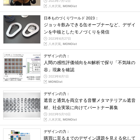
2023年7月12日
八木沢篤,
MONOist
日本ものづくりワールド 2023：
ジョッキ飲みできる缶オープナーなど、デザイ
ンを中核としたモノづくりを発信
2023年6月27日
八木沢篤,
MONOist
デザインの力：
人間の感性評価傾向をAI解析で探り「不気味の
谷」現象を確認
2023年6月1日
MONOist
デザインの力：
遮音と通気を両立する音響メタマテリアル遮音
材、社会実装に向けてパートナー募集
2023年5月10日
八木沢篤,
MONOist
デザインの力：
購買に至るまでのデザイン課題を見える化して