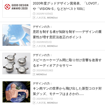
2020年度グッドデザイン賞発表、「LOVOT」
や「VISION-S」などがベスト100に
2020年10月6日
八木沢篤,
MONOist
デザインの力：
意匠を制する者が知財を制す――デザインの重
要性が増す意匠法改正のポイント
2020年9月2日
八木沢篤,
MONOist
デザインの力：
スピーカーケーブル間に取り付け音響を改善す
るオーディオアクセサリー
2020年8月28日
MONOist
デザインの力：
キン肉マンの世界から飛び出した新型コロナ対
策グッズ、モチーフはまさかの……
2020年8月17日
八木沢篤,
MONOist