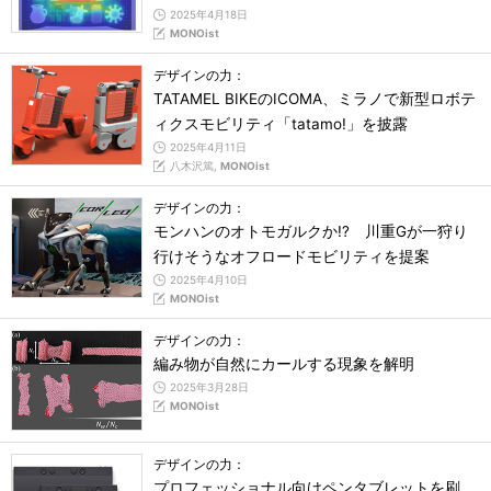
2025年4月18日
MONOist
デザインの力：
TATAMEL BIKEのICOMA、ミラノで新型ロボテ
ィクスモビリティ「tatamo!」を披露
2025年4月11日
八木沢篤,
MONOist
デザインの力：
モンハンのオトモガルクか!? 川重Gが一狩り
行けそうなオフロードモビリティを提案
2025年4月10日
MONOist
デザインの力：
編み物が自然にカールする現象を解明
2025年3月28日
MONOist
デザインの力：
プロフェッショナル向けペンタブレットを刷