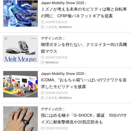
Japan Mobility Show 2025：
ミズノが考える未来のモビリティは靴と自転車
の間に CFRP板バネフットギアを提案
2025年10月31日
八木沢篤,
MONOist
デザインの力：
物理ボタンを持たない、クリエイター向け高機
能マウス
2025年10月31日
MONOist
Japan Mobility Show 2025：
ICOMA、“おもちゃ箱”いっぱいのワクワクを追
求したモビリティを披露
2025年10月27日
八木沢篤,
MONOist
デザインの力：
指にはめる極小「G-SHOCK」爆誕 10分の1サ
イズに耐衝撃構造や20気圧防水も
2025年10月22日