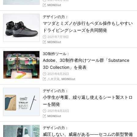
MONOist
デザインの力：
マツダとミズノが歩行もペダル操作もしやすい
ドライビングシューズを共同開発
2021年7月19日
MONOist
3D制作ツール：
Adobe、3D制作者向けツール群「Substance
3D Collection」を発表
2021年6月25日
八木沢篤,
MONOist
デザインの力：
小学生が考案、繰り返し使えるシート製ストロ
ーを開発
2021年6月22日
MONOist
デザインの力：
威圧しない、威厳がある――セコムの新型警備