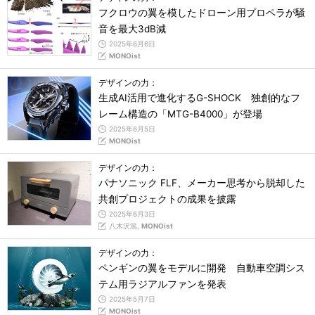
フクロウの翼を模したドローン用プロペラが騒
音を最大3dB減
2025年6月6日
MONOist
デザインの力：
生成AI活用で進化するG-SHOCK 独創的なフ
レーム構造の「MTG-B4000」が登場
2025年6月5日
MONOist
デザインの力：
パナソニック FLF、メーカー思考から脱却した
共創プロジェクトの成果を披露
2025年6月3日
八木沢篤,
MONOist
デザインの力：
ペンギンの翼をモデルに開発 自動車空調シス
テム用ラジアルファンを発表
2025年5月7日
MONOist