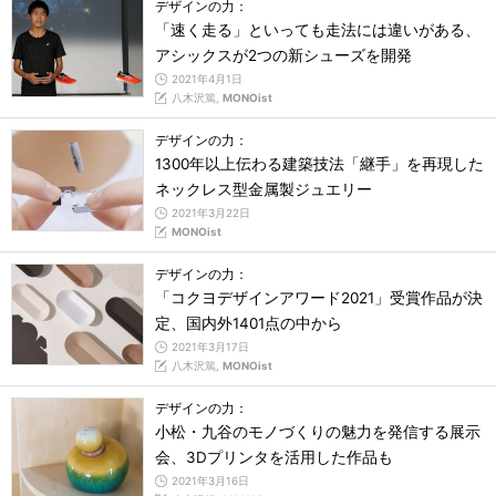
デザインの力：
「速く走る」といっても走法には違いがある、
アシックスが2つの新シューズを開発
2021年4月1日
八木沢篤,
MONOist
デザインの力：
1300年以上伝わる建築技法「継手」を再現した
ネックレス型金属製ジュエリー
2021年3月22日
MONOist
デザインの力：
「コクヨデザインアワード2021」受賞作品が決
定、国内外1401点の中から
2021年3月17日
八木沢篤,
MONOist
デザインの力：
小松・九谷のモノづくりの魅力を発信する展示
会、3Dプリンタを活用した作品も
2021年3月16日