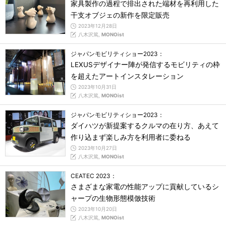
家具製作の過程で排出された端材を再利用した
干支オブジェの新作を限定販売
2023年12月28日
八木沢篤,
MONOist
ジャパンモビリティショー2023：
LEXUSデザイナー陣が発信するモビリティの枠
を超えたアートインスタレーション
2023年10月31日
八木沢篤,
MONOist
ジャパンモビリティショー2023：
ダイハツが新提案するクルマの在り方、あえて
作り込まず楽しみ方を利用者に委ねる
2023年10月27日
八木沢篤,
MONOist
CEATEC 2023：
さまざまな家電の性能アップに貢献しているシ
ャープの生物形態模倣技術
2023年10月20日
八木沢篤,
MONOist