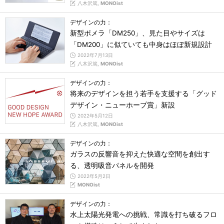
八木沢篤,
MONOist
デザインの力：
新型ポメラ「DM250」、見た目やサイズは
「DM200」に似ていても中身はほぼ新規設計
2022年7月13日
八木沢篤,
MONOist
デザインの力：
将来のデザインを担う若手を支援する「グッド
デザイン・ニューホープ賞」新設
2022年5月12日
八木沢篤,
MONOist
デザインの力：
ガラスの反響音を抑えた快適な空間を創出す
る、透明吸音パネルを開発
2022年5月2日
MONOist
デザインの力：
水上太陽光発電への挑戦、常識を打ち破るフロ