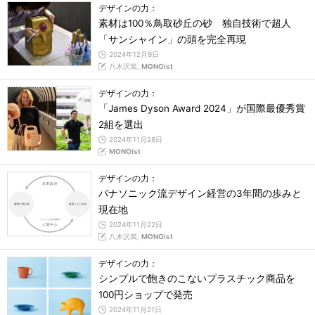
デザインの力：
素材は100％鳥取砂丘の砂 独自技術で超人
「サンシャイン」の頭を完全再現
2024年12月9日
八木沢篤,
MONOist
デザインの力：
「James Dyson Award 2024」が国際最優秀賞
2組を選出
2024年11月28日
MONOist
デザインの力：
パナソニック流デザイン経営の3年間の歩みと
現在地
2024年11月22日
八木沢篤,
MONOist
デザインの力：
シンプルで飽きのこないプラスチック商品を
100円ショップで発売
2024年11月21日