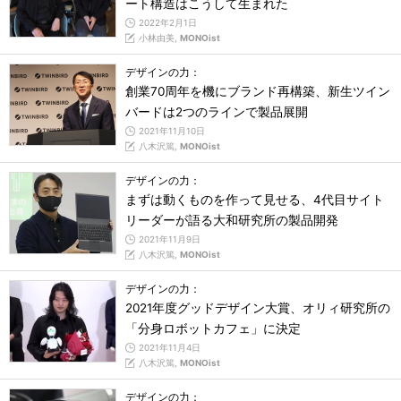
ート構造はこうして生まれた
2022年2月1日
小林由美,
MONOist
デザインの力：
創業70周年を機にブランド再構築、新生ツイン
バードは2つのラインで製品展開
2021年11月10日
八木沢篤,
MONOist
デザインの力：
まずは動くものを作って見せる、4代目サイト
リーダーが語る大和研究所の製品開発
2021年11月9日
八木沢篤,
MONOist
デザインの力：
2021年度グッドデザイン大賞、オリィ研究所の
「分身ロボットカフェ」に決定
2021年11月4日
八木沢篤,
MONOist
デザインの力：