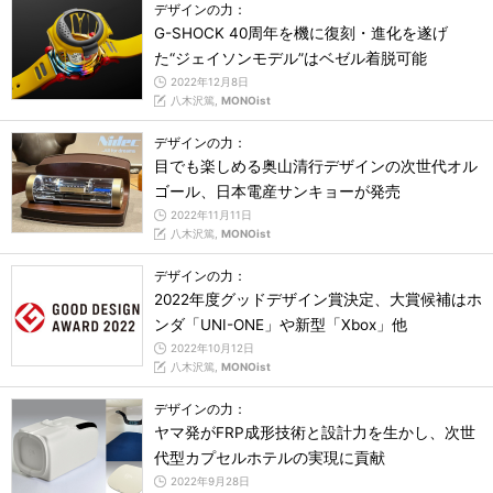
デザインの力：
G-SHOCK 40周年を機に復刻・進化を遂げ
た“ジェイソンモデル”はベゼル着脱可能
2022年12月8日
八木沢篤,
MONOist
デザインの力：
目でも楽しめる奥山清行デザインの次世代オル
ゴール、日本電産サンキョーが発売
2022年11月11日
八木沢篤,
MONOist
デザインの力：
2022年度グッドデザイン賞決定、大賞候補はホ
ンダ「UNI-ONE」や新型「Xbox」他
2022年10月12日
八木沢篤,
MONOist
デザインの力：
ヤマ発がFRP成形技術と設計力を生かし、次世
代型カプセルホテルの実現に貢献
2022年9月28日