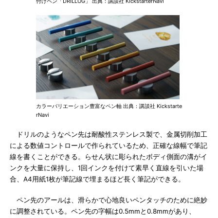
付けペン「DRILLOG」 出典：講談社 KickstarterNavi
カラーバリエーション豊富なペン軸 出典：講談社 Kickstarte
rNavi
ドリルのようなペン先は耐酸性ステンレス製で、金属切削加工
による数値コントロールで作られているため、正確な線幅で筆記
線を書くことができる。らせん状に彫られたボディ側面の溝がイ
ンクを大量に保持し、1回インクを付けて素早く直線を引いた場
合、A4用紙1枚が筆記線で埋まるほど長く筆記ができる。
ペン先のアールは、滑らかで心地良いペンタッチのために絶妙
に調整されている。ペン先の字幅は0.5mmと0.8mmがあり、