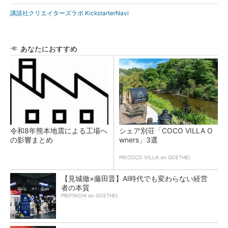
講談社クリエイターズラボ KickstarterNavi
あなたにおすすめ
令和8年熊本地震による工場へ
シェア別荘「COCO VILLA O
の影響まとめ
wners」3選
PR(COCO VILLA on GOETHE)
【見城徹×藤田晋】AI時代でも変わらない経営
者の本質
PR(FINCHI on GOETHE)