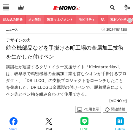
組み込み開発
メカ設計
製造マネジメント
モビリティ
FA
素材／化学
ニュース
2021年8月12日
デザインの力
航空機部品などを手掛ける町工場の金属加工技術
を生かした付けペン
講談社が運営するクリエイター支援サイト「KickstarterNavi」
は、岐阜県で精密機器の金属加工業を営むシオンが手掛けるプロ
ダクト、「DRILLOG」の支援プロジェクトをローンチしたこと
を発表した。DRILLOGは金属製の付けペンで、脱着構造により
ペン先とペン軸を組み合わせて使用できる。
[MONOist]
PC用表示
関連情報
Share
Post
LINE
Hatena