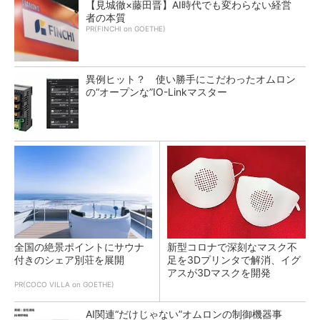
【見城徹×藤田晋】AI時代でも変わらない経営
者の本質
PR(FINCHI on GOETHE)
異例ヒット？ 使い勝手にこだわったオムロン
の“オープンな”IO-Linkマスター
全国の絶景ポイントにサウナ
新型コロナで深刻なマスク不
付きのシェア別荘を展開
足を3Dプリンタで解消、イグ
アスが3Dマスクを開発
PR(COCO VILLA on GOETHE)
AI関連“だけじゃない”オムロンの制御機器事