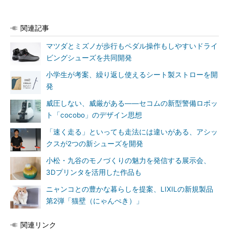
関連記事
マツダとミズノが歩行もペダル操作もしやすいドライ
ビングシューズを共同開発
小学生が考案、繰り返し使えるシート製ストローを開
発
威圧しない、威厳がある――セコムの新型警備ロボッ
ト「cocobo」のデザイン思想
「速く走る」といっても走法には違いがある、アシッ
クスが2つの新シューズを開発
小松・九谷のモノづくりの魅力を発信する展示会、
3Dプリンタを活用した作品も
ニャンコとの豊かな暮らしを提案、LIXILの新規製品
第2弾「猫壁（にゃんぺき）」
関連リンク