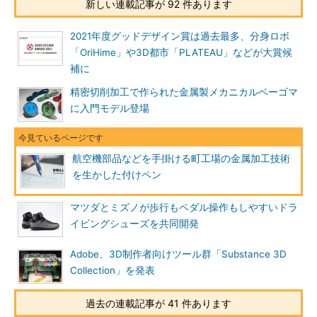
新しい連載記事が 92 件あります
2021年度グッドデザイン賞は過去最多、分身ロボ
「OriHime」や3D都市「PLATEAU」などが大賞候
補に
精密切削加工で作られた金属製メカニカルベーゴマ
に入門モデル登場
航空機部品などを手掛ける町工場の金属加工技術
を生かした付けペン
マツダとミズノが歩行もペダル操作もしやすいドラ
イビングシューズを共同開発
Adobe、3D制作者向けツール群「Substance 3D
Collection」を発表
過去の連載記事が 41 件あります