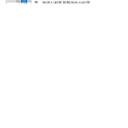
業、地道な顧客基盤強化が結実
【レベル14】生成AIを味方に、3D CADを使い
こなそう！
「取りあえずボルトで固定」は禁物 締結部設
計で押さえるべき基本
狭小な駐車場に、シャープが
SNSアカウントを着実に成