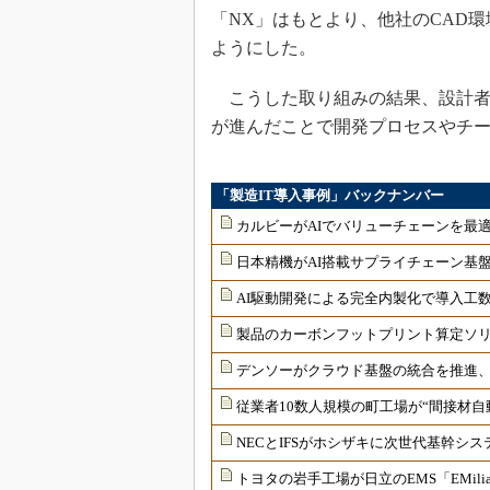
「NX」はもとより、他社のCAD環境
ようにした。
こうした取り組みの結果、設計者
が進んだことで開発プロセスやチ
「製造IT導入事例」バックナンバー
カルビーがAIでバリューチェーンを最
日本精機がAI搭載サプライチェーン基盤
AI駆動開発による完全内製化で導入工
製品のカーボンフットプリント算定ソリ
デンソーがクラウド基盤の統合を推進、
従業者10数人規模の町工場が“間接材
NECとIFSがホシザキに次世代基幹シ
トヨタの岩手工場が日立のEMS「EMil