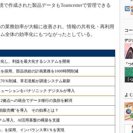
で作成された製品データもTeamcenterで管理できる
の業務効率が大幅に改善され、情報の共有化・再利用
コー
ーム全体の効率化にもつながったとしている。
デジ
適化し、利益を最大化するシステムを開発
「つ
を採用、部品供給の計画業務を1000時間削減
数70％削減、常石造船が調達システム刷新
ューションをパナソニック デジタルが導入
よく
2拠点への統合でデータ移行の負担を解消
自動販売機”を導入 その効果とは？
ステム導入、AI活用基盤の構築を支援
ia」を採用、インバランス率1％を実現