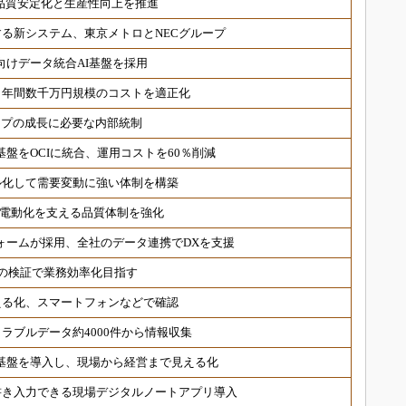
の品質安定化と生産性向上を推進
する新システム、東京メトロとNECグループ
向けデータ統合AI基盤を採用
、年間数千万円規模のコストを適正化
ップの成長に必要な内部統制
基盤をOCIに統合、運用コストを60％削減
ル化して需要変動に強い体制を構築
を採用、電動化を支える品質体制を強化
ォームが採用、全社のデータ連携でDXを支援
つの検証で業務効率化目指す
える化、スマートフォンなどで確認
ラブルデータ約4000件から情報収集
基盤を導入し、現場から経営まで見える化
書き入力できる現場デジタルノートアプリ導入