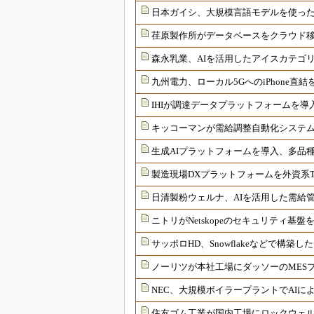
日本ガイシ、大規模言語モデルを使った
荏原製作所がデータベースをクラウド移
森永乳業、AIを活用したアイスカテゴ
九州電力、ローカル5GへのiPhone直
IHIが調達データプラットフォームを
キッコーマンが需給調整自動化システ
生成AIプラットフォームを導入、多品
製造現場DXプラットフォームを外資系T
日清製粉ウェルナ、AIを活用した需給
ニトリがNetskopeのセキュリティ
サッポロHD、Snowflakeなどで構
ノーリツが本社工場にダッソーのMES
NEC、大規模ボイラープラントでAI
住友ゴム工業が国内工場にロックウェル