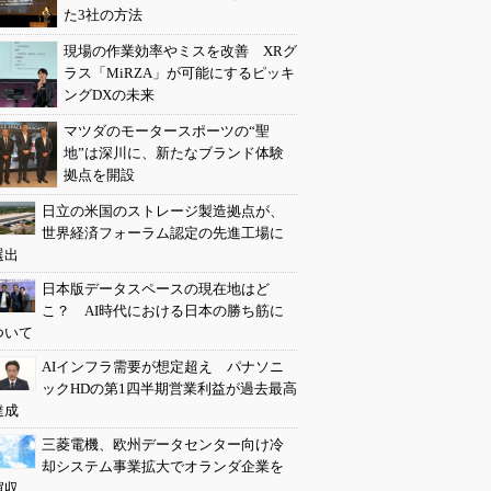
た3社の方法
現場の作業効率やミスを改善 XRグ
ラス「MiRZA」が可能にするピッキ
ングDXの未来
マツダのモータースポーツの“聖
地”は深川に、新たなブランド体験
拠点を開設
日立の米国のストレージ製造拠点が、
世界経済フォーラム認定の先進工場に
選出
日本版データスペースの現在地はど
こ？ AI時代における日本の勝ち筋に
ついて
AIインフラ需要が想定超え パナソニ
ックHDの第1四半期営業利益が過去最高
達成
三菱電機、欧州データセンター向け冷
却システム事業拡大でオランダ企業を
買収