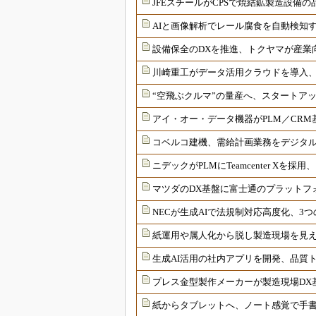
JFEスチールがCPSで焼結鉱製造設備
AIと画像解析でレール腐食を自動検知
設備保全のDXを推進、トクヤマが産業
川崎重工がデータ活用クラウドを導入
“空飛ぶクルマ”の量産へ、スタートア
アイ・オー・データ機器がPLM／CRM
コベルコ建機、需給計画業務をデジタ
ニデックがPLMにTeamcenter X
マツダのDX基盤に富士通のプラットフ
NECが生成AIで法規制対応高度化、3
紙運用や属人化から脱し製造現場を見
生成AI活用の社内アプリを開発、品質ト
プレス金型製作メーカーが製造現場DX
紙からタブレットへ、ノート感覚で手