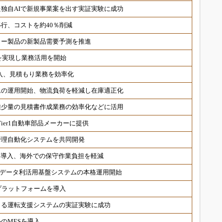
独自AIで新規事業案を出す実証実験に成功
行、コストを約40％削減
リー製品の新製品需要予測を推進
結を実現し業務活用を開始
導入、見積もり業務を効率化
ムの運用開始、物流負荷を軽減し在庫適正化
種少量の見積書作成業務の効率化などに活用
ier1自動車部品メーカーに提供
管理自動化システムを共同開発
基盤を導入、海外での保守作業負担を軽減
築したデータ利活用基盤システムの本格運用開始
プラットフォームを導入
による運転支援システムの実証実験に成功
のMESを導入