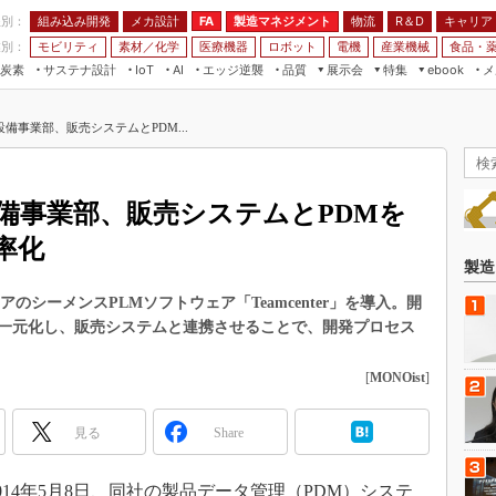
程別：
組み込み開発
メカ設計
製造マネジメント
物流
R＆D
キャリア
FA
業別：
モビリティ
素材／化学
医療機器
ロボット
電機
産業機械
食品・
炭素
サステナ設計
エッジ逆襲
品質
展示会
特集
メ
IoT
AI
ebook
伝承
組み込み開発
CEATEC
読者調査まとめ
編集後記
備事業部、販売システムとPDM...
JIMTOF
保全
メカ設計
つながるクルマ
組込み/エッジ コンピューティング
ス
 AI
製造マネジメント
5G
展＆IoT/5Gソリューション展
VR／AR
FA
備事業部、販売システムとPDMを
IIFES
モビリティ
フィールドサービス
率化
国際ロボット展
素材／化学
FPGA
製造
ジャパンモビリティショー
組み込み画像技術
アのシーメンスPLMソフトウェア「Teamcenter」を導入。開
TECHNO-FRONTIER
一元化し、販売システムと連携させることで、開発プロセス
組み込みモデリング
人テク展
Windows Embedded
[
MONOist
]
スマート工場EXPO
車載ソフト開発
EdgeTech+
見る
Share
ISO26262
日本ものづくりワールド
無償設計ツール
AUTOMOTIVE WORLD
14年5月8日、同社の製品データ管理（PDM）システ