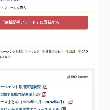
ットフォームを導入
を「連載記事アラート」に登録する
シーメンスPLMソフトウェア
|
開発プロセス
|
設計
|
CAD
|
T導入事例
エージェント活用実態調査
O」に関する動向記事まとめ
スまとめ（2025年11月～2026年4月）
込みにかかる製造業のニュースまとめ