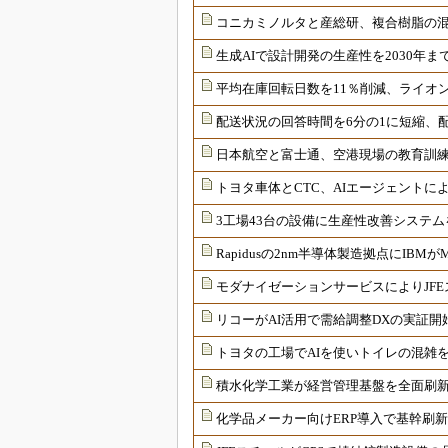
コニカミノルタと産総研、複合樹脂の混
生成AIで設計開発の生産性を2030年
平均在庫回転日数を11％削減、ライオン
配送状況の回答時間を6分の1に短縮、
日本航空と富士通、空港現場の教育訓
トヨタ車体とCTC、AIエージェント
3工場43台の設備に生産性改善システ
Rapidusの2nm半導体製造拠点にIB
モダナイゼーションサービスによりJF
リコーがAI活用で需給調整DXの実証開
トヨタの工場でAIを使いトイレの混雑
積水化学工業が経営管理基盤を全面刷
化学品メーカー向けERP導入で基幹刷