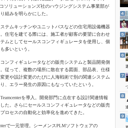
3Dプリンタ
産業オープンネット展
ック エコソリューションズ社のハウジングシステム事業部が
デジタルツインとCAE
取り組みを明らかにした。
S＆OP
ステムキッチンやユニットバスなどの住宅用設備機器
インダストリー4.0
る。住宅を建てる際には、施工者が顧客の要望に合わせ
イノベーション
ステムとしてセールスコンフィギュレータを使用し、個
製造業ビッグデータ
者も多いという。
メイドインジャパン
コンフィギュレータなどの販売システムと製品開発側
植物工場
た。従って、複数の場所に散在する図面、部品表、仕様
知財マネジメント
様変更や設計変更のたびに人海戦術で別の関連システム
海外生産
かり、エラー発生の原因にもなっていたという。
グローバル設計・開発
eamcenterを導入。開発部門に点在する設計関連情報
制御セキュリティ
築した。さらにセールスコンフィギュレータなどの販売
新型コロナへの対応
発プロセスの自動化と効率化を進めてきた。
enterで一元管理。シーメンスPLMソフトウェアの