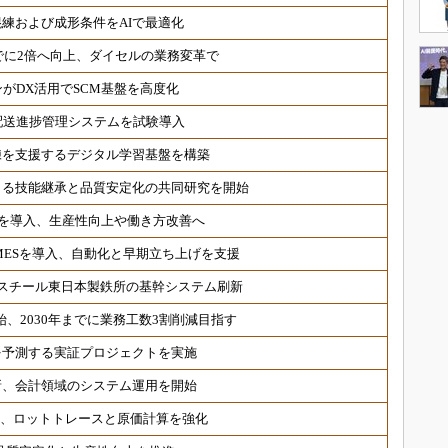
練および成形条件をAIで最適化
までに2倍へ向上、ダイセルの業務変革で
がDX活用でSCM基盤を高度化
配送進捗管理システムを試験導入
練を支援するデジタル学習基盤を構築
による技能継承と品質安定化の共同研究を開始
ムを導入、生産性向上や働き方改善へ
MがMESを導入、自動化と早期立ち上げを支援
Eスチール東日本製鉄所の基幹システム刷新
始、2030年までに業務工数3割削減目指す
を予測する実証プロジェクトを実施
新、会計領域のシステム運用を開始
新、ロットトレースと原価計算を強化