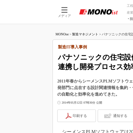
工
産
メディア
脱
つながる技術
AI×技術
MONOist
>
製造マネジメント
>
パナソニックの住宅設
つながる工場
AI×設備
つながるサービ
Physical
製造IT導入事例
パナソニックの住宅設
連携し開発プロセス効
2011年春からシーメンスPLMソフトウェ
発部門に点在する設計関連情報を集約・
の自動化と効率化を進めてきた。
2014年05月12日 07時30分 公開
印刷する
通知する
シーメンスPLMソフトウェアは20