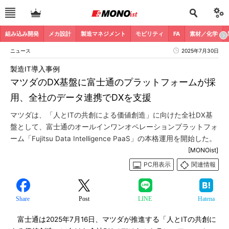
組み込み開発
メカ設計
製造マネジメント
モビリティ
FA
素材／化学
ニュース
2025年7月30日
製造IT導入事例
マツダのDX基盤に富士通のプラットフォームが採
用、全社のデータ連携でDXを支援
マツダは、「人とITの共創による価値創造」に向けた全社DX基
盤として、富士通のオールインワンオペレーションプラットフォ
ーム「Fujitsu Data Intelligence PaaS」の本格運用を開始した。
[MONOist]
PC用表示
関連情報
Share
Post
LINE
Hatena
富士通は2025年7月16日、マツダが推進する「人とITの共創に