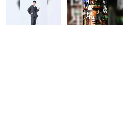
【西野亮廣】つくりたいもの
【西野亮廣】ビジネス書最新
を追求できる環境の作り方と
刊『北極星 僕たちはどう働
は
くか』
PR(FINCHI on GOETHE)
PR(FINCHI on GOETHE)
SNSアカウントを着実に成長。実はみんなココ
使ってます。
PR(Dreaw合同会社)
「取りあえずボルトで固定」は禁物 締結部設
計で押さえるべき基本
AI関連“だけじゃない”オムロンの制御機器事
業、地道な顧客基盤強化が結実