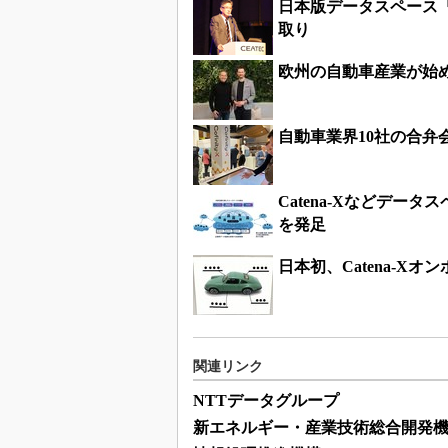
日本版データスペース
取り
欧州の自動車産業が始める
自動車業界10社の合弁会社「
Catena-Xなどデー
を発足
日本初、Catena-
関連リンク
NTTデータグループ
新エネルギー・産業技術総合開発