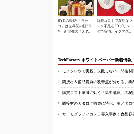
BYDの軽EV「ラッ
新型コロナで深刻なマ
コ」は世界初の軽SD
スク不足を3Dプリン
V、新開発の「X-PAC
タで解消、イグアスが
K」に電動システ...
3Dマスクを開発
TechFactory ホワイトペーパー新着情報
モノタロウで実践、失敗しない「間接材
間接材＆備品購買の改善点が分かる、業
購買コスト削減に効く「集中購買」の秘
間接材のカタログ購買に特化、モノタロ
サーモグラフィカメラ導入事例：食品容