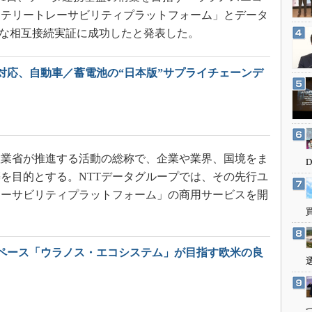
3Dプリンタ
産業オープンネット展
ッテリートレーサビリティプラットフォーム」とデータ
デジタルツインとCAE
技術的な相互接続実証に成功したと発表した。
S＆OP
インダストリー4.0
対応、自動車／蓄電池の“日本版”サプライチェーンデ
イノベーション
製造業ビッグデータ
メイドインジャパン
植物工場
業省が推進する活動の総称で、企業や業界、国境をま
を目的とする。NTTデータグループでは、その先行ユ
知財マネジメント
レーサビリティプラットフォーム」の商用サービスを開
海外生産
グローバル設計・開発
制御セキュリティ
ペース「ウラノス・エコシステム」が目指す欧米の良
新型コロナへの対応