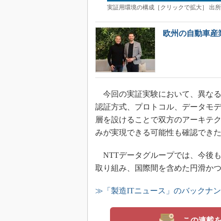
実証用環境の構成［クリックで拡大］ 出所
欧州の自動車産業
今回の実証実験において、異なる
認証方式、プロトコル、データモ
層を設けることで双方のアーキテ
みが実現できる可能性も確認でき
NTTデータグループでは、今後
取り組み、国際間を含めた円滑か
≫「製造ITニュース」のバックナ
この連載