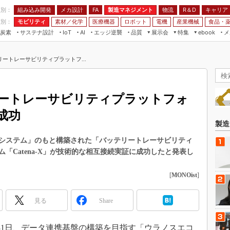
程別：
組み込み開発
メカ設計
製造マネジメント
物流
R＆D
キャリア
FA
業別：
モビリティ
素材／化学
医療機器
ロボット
電機
産業機械
食品・
炭素
サステナ設計
エッジ逆襲
品質
展示会
特集
メ
IoT
AI
ebook
伝承
組み込み開発
CEATEC
読者調査まとめ
編集後記
リートレーサビリティプラットフ...
JIMTOF
保全
メカ設計
つながるクルマ
組込み/エッジ コンピューティング
ス
 AI
製造マネジメント
5G
展＆IoT/5Gソリューション展
VR／AR
FA
リートレーサビリティプラットフォ
IIFES
モビリティ
フィールドサービス
続成功
国際ロボット展
素材／化学
FPGA
製造
ジャパンモビリティショー
組み込み画像技術
コシステム」のもと構築された「バッテリートレーサビリティ
TECHNO-FRONTIER
「Catena-X」が技術的な相互接続実証に成功したと発表し
組み込みモデリング
人テク展
Windows Embedded
[
MONOist
]
スマート工場EXPO
車載ソフト開発
EdgeTech+
見る
Share
ISO26262
日本ものづくりワールド
無償設計ツール
AUTOMOTIVE WORLD
月31日、データ連携基盤の構築を目指す「ウラノスエコ