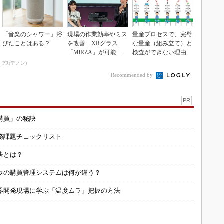
「音楽のシャワー」浴
現場の作業効率やミス
量産プロセスで、完璧
びたことはある？
を改善 XRグラス
な量産（組み立て）と
「MiRZA」が可能に
検査ができない理由
するピッキングDX
PR(デノン)
の...
Recommended by
PR
購買」の秘訣
務課題チェックリスト
訣とは？
ウの購買管理システムは何が違う？
器開発現場に学ぶ「温度ムラ」把握の方法