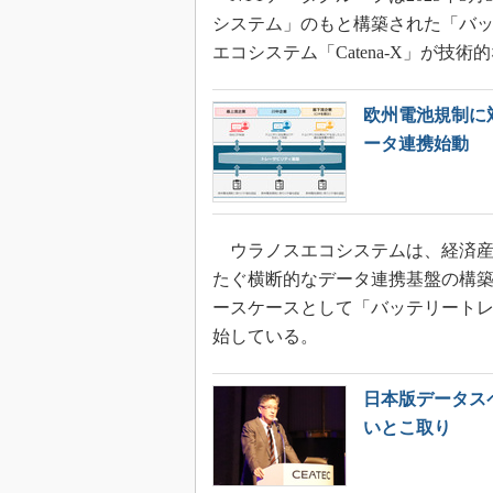
システム」のもと構築された「バ
エコシステム「Catena-X」が
欧州電池規制に
ータ連携始動
ウラノスエコシステムは、経済産
たぐ横断的なデータ連携基盤の構築
ースケースとして「バッテリート
始している。
日本版データス
いとこ取り