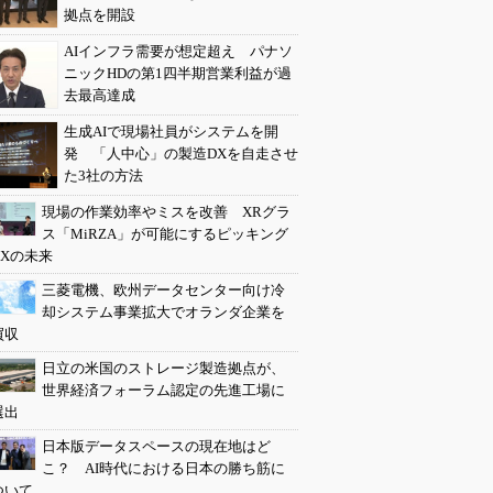
拠点を開設
AIインフラ需要が想定超え パナソ
ニックHDの第1四半期営業利益が過
去最高達成
生成AIで現場社員がシステムを開
発 「人中心」の製造DXを自走させ
た3社の方法
現場の作業効率やミスを改善 XRグラ
ス「MiRZA」が可能にするピッキング
DXの未来
三菱電機、欧州データセンター向け冷
却システム事業拡大でオランダ企業を
買収
日立の米国のストレージ製造拠点が、
世界経済フォーラム認定の先進工場に
選出
日本版データスペースの現在地はど
こ？ AI時代における日本の勝ち筋に
ついて