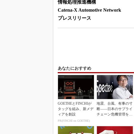
情報処理推進機構
Catena-X Automotive Network
プレスリリース
あなたにおすすめ
GOETHEとFINCHIが
地震、台風、有事の寸
タッグを組み、新メデ
断――日本のサプライ
ィアを創設
チェーン危機管理を変
えるとき
PR(FINCHI on GOETHE)