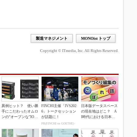
製造マネジメント
MONOist トップ
Copyright © ITmedia, Inc. All Rights Reserved.
異例ヒット？ 使い勝
FINCHI主催「IVS202
日本版データスペース
手にこだわったオムロ
6」トークセッション
の現在地はどこ？ A
ンの“オープンな”IO-L
が話題に！
I時代における日本の
inkマスター
勝ち筋について
PR(FINCHI on GOETHE)