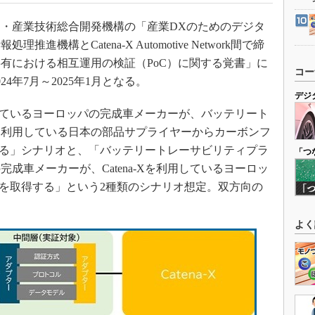
・産業技術総合開発機構の「産業DXのためのデジタ
機構とCatena-X Automotive Network間で締
有における相互運用の検証（PoC）に関する覚書」に
コー
4年7月～2025年1月となる。
デジ
用しているヨーロッパの完成車メーカーが、バッテリート
を利用している日本の部品サプライヤーからカーボンフ
する」シナリオと、「バッテリートレーサビリティプラ
「つ
成車メーカーが、Catena-Xを利用しているヨーロッ
報を取得する」という2種類のシナリオ想定。双方向の
よく