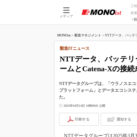
工
産
メディア
脱
つながる技術
AI×技術
MONOist
>
製造マネジメント
>
NTTデータ、バッテ
つながる工場
AI×設備
つながるサービ
Physical
製造ITニュース
NTTデータ、バッテ
ームとCatena-Xの接
NTTデータグループは、「ウラノスエ
プラットフォーム」とデータエコシステム
た。
2025年04月14日 16時00分 公開
印刷する
通知する
NTTデータグループは2025年3