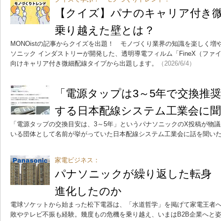
【クイズ】パナのキャリア付き
乗り越えた壁とは？
MONOistの記事からクイズを出題！ モノづくり業界の知識を楽しく
ソニック インダストリーが開発した、透明導電フィルム「FineX（フ
向けキャリア付き微細配線タイプから出題します。
（2026/6/4）
「電源タップは3～5年で交換推
する日本配線システム工業会に
「電源タップの交換目安は、3～5年」というパナソニックのX投稿が物
いる団体として名前が挙がっていた日本配線システム工業会に話を聞い
家電ビジネス：
パナソニックが繰り返した転身
進化したのか
電球ソケットから始まった松下電器は、「水道哲学」を掲げて家電王者
敗やテレビ不振も経験。幾度もの危機を乗り越え、いまはB2B企業へと