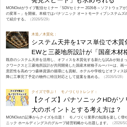
発見スピード」も求められる
MONOistがライブ配信セミナー「SDVセミナー 2026冬～ソフトウェ
の変革～」を開催。本稿ではパナソニック オートモーティブシステムズ
て紹介する。
（2026/5/29）
木造／木質化：
システム天井を1マス単位で木質
EWと三菱地所設計が「国産木材
既存のシステム天井を活用し、オフィスを木質化する新たな試みが始まっ
クワークスと三菱地所設計が共同開発した国産木材格子ルーバーは、画
意匠性を高めつつ森林資源の循環にも貢献。ホテルや学校などオフィス以外
降に工事完了予定の物件に特注対応として提案を進める。
（2026/5/28）
クイズで学ぶ！ モノづくりトレンド：
【クイズ】パナソニックHDがソ
大のポイントとする考え方は？
MONOistの記事からクイズを出題！ モノづくり業界の知識を楽しく
ニック ホールディングスのグループ経営戦略から出題します。
（2026/5