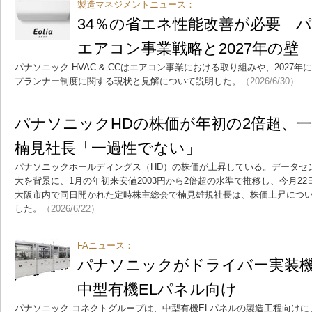
製造マネジメントニュース：
34％の省エネ性能改善が必要 
エアコン事業戦略と2027年の壁
パナソニック HVAC & CCはエアコン事業における取り組みや、2027
プランナー制度に関する現状と見解について説明した。
（2026/6/30）
パナソニックHDの株価が年初の2倍超、一
楠見社長「一過性でない」
パナソニックホールディングス（HD）の株価が上昇している。データセ
大を背景に、1月の年初来安値2003円から2倍超の水準で推移し、今月22
大阪市内で同日開かれた定時株主総会で楠見雄規社長は、株価上昇につ
した。
（2026/6/22）
FAニュース：
パナソニックがドライバー実装機
中型有機ELパネル向け
パナソニック コネクトグループは、中型有機ELパネルの製造工程向け