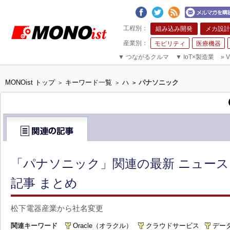
組み込み開発
メカ設計
モビリティ
医療機器
▼
つながるクルマ
▼
IoT×製造業
»
V
MONOist トップ
キーワード一覧
ハ
パナソニック
>
>
>
「パナソニック」関連の最新 ニュー
記事 まとめ
松下電器産業から社名変更
関連キーワード
Oracle（オラクル）
クラウドサービス
デー