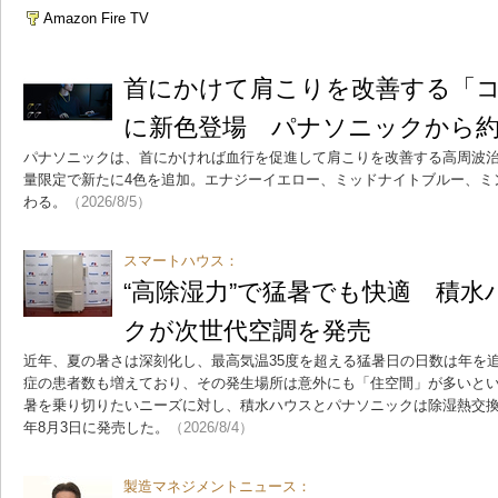
Amazon Fire TV
首にかけて肩こりを改善する「
に新色登場 パナソニックから約2
パナソニックは、首にかければ血行を促進して肩こりを改善する高周波
量限定で新たに4色を追加。エナジーイエロー、ミッドナイトブルー、ミ
わる。
（2026/8/5）
スマートハウス：
“高除湿力”で猛暑でも快適 積
クが次世代空調を発売
近年、夏の暑さは深刻化し、最高気温35度を超える猛暑日の日数は年を
症の患者数も増えており、その発生場所は意外にも「住空間」が多いと
暑を乗り切りたいニーズに対し、積水ハウスとパナソニックは除湿熱交換型
年8月3日に発売した。
（2026/8/4）
製造マネジメントニュース：