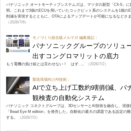
パナソニック オートモーティブシステムズは、マツダの新型「CX-5」に
明。これまで3個のECUを用いていたコックピット系のシステムを1個の
削減を実現するとともに、OTAによるアップデートが可能になるなどさ
（2026/7/8）
モノづくり総合版メルマガ 編集後記：
パナソニックグループのソリュ
出すコングロマリットの底力
もう電機の負け組とは言わせない！ はず…。
（2026/7/2）
製造現場向けAI技術：
AIで立ち上げ工数約9割削減、
観検査の自動化システム
パナソニック コネクトグループは、3DセンサーとAI技術を融合し、溶
「Bead Eye M edition」を発売した。自動化の最大の課題である設
する。
（2026/7/2）