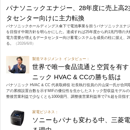
パナソニックエナジー、28年度に売上高2
タセンター向けに主力転換
パナソニックホールディングス傘下で電池事業を担うパナソニックエナジー
を目指す中期方針を明らかにした。達成すれば25年度から約1兆円増の大
電力需要が増えるデータセンター向け蓄電システムを成長の柱に据え、26～
る。
（2026/6/8）
製造マネジメント インタビュー：
世界で唯一食品流通と空質を有す
ニック HVAC & CCの勝ち筋は
パナソニック HVAC & CC 代表取締役 社長執行役員の片山栄一氏が
アの累積設置台数を示すMIFの優位性を生かしたストック型収益モデルの
整後営業利益で少なくとも1000億円、調整後営業利益率で7％超を目指
家電ビジネス：
ソニーもパナも変わる中、三菱電