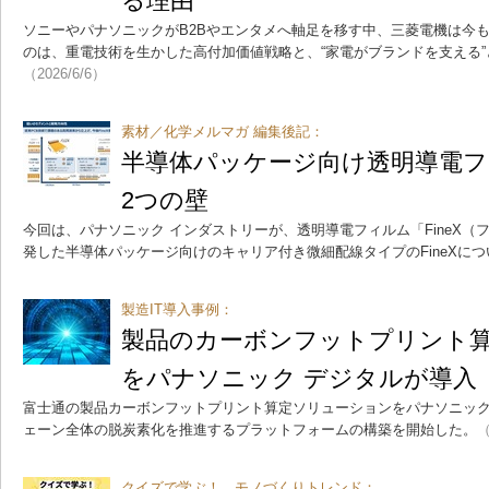
る理由
ソニーやパナソニックがB2Bやエンタメへ軸足を移す中、三菱電機は今
のは、重電技術を生かした高付加価値戦略と、“家電がブランドを支える
（2026/6/6）
素材／化学メルマガ 編集後記：
半導体パッケージ向け透明導電
2つの壁
今回は、パナソニック インダストリーが、透明導電フィルム「FineX
発した半導体パッケージ向けのキャリア付き微細配線タイプのFineXに
製造IT導入事例：
製品のカーボンフットプリント
をパナソニック デジタルが導入
富士通の製品カーボンフットプリント算定ソリューションをパナソニック
ェーン全体の脱炭素化を推進するプラットフォームの構築を開始した。
（
クイズで学ぶ！ モノづくりトレンド：