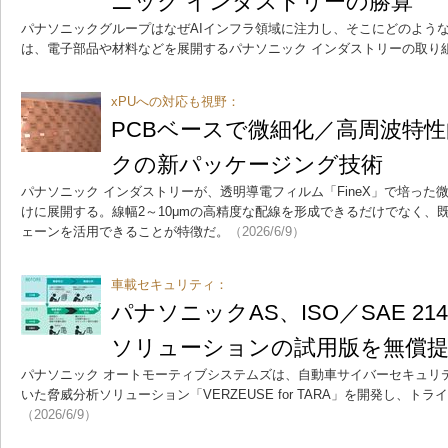
ニック インダストリーの勝算
パナソニックグループはなぜAIインフラ領域に注力し、そこにどのよう
は、電子部品や材料などを展開するパナソニック インダストリーの取り
xPUへの対応も視野：
PCBベースで微細化／高周波特
クの新パッケージング技術
パナソニック インダストリーが、透明導電フィルム「FineX」で培っ
けに展開する。線幅2～10μmの高精度な配線を形成できるだけでなく、
ェーンを活用できることが特徴だ。
（2026/6/9）
車載セキュリティ：
パナソニックAS、ISO／SAE 2
ソリューションの試用版を無償
パナソニック オートモーティブシステムズは、自動車サイバーセキュリティ規
いた脅威分析ソリューション「VERZEUSE for TARA」を開発し、
（2026/6/9）