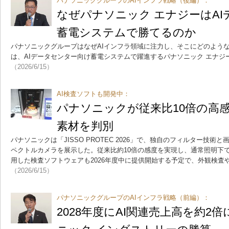
パナソニックグループのAIインフラ戦略（後編）：
なぜパナソニック エナジーはA
蓄電システムで勝てるのか
パナソニックグループはなぜAIインフラ領域に注力し、そこにどのよう
は、AIデータセンター向け蓄電システムで躍進するパナソニック エナジ
（2026/6/15）
AI検査ソフトも開発中：
パナソニックが従来比10倍の高
素材を判別
パナソニックは「JISSO PROTEC 2026」で、独自のフィルター技
ペクトルカメラを展示した。従来比約10倍の感度を実現し、通常照明下で
用した検査ソフトウェアも2026年度中に提供開始する予定で、外観検査
（2026/6/15）
パナソニックグループのAIインフラ戦略（前編）：
2028年度にAI関連売上高を約2