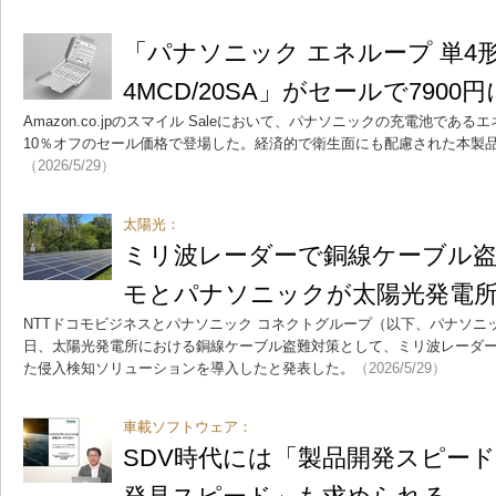
「パナソニック エネループ 単4形 
4MCD/20SA」がセールで7900円
Amazon.co.jpのスマイル Saleにおいて、パナソニックの充電池であ
10％オフのセール価格で登場した。経済的で衛生面にも配慮された本製
（2026/5/29）
太陽光：
ミリ波レーダーで銅線ケーブル盗
モとパナソニックが太陽光発電
NTTドコモビジネスとパナソニック コネクトグループ（以下、パナソニック
日、太陽光発電所における銅線ケーブル盗難対策として、ミリ波レーダ
た侵入検知ソリューションを導入したと発表した。
（2026/5/29）
車載ソフトウェア：
SDV時代には「製品開発スピー