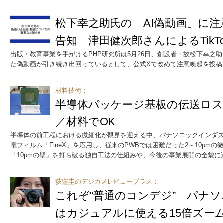
松下幸之助氏の「AI偽動画」に注
告知 津田健次郎さんによるTikT
出版・教育事業を手がけるPHP研究所は5月26日、創設者・故松下幸之助
た偽動画が引き続き出回っているとして、公式Xで改めて注意喚起を投稿
材料技術：
半導体パッケージ基板の伝送ロス
／材料でOK
半導体の前工程における微細化が限界を迎える中、パナソニックインダ
電フィルム「FineX」を応用し、従来のPWBでは困難だった2～10μm
「10μmの壁」を打ち破る独自工法の仕組みや、今後の事業展開の全貌に
荻窪圭のデジカメレビュープラス：
これぞ“普通のコンデジ” パナソニ
はカジュアルに使える15倍ズー