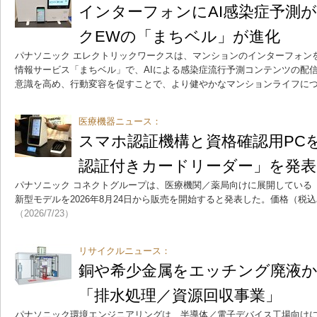
インターフォンにAI感染症予測
クEWの「まちベル」が進化
パナソニック エレクトリックワークスは、マンションのインターフォン
情報サービス「まちベル」で、AIによる感染症流行予測コンテンツの配
意識を高め、行動変容を促すことで、より健やかなマンションライフに
医療機器ニュース：
スマホ認証機構と資格確認用PC
認証付きカードリーダー」を発表
パナソニック コネクトグループは、医療機関／薬局向けに展開している
新型モデルを2026年8月24日から販売を開始すると発表した。価格（税込み
（2026/7/23）
リサイクルニュース：
銅や希少金属をエッチング廃液
「排水処理／資源回収事業」
パナソニック環境エンジニアリングは、半導体／電子デバイス工場向け