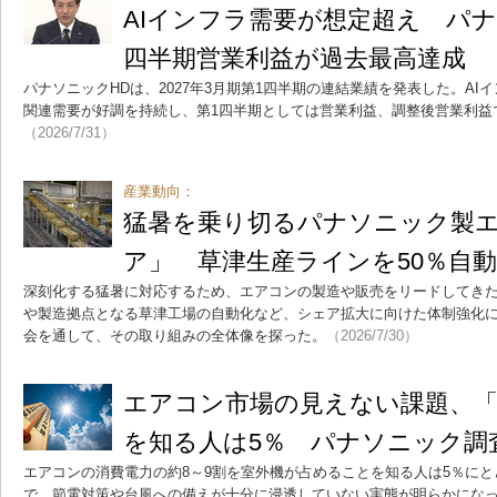
AIインフラ需要が想定超え パナ
四半期営業利益が過去最高達成
パナソニックHDは、2027年3月期第1四半期の連結業績を発表した。A
関連需要が好調を持続し、第1四半期としては営業利益、調整後営業利益
（2026/7/31）
産業動向：
猛暑を乗り切るパナソニック製
ア」 草津生産ラインを50％自
深刻化する猛暑に対応するため、エアコンの製造や販売をリードしてき
や製造拠点となる草津工場の自動化など、シェア拡大に向けた体制強化
会を通して、その取り組みの全体像を探った。
（2026/7/30）
エアコン市場の見えない課題、「
を知る人は5％ パナソニック調
エアコンの消費電力の約8～9割を室外機が占めることを知る人は5％に
で、節電対策や台風への備えが十分に浸透していない実態が明らかにな