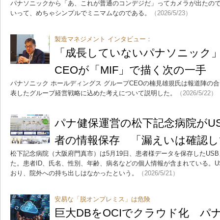
パナソニックから「あ、これが普通のコンデジだ」ってカメラが出たのである
いって、めちゃシンプルでミニマムなのである。
（2026/5/23）
製造マネジメント インタビュー：
「成長していないパナソニック
CEOが「MIF」で描く次の一手
パナソニック ホールディングス グループCEOの楠見雄規氏は報道陣の合同
表したグループ経営戦略に込めた考えについて説明した。
（2026/5/22）
パナ健保運営の松下記念病院がU
者の情報保存 「漏えいは確認し
松下記念病院（大阪府門真市）は5月19日、患者様データを保存したUS
た。患者ID、氏名、性別、年齢、病名などの個人情報が含まれている。U
おり、院外への持ち出しはなかったという。
（2026/5/21）
安易な「脱オンプレミス」は危険
巨大DBをOCIでクラウド化 パ