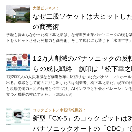
大阪ビジネス：
なぜ二股ソケットは大ヒットし
の商売術
学歴も資金もなかった松下幸之助は、なぜ世界企業パナソニックの礎を
トを大ヒットさせた発想力と商売術、そして現代にも通じる「水道哲学
1.2万人削減のパナソニックの反
らの成長戦略 旗印は「松下幸之
1万2000人の人員削減など構造改革に区切りをつけたパナソニックホー
出る。旗印として前面に押し出したのは創業者、松下幸之助だ。現在の
と現場労働力不足の解消と位置づけ、AIインフラと社会オペレーション
立つと成長の柱にすえた。
（2026/7/9）
コックピット／車載情報機器：
新型「CX-5」のコックピットは
パナソニックオートの「CDC」