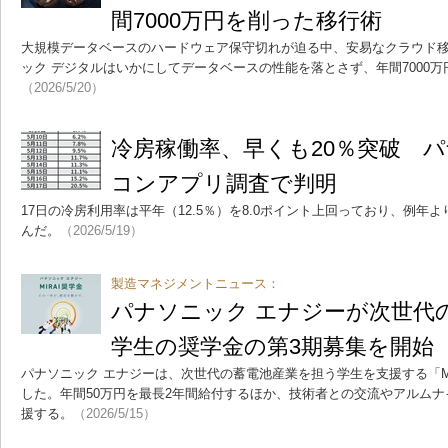
間7000万円を削った移行術
大規模データベースのハードウェア保守切れが迫る中、安易なクラウド
ック デジタルはいかにしてデータベースの性能を落とさず、年間7000
（2026/5/20）
冷房稼働率、早くも20％突破 
コンアプリ調査で判明
17日の冷房利用率は平年（12.5％）を8.0ポイント上回っており、例年
んだ。
（2026/5/19）
製造マネジメントニュース：
パナソニック エナジーが次世代
学生の奨学金の第3期募集を開始
パナソニック エナジーは、次世代の蓄電池産業を担う学生を支援する「MI
した。年間50万円を最長2年間給付するほか、技術者との交流やアルム
援する。
（2026/5/15）