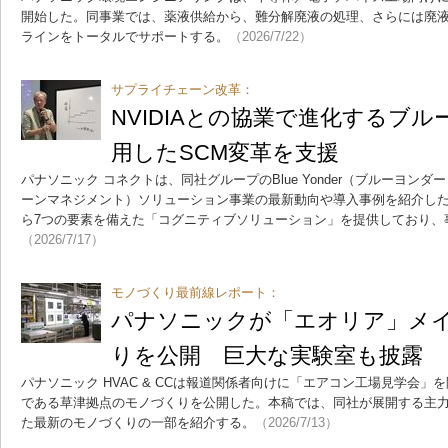
開始した。同事業では、薬液供給から、難分解廃液の処理、さらには廃
ラインをトータルでサポートする。
（2026/7/22）
サプライチェーン改革：
NVIDIAとの協業で進化するブル
用したSCM変革を支援
パナソニック コネクトは、同社グループのBlue Yonder（ブルーヨン
ーンマネジメント）ソリューション事業の最新動向や導入事例を紹介した。
ら7つの要素を備えた「コグニティブソリューション」を提供しており、
（2026/7/17）
モノづくり最前線レポート：
パナソニックが「エオリア」メ
りを公開 巨大な実験室も披露
パナソニック HVAC & CCは報道関係者向けに「エアコン工場見学会
である草津拠点のモノづくりを公開した。本稿では、同社が展開する主
た最新のモノづくりの一部を紹介する。
（2026/7/13）