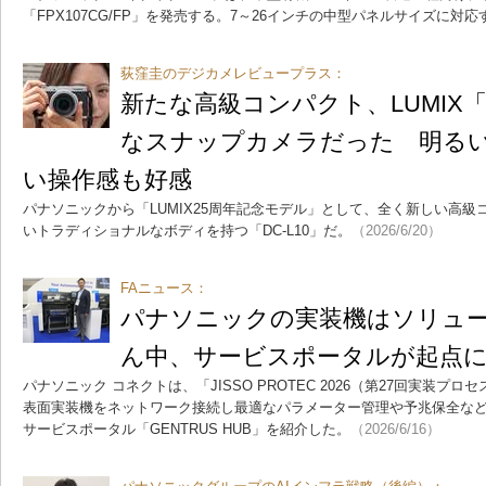
「FPX107CG/FP」を発売する。7～26インチの中型パネルサイズに対応
荻窪圭のデジカメレビュープラス：
新たな高級コンパクト、LUMIX「
なスナップカメラだった 明る
い操作感も好感
パナソニックから「LUMIX25周年記念モデル」として、全く新しい高
いトラディショナルなボディを持つ「DC-L10」だ。
（2026/6/20）
FAニュース：
パナソニックの実装機はソリュ
ん中、サービスポータルが起点
パナソニック コネクトは、「JISSO PROTEC 2026（第27回実装
表面実装機をネットワーク接続し最適なパラメーター管理や予兆保全な
サービスポータル「GENTRUS HUB」を紹介した。
（2026/6/16）