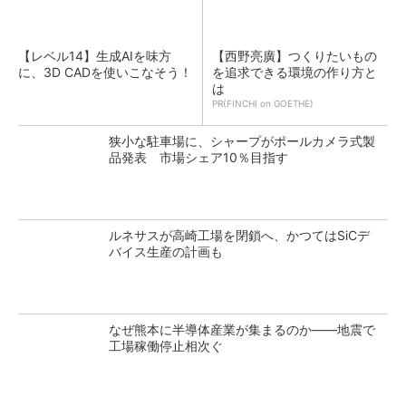
【レベル14】生成AIを味方
【西野亮廣】つくりたいもの
に、3D CADを使いこなそう！
を追求できる環境の作り方と
は
PR(FINCHI on GOETHE)
狭小な駐車場に、シャープがポールカメラ式製
品発表 市場シェア10％目指す
ルネサスが高崎工場を閉鎖へ、かつてはSiCデ
バイス生産の計画も
なぜ熊本に半導体産業が集まるのか――地震で
工場稼働停止相次ぐ