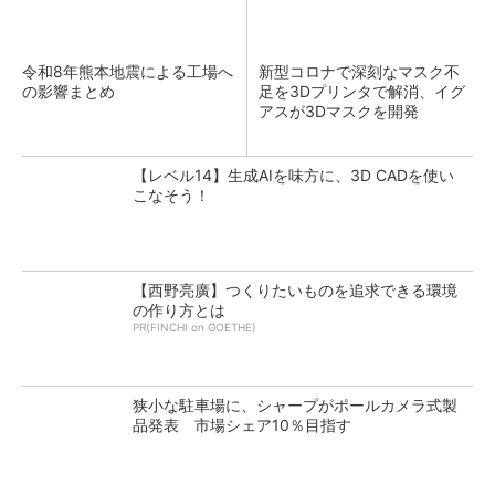
令和8年熊本地震による工場へ
新型コロナで深刻なマスク不
の影響まとめ
足を3Dプリンタで解消、イグ
アスが3Dマスクを開発
【レベル14】生成AIを味方に、3D CADを使い
こなそう！
【西野亮廣】つくりたいものを追求できる環境
の作り方とは
PR(FINCHI on GOETHE)
狭小な駐車場に、シャープがポールカメラ式製
品発表 市場シェア10％目指す