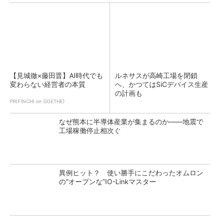
【見城徹×藤田晋】AI時代でも
ルネサスが高崎工場を閉鎖
変わらない経営者の本質
へ、かつてはSiCデバイス生産
の計画も
PR(FINCHI on GOETHE)
なぜ熊本に半導体産業が集まるのか――地震で
工場稼働停止相次ぐ
異例ヒット？ 使い勝手にこだわったオムロン
の“オープンな”IO-Linkマスター