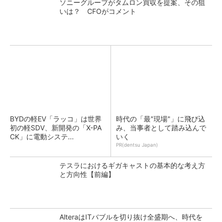
ソニーグループがタムロン買収を提案、その狙
いは？ CFOがコメント
BYDの軽EV「ラッコ」は世界
時代の「最"現場"」に飛び込
初の軽SDV、新開発の「X-PA
み、当事者として踏み込んで
CK」に電動システ...
いく
PR(dentsu Japan)
テスラにおけるギガキャストの基本的な考え方
と方向性【前編】
AlteraはITバブルを切り抜け全盛期へ、時代を