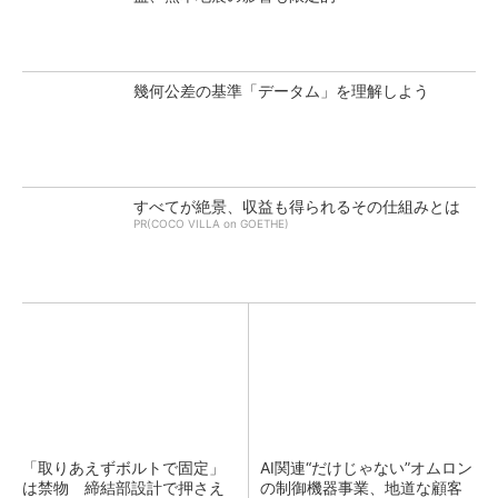
幾何公差の基準「データム」を理解しよう
すべてが絶景、収益も得られるその仕組みとは
PR(COCO VILLA on GOETHE)
「取りあえずボルトで固定」
AI関連“だけじゃない”オムロン
は禁物 締結部設計で押さえ
の制御機器事業、地道な顧客