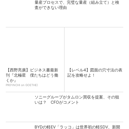
量産プロセスで、完璧な量産（組み立て）と検
査ができない理由
【西野亮廣】ビジネス書最新
【レベル4】図面の穴寸法の表
刊『北極星 僕たちはどう働
記を攻略せよ！
くか』
PR(FINCHI on GOETHE)
ソニーグループがタムロン買収を提案、その狙
いは？ CFOがコメント
BYDの軽EV「ラッコ」は世界初の軽SDV、新開