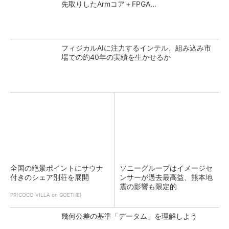
先取りしたArmコア＋FPGA...
フィジカルAIに注力するインテル、組み込み市
場での約40年の実績を生かせるか
全国の絶景ポイントにサウナ
ソニーグループはイメージセ
付きのシェア別荘を展開
ンサーが過去最高益、熊本地
震の影響も限定的
PR(COCO VILLA on GOETHE)
幾何公差の基準「データム」を理解しよう