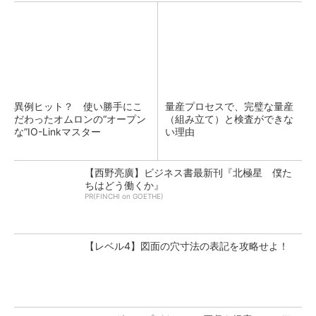
異例ヒット？ 使い勝手にこ
量産プロセスで、完璧な量産
だわったオムロンの“オープン
（組み立て）と検査ができな
な”IO-Linkマスター
い理由
【西野亮廣】ビジネス書最新刊『北極星 僕た
ちはどう働くか』
PR(FINCHI on GOETHE)
【レベル4】図面の穴寸法の表記を攻略せよ！