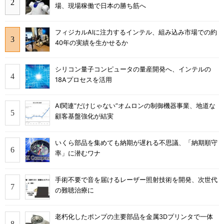
場、現場稼働で日本の勝ち筋へ
フィジカルAIに注力するインテル、組み込み市場での約
40年の実績を生かせるか
シリコン量子コンピュータの量産開発へ、インテルの
18Aプロセスを活用
AI関連“だけじゃない”オムロンの制御機器事業、地道な
顧客基盤強化が結実
いくら部品を集めても納期が遅れる不思議、「納期順守
率」に潜むワナ
手術不要で音を届けるレーザー照射技術を開発、次世代
の難聴治療に
老朽化したポンプの主要部品を金属3Dプリンタで一体