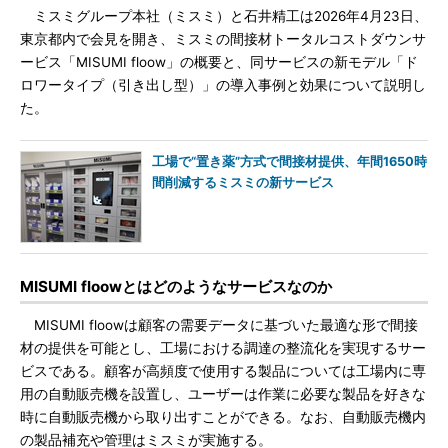
ミスミグループ本社（ミスミ）と石井精工は2026年4月23日、
東京都内で会見を開き、ミスミの間接材トータルコストダウンサ
ービス「MISUMI floow」の概要と、同サービスの新モデル「ド
ロワータイプ（引き出し型）」の導入事例と効果について説明し
た。
工場で“置き薬”方式で間接材提供、年間1650時
間削減するミスミの新サービス
MISUMI floowとはどのようなサービスなのか
MISUMI floowは顧客の需要データに基づいた最適な形で間接
材の提供を可能とし、工場における調達の整流化を実現するサー
ビスである。顧客が高頻度で使用する製品については工場内に専
用の自動販売機を設置し、ユーザーは作業に必要な製品を好きな
時に自動販売機から取り出すことができる。なお、自動販売機内
の製品補充や管理はミスミが実施する。