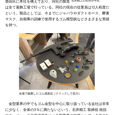
石井精工の石井洋平氏
墨田区に本社を構えており、同社の製造
は全て葛飾工場で行っている。同社の現在の従業員は12人程度だ
という。製品としては、今までにジャバラやダクトホース、酵素
マスク、自衛隊の訓練で使用するゴム模型銃などさまざまな実績
を持つ。
会場で披露したゴム成形品［クリックして拡大］
金型業界の中でもゴム金型を中心に取り扱っている会社は非常
に少なく、全体の3％に満たないという。石井精工 取締役 統括