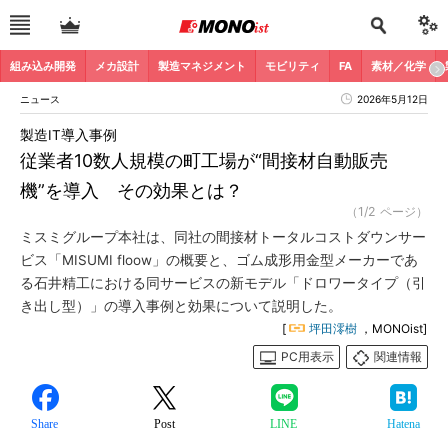
組み込み開発
メカ設計
製造マネジメント
モビリティ
FA
素材／化学
ニュース
2026年5月12日
製造IT導入事例
従業者10数人規模の町工場が“間接材自動販売
機”を導入 その効果とは？
（1/2 ページ）
ミスミグループ本社は、同社の間接材トータルコストダウンサー
ビス「MISUMI floow」の概要と、ゴム成形用金型メーカーであ
る石井精工における同サービスの新モデル「ドロワータイプ（引
き出し型）」の導入事例と効果について説明した。
[
坪田澪樹
，MONOist]
PC用表示
関連情報
Share
Post
LINE
Hatena