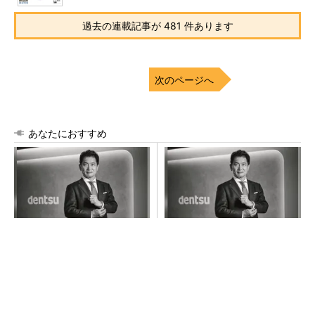
過去の連載記事が 481 件あります
次のページへ
あなたにおすすめ
全員がリーダーシップを発揮
チームが本音で意見を交わし
し、自分より優れた人財を育
合い、多様な人財が挑戦でき
成する
る組織へ
PR(dentsu Japan)
PR(dentsu Japan)
【見城徹×藤田晋】AI時代でも変わらない経営