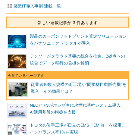
製造IT導入事例 連載一覧
新しい連載記事が 3 件あります
製品のカーボンフットプリント算定ソリューション
をパナソニック デジタルが導入
デンソーがクラウド基盤の統合を推進、2拠点への
統合でデータ移行の負担を解消
従業者10数人規模の町工場が“間接材自動販売機”を
導入 その効果とは？
NECとIFSがホシザキに次世代基幹システム導入、
AI活用基盤の構築を支援
トヨタの岩手工場が日立のEMS「EMilia」を採用、
インバランス率1％を実現