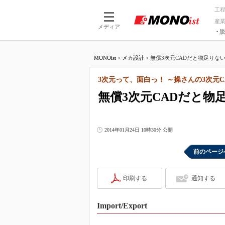
工
産
メディア
脱
つながる技術
AI×技術
MONOist
>
メカ設計
>
無償3次元CADだと物足りない人に
つながる工場
AI×設備
つながるサービ
Physical
3次元って、面白っ！ ～操さんの3次元C
無償3次元CADだと物足
2014年01月24日 10時30分 公開
前のページ
印刷する
通知する
Import/Export