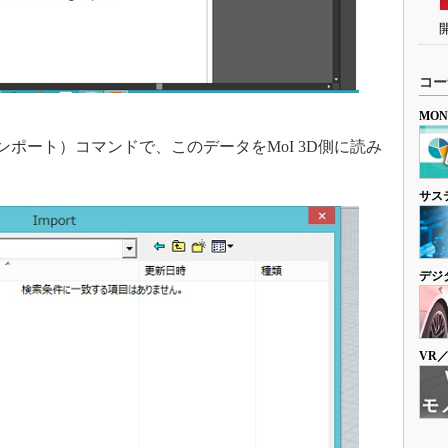
コー
MO
ル→インポート）コマンドで、このデータをMoI 3D側に読み
サス
デジ
VR