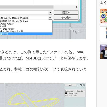
よく
できるのは、この例で示したaiファイルの他、3dm、
も選ばなければ、MoI 3Dは3dmでデータを保存します。
込まれ、弊社ロゴの輪郭がカーブで表現されていま