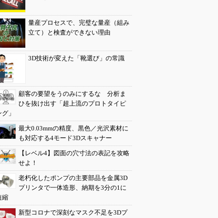
量産プロセスで、完璧な量産（組み
立て）と検査ができない理由
3D技術が変えた「靴選び」の常識
顧客の要望をうのみにするな 分析ま
ひを抜け出す「超上流のプロトタイピ
ング」
最大0.03mmの精度、黒色／光沢素材に
も対応する4モード3Dスキャナー
【レベル4】図面の穴寸法の表記を攻略
せよ！
老朽化したポンプの主要部品を金属3D
プリンタで一体造形、納期を3分の1に
短縮
新型コロナで深刻なマスク不足を3Dプ