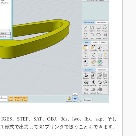
S、STEP、SAT、OBJ、3ds、lwo、fbx、skp、そし
TL形式で出力して3Dプリンタで扱うこともできます。