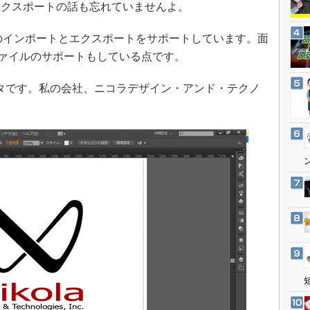
3Dプリンタ
クスポートの話も忘れていませんよ。
産業オープンネット展
デジタルツインとCAE
式のインポートとエクスポートをサポートしています。面
S＆OP
tor」のファイルのサポートもしている点です。
インダストリー4.0
のaiデータです。私の会社、ニコラデザイン・アンド・テクノ
イノベーション
製造業ビッグデータ
メイドインジャパン
植物工場
知財マネジメント
海外生産
グローバル設計・開発
制御セキュリティ
新型コロナへの対応