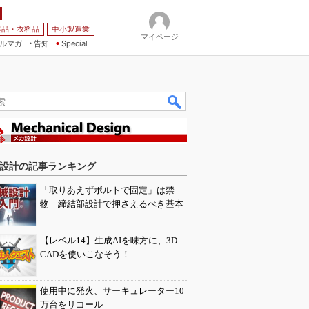
薬品・衣料品
中小製造業
マイページ
ルマガ
告知
Special
設計の記事ランキング
「取りあえずボルトで固定」は禁
物 締結部設計で押さえるべき基本
【レベル14】生成AIを味方に、3D
CADを使いこなそう！
使用中に発火、サーキュレーター10
万台をリコール