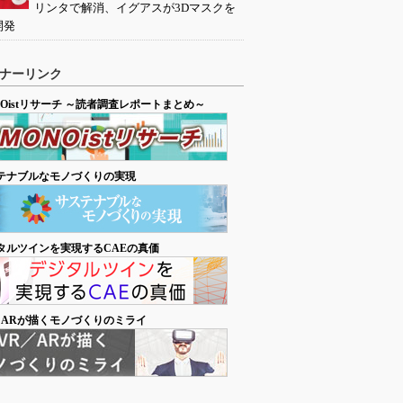
リンタで解消、イグアスが3Dマスクを
開発
ナーリンク
NOistリサーチ ～読者調査レポートまとめ～
テナブルなモノづくりの実現
タルツインを実現するCAEの真価
／ARが描くモノづくりのミライ