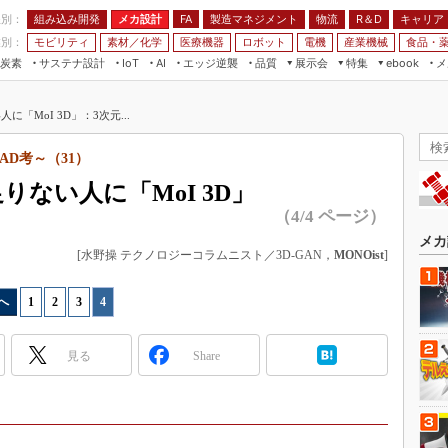
程別：
組み込み開発
メカ設計
製造マネジメント
物流
R＆D
キャリア
FA
業別：
モビリティ
素材／化学
医療機器
ロボット
電機
産業機械
食品・
炭素
サステナ設計
エッジ逆襲
品質
展示会
特集
メ
IoT
AI
ebook
伝承
組み込み開発
CEATEC
読者調査まとめ
編集後記
「MoI 3D」：3次元...
JIMTOF
保全
メカ設計
つながるクルマ
組込み/エッジ コンピューティング
ス
 AI
製造マネジメント
5G
AD考～（31）
展＆IoT/5Gソリューション展
VR／AR
FA
りない人に「MoI 3D」
IIFES
モビリティ
フィールドサービス
（4/4 ページ）
国際ロボット展
素材／化学
FPGA
メカ
ジャパンモビリティショー
[水野操 テクノロジーコラムニスト／3D-GAN，
MONOist
]
組み込み画像技術
TECHNO-FRONTIER
組み込みモデリング
へ
1
|
2
|
3
|
4
人テク展
Windows Embedded
スマート工場EXPO
見る
Share
車載ソフト開発
EdgeTech+
ISO26262
日本ものづくりワールド
無償設計ツール
AUTOMOTIVE WORLD