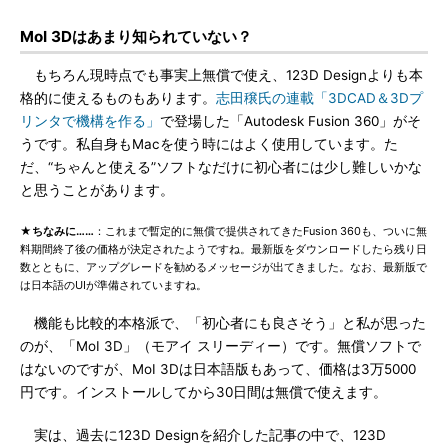
MoI 3Dはあまり知られていない？
もちろん現時点でも事実上無償で使え、123D Designよりも本
格的に使えるものもあります。
志田穣氏の連載「3DCAD＆3Dプ
リンタで機構を作る」
で登場した「Autodesk Fusion 360」がそ
うです。私自身もMacを使う時にはよく使用しています。た
だ、“ちゃんと使える”ソフトなだけに初心者には少し難しいかな
と思うことがあります。
★ちなみに……
：これまで暫定的に無償で提供されてきたFusion 360も、ついに無
料期間終了後の価格が決定されたようですね。最新版をダウンロードしたら残り日
数とともに、アップグレードを勧めるメッセージが出てきました。なお、最新版で
は日本語のUIが準備されていますね。
機能も比較的本格派で、「初心者にも良さそう」と私が思った
のが、「MoI 3D」（モアイ スリーディー）です。無償ソフトで
はないのですが、MoI 3Dは日本語版もあって、価格は3万5000
円です。インストールしてから30日間は無償で使えます。
実は、過去に123D Designを紹介した記事の中で、123D