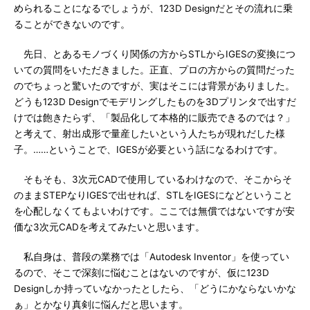
められることになるでしょうが、123D Designだとその流れに乗
ることができないのです。
先日、とあるモノづくり関係の方からSTLからIGESの変換につ
いての質問をいただきました。正直、プロの方からの質問だった
のでちょっと驚いたのですが、実はそこには背景がありました。
どうも123D Designでモデリングしたものを3Dプリンタで出すだ
けでは飽きたらず、「製品化して本格的に販売できるのでは？」
と考えて、射出成形で量産したいという人たちが現れだした様
子。……ということで、IGESが必要という話になるわけです。
そもそも、3次元CADで使用しているわけなので、そこからそ
のままSTEPなりIGESで出せれば、STLをIGESになどということ
を心配しなくてもよいわけです。ここでは無償ではないですが安
価な3次元CADを考えてみたいと思います。
私自身は、普段の業務では「Autodesk Inventor」を使ってい
るので、そこで深刻に悩むことはないのですが、仮に123D
Designしか持っていなかったとしたら、「どうにかならないかな
ぁ」とかなり真剣に悩んだと思います。