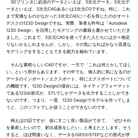
3Dプリンタに必須のデータといえば、3次元データ。3次元デ
ータといえば、3次元CADあるいは3次元CGですね。特に、これ
まで安価なものがなかった3次元CADに一石を投じたのがオート
デスクの123D Designですね。実際、筆者も昨年は「Autodesk
123D Design」を活用したモデリングの書籍も書かせていただき
ました。これまで、3次元CADを使ってきた人たちには少々物足
りないかもしれませんが、しかし、その気になればかなり高度な
モデリングをすることもできる能力を秘めています。
そんな素晴らしいCADですが、一方で「これは何とかしてほし
い」という部分もあります。その中でも、個人的に気になるのが
データのインポート／エクスポート、特にエクスポートについて
の機能です。123D Designの場合には、ネイティブフォーマット
である123dx形式か、STLでしかデータを出力することしかでき
ないのです。つまり、一度、123D Designでモデルを作ってしま
うと、このソフトでしか扱うことができないのです。
例えばの話ですが、仮にすごく良い製品ができて、「ぜひそれ
を量産したいので、射出成形をしたい」と考えたとします。そう
すると、ほぼ間違いなく、データをIGESやSTEPなどの形式が求