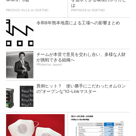
は
PR(COCO VILLA on GOETHE)
PR(FINCHI on GOETHE)
令和8年熊本地震による工場への影響まとめ
チームが本音で意見を交わし合い、多様な人財
が挑戦できる組織へ
PR(dentsu Japan)
異例ヒット？ 使い勝手にこだわったオムロン
の“オープンな”IO-Linkマスター