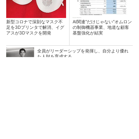
新型コロナで深刻なマスク不
AI関連“だけじゃない”オムロン
足を3Dプリンタで解消、イグ
の制御機器事業、地道な顧客
アスが3Dマスクを開発
基盤強化が結実
全員がリーダーシップを発揮し、自分より優れ
た人財を育成する
PR(dentsu Japan)
【レベル14】生成AIを味方に、3D CADを使い
こなそう！
「取りあえずボルトで固定」は禁物 締結部設
計で押さえるべき基本