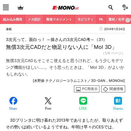
組み込み開発
メカ設計
製造マネジメント
モビリティ
FA
素材／化学
連載
2014年1月24日
3次元って、面白っ！ ～操さんの3次元CAD考～（31）
無償3次元CADだと物足りない人に「MoI 3D」
（1/4 ページ）
無償3次元CADもそこそこ使えると思うけれど、もう少しモデリ
ング機能がほしい……。そう思ったときは、「MoI 3D」がよいか
もしれない。
[水野操 テクノロジーコラムニスト／3D-GAN，MONOist]
PC用表示
関連情報
Share
Post
LINE
Hatena
3Dプリンタに明け暮れた2013年でありましたが、取りあえず
その勢いは続いているようですね。年明け早々のCESでは、