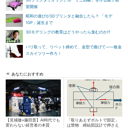
3Dプリンタでオリジナル「ミニ四駆」を作る親子教
室開催
昭和の遊びが3Dプリンタと融合したら？ 「モデ
1GP」誕生まで
3Dモデリングの教育はどうやったら進むのか!?
バリ取って、リベット締めて、金型で曲げて――板金
スカイツリー作ろ！
あなたにおすすめ
【見城徹×藤田晋】AI時代でも
「取りあえずボルトで固定」
変わらない経営者の本質
は禁物 締結部設計で押さえ