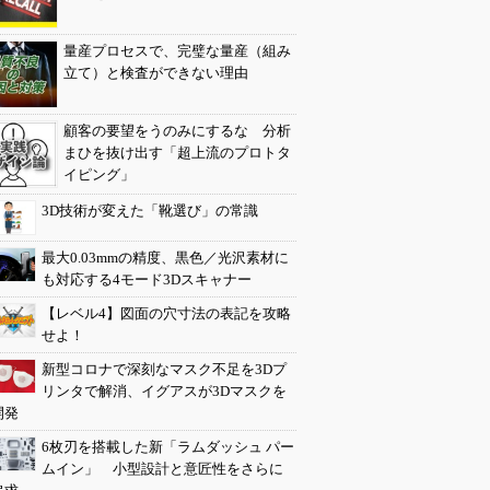
量産プロセスで、完璧な量産（組み
立て）と検査ができない理由
顧客の要望をうのみにするな 分析
まひを抜け出す「超上流のプロトタ
イピング」
3D技術が変えた「靴選び」の常識
最大0.03mmの精度、黒色／光沢素材に
も対応する4モード3Dスキャナー
【レベル4】図面の穴寸法の表記を攻略
せよ！
新型コロナで深刻なマスク不足を3Dプ
リンタで解消、イグアスが3Dマスクを
開発
6枚刃を搭載した新「ラムダッシュ パー
ムイン」 小型設計と意匠性をさらに