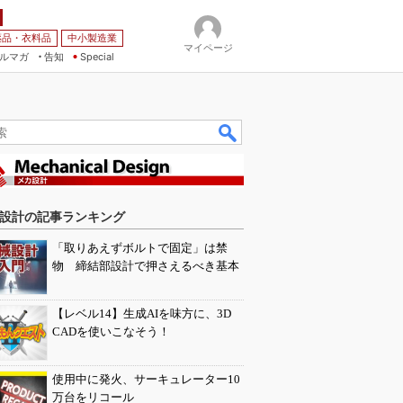
薬品・衣料品
中小製造業
マイページ
ルマガ
告知
Special
設計の記事ランキング
「取りあえずボルトで固定」は禁
物 締結部設計で押さえるべき基本
【レベル14】生成AIを味方に、3D
CADを使いこなそう！
使用中に発火、サーキュレーター10
万台をリコール