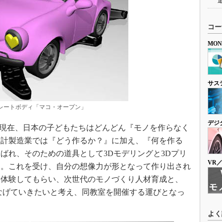
コー
MO
サス
レートボディ「マコ・オープン」
デジ
「現在、日本の子どもたちはどんどん『モノを作らなく
設計製造業では『どう作るか？』に加え、『何を作る
ばれ、そのための道具として3Dモデリングと3Dプリ
VR
る。これを受け、自分の想像力が形となって作り出され
に体験してもらい、次世代のモノづくり人材育成と、
なげていきたいと考え、同教室を開催する運びとなっ
よく