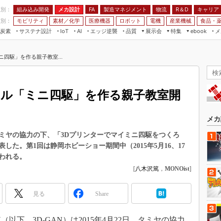
程別：
組み込み開発
メカ設計
製造マネジメント
物流
R＆D
キャリア
FA
業別：
モビリティ
素材／化学
医療機器
ロボット
電機
産業機械
食品・
炭素
サステナ設計
エッジ逆襲
品質
展示会
特集
メ
IoT
AI
ebook
伝承
組み込み開発
CEATEC
読者調査まとめ
編集後記
四駆」を作る親子教室...
JIMTOF
保全
メカ設計
つながるクルマ
組込み/エッジ コンピューティング
ス
 AI
製造マネジメント
5G
展＆IoT/5Gソリューション展
VR／AR
FA
ナル「ミニ四駆」を作る親子教室開
IIFES
モビリティ
フィールドサービス
国際ロボット展
素材／化学
FPGA
メカ
ジャパンモビリティショー
組み込み画像技術
、タミヤの協力の下、「3Dプリンターでマイミニ四駆をつくろ
TECHNO-FRONTIER
た。第1回は静岡ホビーショー期間中（2015年5月16、17
組み込みモデリング
人テク展
われる。
Windows Embedded
[
八木沢篤
，
MONOist
]
スマート工場EXPO
車載ソフト開発
EdgeTech+
見る
Share
ISO26262
日本ものづくりワールド
無償設計ツール
AUTOMOTIVE WORLD
以下、3D-GAN）は2015年4月22日、タミヤの協力