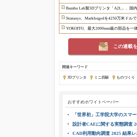
Bambu Lab製3Dプリンタ「A2L」、
Stratasys、Markforgedを4250万米ド
YOKOITO、最大2000mm級の部品を
この連載
関連キーワード
3Dプリンタ
|
ミニ四駆
|
ものづくり
おすすめホワイトペーパー
「世界初」工学院大学のスマー
設計者CAEに関する実態調査 2
CAD利用動向調査 2025 結果