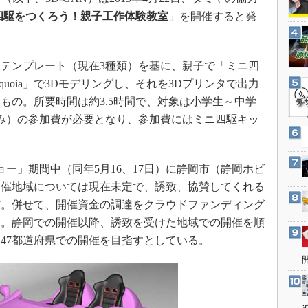
3Dプリンタ
産業オープンネット展
四駆をつくろう！親子工作体験教室
」を開催すると発
デジタルツインとCAE
S＆OP
テンプレート（現在3種類）を基に、親子で「ミニ四
インダストリー4.0
equoia」で3Dモデリングし、それを3Dプリンタで出力
イノベーション
もの。所要時間は約3.5時間で、対象は小学生～中学
製造業ビッグデータ
税込み）の参加費が必要となり、参加費にはミニ四駆キッ
メイドインジャパン
植物工場
ー」期間中（同年5月16、17日）に静岡市（静岡ホビ
知財マネジメント
開催地域については現在未定で、誘致、協賛してくれる
海外生産
だ。併せて、開催資金の調達をクラウドファンディング
グローバル設計・開発
う。静岡での開催以降、誘致を受けた地域での開催を順
制御セキュリティ
47都道府県での開催を目指すとしている。
新型コロナへの対応