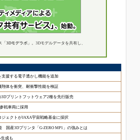
ス「
3Dモデラボ
」。3Dモデルデータを共有し、
!
を支援する電子透かし機能を追加
飛翔体を衝突、耐衝撃性能を検証
可の3Dプリントフットウェア2種を先行販売
の参戦車両に採用
ジェクトがJAXA宇宙戦略基金に採択
能 国産3Dプリンタ「G-ZERO MP1」の強みとは
ル生成も