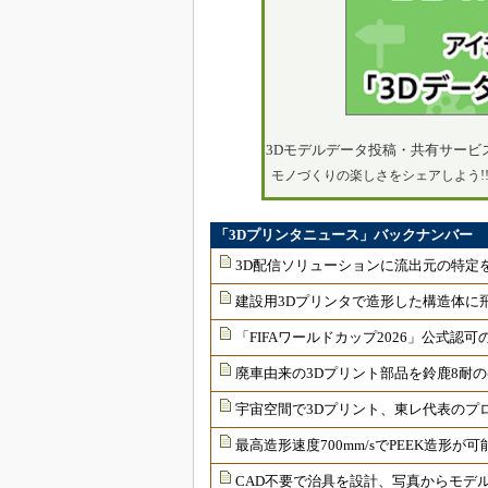
3Dモデルデータ投稿・共有サービ
モノづくりの楽しさをシェアしよう!
「3Dプリンタニュース」バックナンバー
3D配信ソリューションに流出元の特定
建設用3Dプリンタで造形した構造体に
「FIFAワールドカップ2026」公式認
廃車由来の3Dプリント部品を鈴鹿8耐
宇宙空間で3Dプリント、東レ代表のプロ
最高造形速度700mm/sでPEEK造形が可
CAD不要で治具を設計、写真からモデ