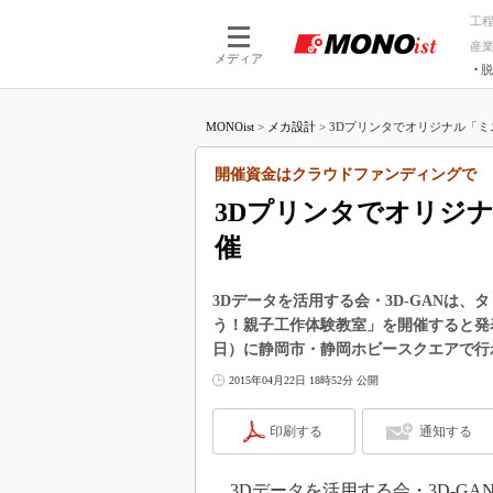
工
産
メディア
脱
つながる技術
AI×技術
MONOist
>
メカ設計
>
3Dプリンタでオリジナル「ミニ
つながる工場
AI×設備
つながるサービ
Physical
開催資金はクラウドファンディングで
3Dプリンタでオリジ
催
3Dデータを活用する会・3D-GANは
う！親子工作体験教室」を開催すると発表し
日）に静岡市・静岡ホビースクエアで行
2015年04月22日 18時52分 公開
印刷する
通知する
3Dデータを活用する会・3D-GAN（