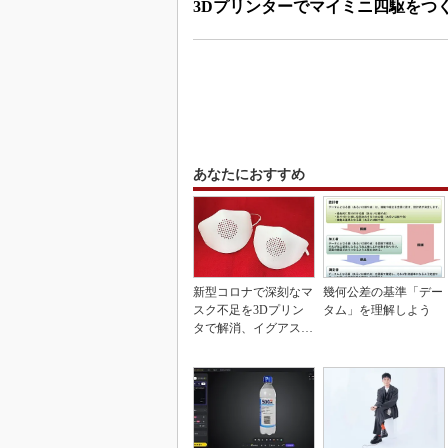
3Dプリンターでマイミニ四駆をつ
あなたにおすすめ
新型コロナで深刻なマ
幾何公差の基準「デー
スク不足を3Dプリン
タム」を理解しよう
タで解消、イグアスが
3Dマスクを開発