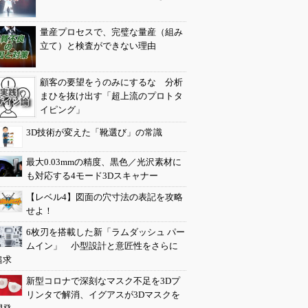
量産プロセスで、完璧な量産（組み
立て）と検査ができない理由
顧客の要望をうのみにするな 分析
まひを抜け出す「超上流のプロトタ
イピング」
3D技術が変えた「靴選び」の常識
最大0.03mmの精度、黒色／光沢素材に
も対応する4モード3Dスキャナー
【レベル4】図面の穴寸法の表記を攻略
せよ！
6枚刃を搭載した新「ラムダッシュ パー
ムイン」 小型設計と意匠性をさらに
追求
新型コロナで深刻なマスク不足を3Dプ
リンタで解消、イグアスが3Dマスクを