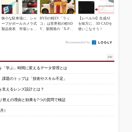
狭小な駐車場に、シャ
BYDの軽EV「ラッ
【レベル14】生成AI
ープがポールカメラ式
コ」は世界初の軽SD
を味方に、3D CADを
製品発表 市場シェア
V、新開発の「X-PAC
使いこなそう！
10％目指す
K」に電動システ...
Recommended by
PR
を「学ぶ」時間に変えるデータ管理とは
用 課題のトップは「技術やスキル不足」
を支えるレンズ設計とは？
り替えの理由と効果を7つの質問で検証
6月）