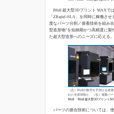
Bfull 超大型3Dプリント MAX
「ZRapid iSLA」を同時に稼
度なパーツ分割／接着技術を組み合
型造形物”を短納期かつ高精度に製
た超大型造形へのニーズに応える
（左）Bfullが販売を手掛ける産業用
れた生産体制と、（右）複数パー
Bfull 「Bfull 超大型3Dプリント
パーツの接合技術については、使