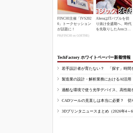
FINCHI主催「IVS202
AlteraはITバブルを切
6」トークセッション
り抜け全盛期へ、時代
が話題に！
を先取りしたArmコア
＋FPGA...
PR(FINCHI on GOETHE)
TechFactory ホワイトペーパー新着情報
若手設計者が育たない？ 「探す」時間
製造業の設計・解析業務におけるAI活
過酷な環境で使う光学デバイス、高性能
CADツールの見直しは本当に必要？ 切
3Dプリンタニュースまとめ（2026年4～