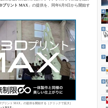
3Dプリンタ
産業オープンネット展
型3Dプリント MAX
」の提供を、同年6月9日から開始す
デジタルツインとCAE
S＆OP
インダストリー4.0
イノベーション
製造業ビッグデータ
メイドインジャパン
植物工場
知財マネジメント
海外生産
グローバル設計・開発
制御セキュリティ
新型コロナへの対応
超大型3Dプリント MAX」の提供を開始する［クリックで拡大］
プリントMAX」