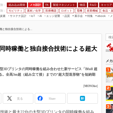
程別：
組み込み開発
メカ設計
製造マネジメント
物流
R＆D
キャリア
FA
業別：
モビリティ
素材／化学
医療機器
ロボット
電機
産業機械
食品・
炭素
サステナ設計
エッジ逆襲
品質
展示会
特集
メ
IoT
AI
ebook
伝承
組み込み開発
CEATEC
読者調査まとめ
編集後記
働と独自接合技術による...
JIMTOF
保全
メカ設計
つながるクルマ
組込み/エッジ コンピューティング
ス
 AI
製造マネジメント
5G
展＆IoT/5Gソリューション展
VR／AR
FA
タ同時稼働と独自接合技術による超大
IIFES
モビリティ
フィールドサービス
国際ロボット展
素材／化学
FPGA
メカ
ジャパンモビリティショー
組み込み画像技術
大型3Dプリンタの同時稼働を組み合わせた新サービス「Bfull 超
TECHNO-FRONTIER
する。全高3m超（組み立て後）までの“超大型造形物”を短納期
組み込みモデリング
人テク展
Windows Embedded
[
MONOist
]
スマート工場EXPO
車載ソフト開発
EdgeTech+
見る
Share
ISO26262
日本ものづくりワールド
無償設計ツール
AUTOMOTIVE WORLD
の接合技術と最大22台の大型3Dプリンタの同時稼働を組み