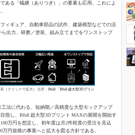
術である「蟻継（ありつぎ）」の要素も応用。これによ
る。
フィギュア、自動車部品の試作、建築模型などでの活
から出力、研磨／塗装、組み立てまでをワンストップ
Xの特長［クリックで拡大］ 出所：
Bfull 「Bfull 超大型3Dプリン
来工法に代わる、短納期／高精度な大型モックアップ
し、Bfull 超大型3Dプリント MAXの展開を開始す
100万円を想定し、初年度は月2件程度の受注を見込
00万円規模の事業へと拡大を図る方針である。