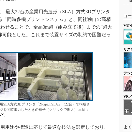
では、最大22台の産業用光造形（SLA）方式3Dプリンタ
コー
働させる「同時多機プリントシステム」と、同社独自の高精
MO
わせることで、全高3m超（組み立て後）までの“超大
作可能とした。これまで装置サイズの制約で困難だっ
。
サス
デジ
VR
SLA方式3Dプリンタ「ZRapid iSLA」（22台）で構成さ
ツを同時出力したときの様子［クリックで拡大］ 出所：
MAX」
用用途や構造に応じて最適な技法を選定しており、一
よく