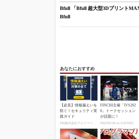
Bfull 「Bfull 超大型3DプリントM
Bfull
あなたにおすすめ
【必見】情報漏えいを
FINCHI主催「IVS202
防ぐ！セキュリティ実
6」トークセッション
践ガイド
が話題に！
PR(株式会社アルファーテクノ)
PR(FINCHI on GOETHE)