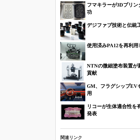
フマキラーが3Dプリ
功
デジファブ技術と伝統
使用済みPA12を再利
NTNの微細塗布装置
貢献
GM、フラグシップEVセ
用
リコーが生体適合性を
発表
関連リンク