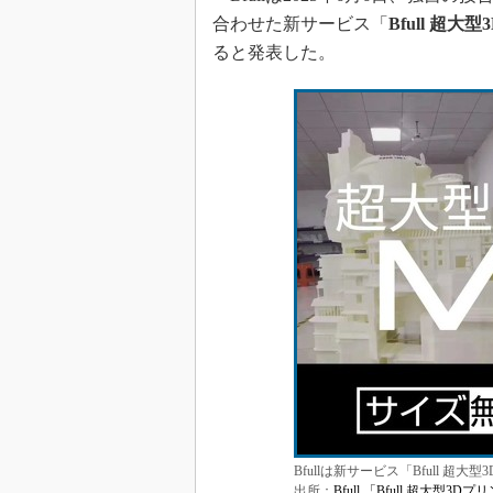
合わせた新サービス「
Bfull 超大
ると発表した。
Bfullは新サービス「Bfull 
出所：
Bfull 「Bfull 超大型3D