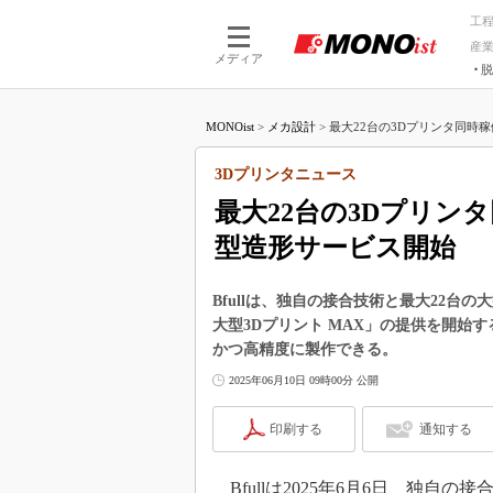
工
産
メディア
脱
つながる技術
AI×技術
MONOist
>
メカ設計
>
最大22台の3Dプリンタ同時稼
つながる工場
AI×設備
つながるサービ
Physical
3Dプリンタニュース
最大22台の3Dプリン
型造形サービス開始
Bfullは、独自の接合技術と最大22台の
大型3Dプリント MAX」の提供を開始
かつ高精度に製作できる。
2025年06月10日 09時00分 公開
印刷する
通知する
Bfullは2025年6月6日、独自