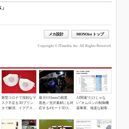
AX」
メカ設計
MONOist トップ
Copyright © ITmedia, Inc. All Rights Reserved.
新型コロナで深刻なマ
最大0.03mmの精度、
AI関連“だけじゃな
スク不足を3Dプリン
黒色／光沢素材にも対
い”オムロンの制御機
タで解消、イグアスが
応する4モード3Dスキ
器事業、地道な顧客基
3Dマスクを開発
ャナー
盤強化が結実