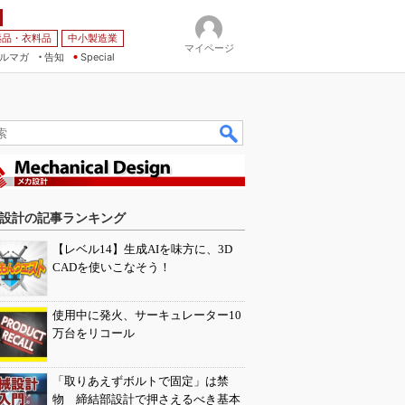
薬品・衣料品
中小製造業
マイページ
ルマガ
告知
Special
設計の記事ランキング
【レベル14】生成AIを味方に、3D
CADを使いこなそう！
使用中に発火、サーキュレーター10
万台をリコール
「取りあえずボルトで固定」は禁
物 締結部設計で押さえるべき基本