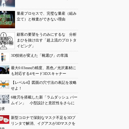
量産プロセスで、完璧な量産（組み
立て）と検査ができない理由
顧客の要望をうのみにするな 分析
まひを抜け出す「超上流のプロトタ
イピング」
3D技術が変えた「靴選び」の常識
最大0.03mmの精度、黒色／光沢素材に
も対応する4モード3Dスキャナー
【レベル4】図面の穴寸法の表記を攻略
せよ！
6枚刃を搭載した新「ラムダッシュ パー
ムイン」 小型設計と意匠性をさらに
追求
新型コロナで深刻なマスク不足を3Dプ
リンタで解消、イグアスが3Dマスクを