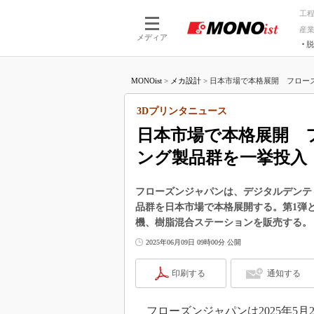
工
産
メディア
脱
つながる技術
AI×技術
MONOist
>
メカ設計
>
日本市場で本格展開 フローズン
つながる工場
AI×設備
つながるサービ
Physical
3Dプリンタニュース
日本市場で本格展開 
ング製品群を一挙投入
フローズンジャパンは、デジタルデンテ
品群を日本市場で本格展開する。第1弾
機、樹脂混合ステーションを販売する。
2025年06月09日 09時00分 公開
印刷する
通知する
フローズンジャパンは2025年5