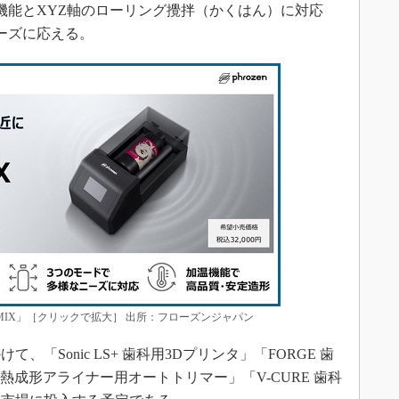
温機能とXYZ軸のローリング攪拌（かくはん）に対応
ーズに応える。
MIX」［クリックで拡大］ 出所：フローズンジャパン
、「Sonic LS+ 歯科用3Dプリンタ」「FORGE 歯
+ 熱成形アライナー用オートトリマー」「V-CURE 歯科