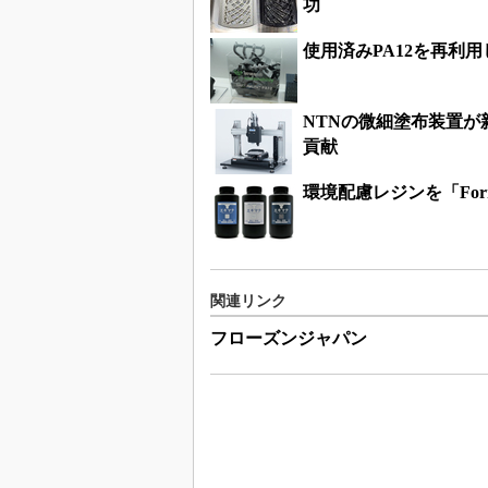
功
使用済みPA12を再利
NTNの微細塗布装置
貢献
環境配慮レジンを「For
関連リンク
フローズンジャパン