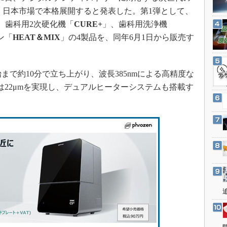
3Dプリンタ
産業オープンネット展
、日本市場で本格展開すると発表した。第1弾として、
デジタルツインとCAE
、歯科用2次硬化機「
CURE+
」、歯科用洗浄機
S＆OP
ン「
HEAT＆MIX
」の4製品を、同年6月1日から販売す
インダストリー4.0
イノベーション
始まで約10分で立ち上がり、波長385nmによる高精度な
製造業ビッグデータ
は22μmを実現し、デュアルヒーターシステムも搭載す
メイドインジャパン
植物工場
知財マネジメント
海外生産
グローバル設計・開発
制御セキュリティ
新型コロナへの対応