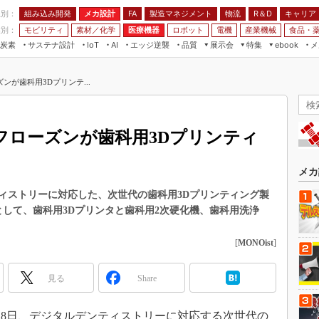
程別：
組み込み開発
メカ設計
製造マネジメント
物流
R＆D
キャリア
FA
業別：
モビリティ
素材／化学
医療機器
ロボット
電機
産業機械
食品・
炭素
サステナ設計
エッジ逆襲
品質
展示会
特集
メ
IoT
AI
ebook
伝承
組み込み開発
CEATEC
読者調査まとめ
編集後記
が歯科用3Dプリンテ...
JIMTOF
保全
メカ設計
つながるクルマ
組込み/エッジ コンピューティング
ス
 AI
製造マネジメント
5G
展＆IoT/5Gソリューション展
VR／AR
FA
フローズンが歯科用3Dプリンティ
IIFES
モビリティ
フィールドサービス
国際ロボット展
素材／化学
FPGA
メカ
ジャパンモビリティショー
組み込み画像技術
ィストリーに対応した、次世代の歯科用3Dプリンティング製
TECHNO-FRONTIER
として、歯科用3Dプリンタと歯科用2次硬化機、歯科用洗浄
組み込みモデリング
人テク展
Windows Embedded
[
MONOist
]
スマート工場EXPO
車載ソフト開発
EdgeTech+
見る
Share
ISO26262
日本ものづくりワールド
無償設計ツール
AUTOMOTIVE WORLD
月28日、デジタルデンティストリーに対応する次世代の