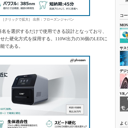
コー
S+」［クリックで拡大］ 出所：フローズンジャパン
MO
料名を選択するだけで使用できる設計となっており、
た硬化方式を採用する。110W出力の36個のLEDに
可能である。
サス
デジ
VR
よく