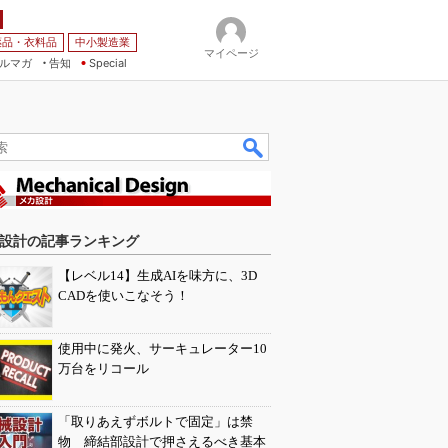
薬品・衣料品
中小製造業
マイページ
ルマガ
告知
Special
設計の記事ランキング
【レベル14】生成AIを味方に、3D
CADを使いこなそう！
使用中に発火、サーキュレーター10
万台をリコール
「取りあえずボルトで固定」は禁
物 締結部設計で押さえるべき基本