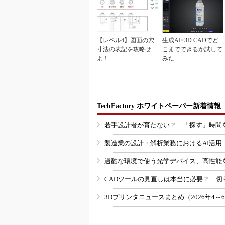
【レベル4】図面の穴
生成AI×3D CADでど
寸法の表記を攻略せ
こまでできるか試して
よ！
みた
TechFactory ホワイトペーパー新着情報
若手設計者が育たない？ 「探す」時間
製造業の設計・解析業務におけるAI活
過酷な環境で使う光学デバイス、高性能
CADツールの見直しは本当に必要？ 切
3Dプリンタニュースまとめ（2026年4～