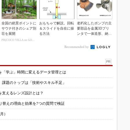
全国の絶景ポイントに
おもちゃで解説。回転
老朽化したポンプの主
サウナ付きのシェア別
＆スライドを自在に操
要部品を金属3Dプリ
荘を展開
る方法
ンタで一体造形、納期
を3分の1に短縮
PR(COCO VILLA on GOETHE)
Recommended by
PR
を「学ぶ」時間に変えるデータ管理とは
用 課題のトップは「技術やスキル不足」
を支えるレンズ設計とは？
り替えの理由と効果を7つの質問で検証
6月）