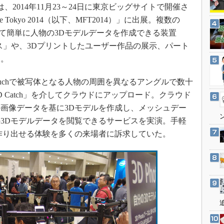
3Dプリンタ
2014年11月23～24日に東京ビッグサイトで開催さ
産業オープンネット展
デジタルツインとCAE
ire Tokyo 2014（以下、MFT2014）」に出展。複数の
hを用いて簡単に人物の3Dモデルデータを作成できる装置
S＆OP
oブース」や、3Dプリントしたユーザー作品の展示、パート
インダストリー4.0
た。
イノベーション
製造業ビッグデータ
d touchで被写体となる人物の周囲を異なるアングルで数十
 Catch」を介してクラウドにアップロード。クラウド
メイドインジャパン
画像データを基に3Dモデルを作成し、メッシュデー
植物工場
3Dモデルデータを閲覧できるサービスを実演。手軽
知財マネジメント
作り出せる体験を多くの来場者に訴求していた。
海外生産
グローバル設計・開発
制御セキュリティ
新型コロナへの対応