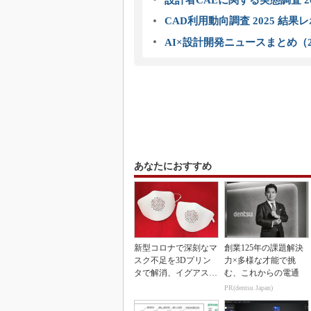
CAD利用動向調査 2025 結果
AI×設計開発ニュースまとめ（2
あなたにおすすめ
新型コロナで深刻なマ
創業125年の課題解決
スク不足を3Dプリン
力×多様な才能で挑
タで解消、イグアスが
む、これからの電通
3Dマスクを開発
PR(dentsu Japan)