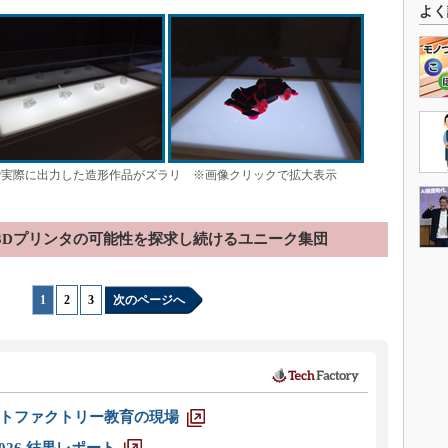
よく
で実際に出力した造形作品がズラリ ※画像クリックで拡大表示
3Dプリンタの可能性を探求し続けるユニーク集団
1
|
2
|
3
次のページへ
トファクトリー教育の現場
026 結果レポート