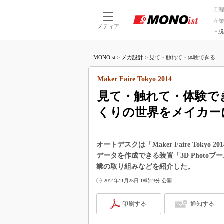
工
産
メディア
脱
つながる技術
AI×技術
MONOist
>
メカ設計
>
見て・触れて・体験できる――オ
つながる工場
AI×設備
つながるサービ
Physical
Maker Faire Tokyo 2014
見て・触れて・体験で
くりの世界をメイカー
オートデスクは「Maker Faire Tokyo
データを作成できる装置「3D Photo
業の取り組みなどを紹介した。
2014年11月25日 18時23分 公開
印刷する
通知する