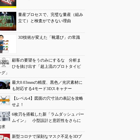
量産プロセスで、完璧な量産（組み
立て）と検査ができない理由
3D技術が変えた「靴選び」の常識
顧客の要望をうのみにするな 分析ま
ひを抜け出す「超上流のプロトタイピ
ング」
最大0.03mmの精度、黒色／光沢素材に
も対応する4モード3Dスキャナー
【レベル4】図面の穴寸法の表記を攻略
せよ！
6枚刃を搭載した新「ラムダッシュ パー
ムイン」 小型設計と意匠性をさらに
追求
新型コロナで深刻なマスク不足を3Dプ