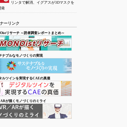
リンタで解消、イグアスが3Dマスクを
開発
ナーリンク
NOistリサーチ ～読者調査レポートまとめ～
テナブルなモノづくりの実現
タルツインを実現するCAEの真価
／ARが描くモノづくりのミライ