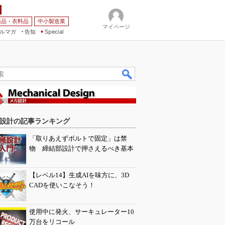
薬品・衣料品
中小製造業
マイページ
ルマガ
告知
Special
設計の記事ランキング
「取りあえずボルトで固定」は禁
物 締結部設計で押さえるべき基本
【レベル14】生成AIを味方に、3D
CADを使いこなそう！
使用中に発火、サーキュレーター10
万台をリコール