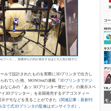
コー
MO
サス
3D Photoブース」。順番待ちの列が発生するほど大人気の様子だ
デジ
ールで設計されたものを実際に3Dプリンタで出力し
られていた他、MONOistの連載『
3Dプリンタでデジ
おなじみの「あッ 3Dプリンター屋だッ!!」の展示スペ
VR
刊 マイ3Dプリンター」を全国発売するデアゴスティー
展示デモなどを見ることができた（
関連記事：新創刊
組み立て式3Dプリンタの監修はボンサイラボ
）。