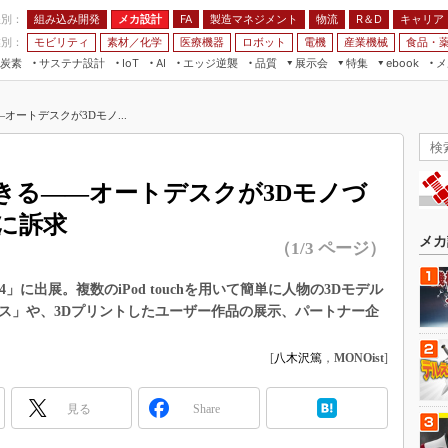
程別：
組み込み開発
メカ設計
製造マネジメント
物流
R＆D
キャリア
FA
業別：
モビリティ
素材／化学
医療機器
ロボット
電機
産業機械
食品・
炭素
サステナ設計
エッジ逆襲
品質
展示会
特集
メ
IoT
AI
ebook
伝承
組み込み開発
CEATEC
読者調査まとめ
編集後記
ートデスクが3Dモノ...
JIMTOF
保全
メカ設計
つながるクルマ
組込み/エッジ コンピューティング
ス
 AI
製造マネジメント
5G
展＆IoT/5Gソリューション展
VR／AR
FA
きる――オートデスクが3Dモノづ
IIFES
モビリティ
フィールドサービス
に訴求
国際ロボット展
素材／化学
FPGA
メカ
（1/3 ページ）
ジャパンモビリティショー
組み込み画像技術
TECHNO-FRONTIER
 2014」に出展。複数のiPod touchを用いて簡単に人物の3Dモデル
組み込みモデリング
ブース」や、3Dプリントしたユーザー作品の展示、パートナー企
人テク展
Windows Embedded
スマート工場EXPO
[
八木沢篤
，
MONOist
]
車載ソフト開発
EdgeTech+
ISO26262
日本ものづくりワールド
見る
Share
無償設計ツール
AUTOMOTIVE WORLD