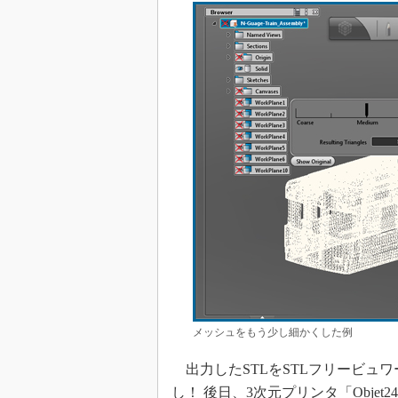
メッシュをもう少し細かくした例
出力したSTLをSTLフリービュワー
し！ 後日、3次元プリンタ「Obj