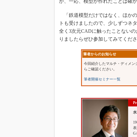
が、一応、模型が作れたことは確
「鉄道模型だけではなく、ほかの
トも受けましたので、少しずつネ
全く3次元CADに触ったことない
りましたらぜひ参加してみてくだ
筆者からのお知らせ
今回紹介したマルチ・ディメン
らご確認ください。
筆者開催セミナー一覧
Pr
水
1
表
G