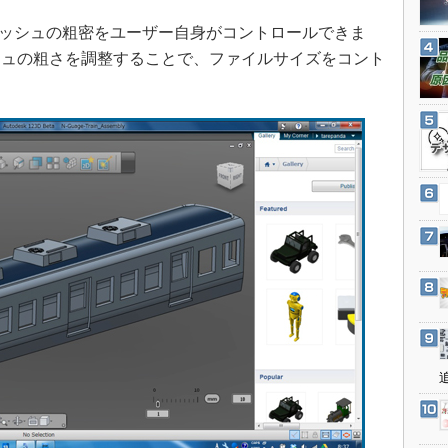
3Dプリンタ
産業オープンネット展
ッシュの粗密をユーザー自身がコントロールできま
デジタルツインとCAE
シュの粗さを調整することで、ファイルサイズをコント
S＆OP
インダストリー4.0
イノベーション
製造業ビッグデータ
メイドインジャパン
植物工場
知財マネジメント
海外生産
グローバル設計・開発
制御セキュリティ
新型コロナへの対応