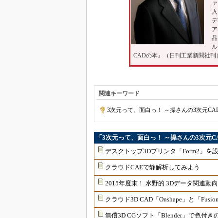
ァ
入
デ
ア
品
ル
CADの本』（日刊工業新聞社刊
関連キーワード
3次元って、面白っ！ ～操さんの3次元CA
「3次元って、面白っ！ ～操さんの3次元
デスクトップ3Dプリンタ「Form2」を
クラウドCAEで静解析してみよう
2015年度末！ 水野的 3Dデータ関連動
クラウド3D CAD「Onshape」と「Fu
無償3D CGソフト「Blender」で色