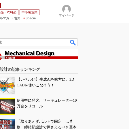
薬品・衣料品
中小製造業
マイページ
ルマガ
告知
Special
設計の記事ランキング
【レベル14】生成AIを味方に、3D
CADを使いこなそう！
使用中に発火、サーキュレーター10
万台をリコール
「取りあえずボルトで固定」は禁
物 締結部設計で押さえるべき基本