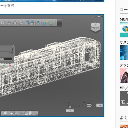
ニューを選択
コー
MO
サス
デジ
VR
よく