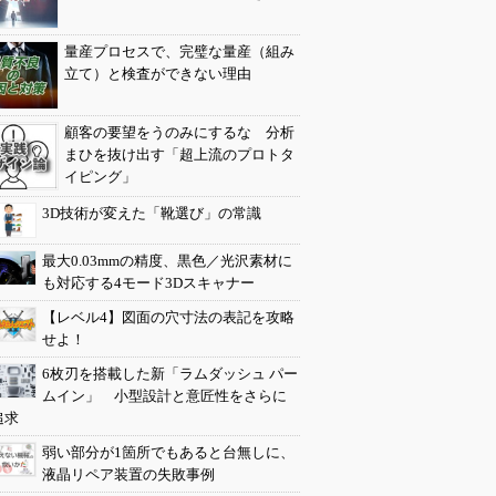
量産プロセスで、完璧な量産（組み
立て）と検査ができない理由
顧客の要望をうのみにするな 分析
まひを抜け出す「超上流のプロトタ
イピング」
3D技術が変えた「靴選び」の常識
最大0.03mmの精度、黒色／光沢素材に
も対応する4モード3Dスキャナー
【レベル4】図面の穴寸法の表記を攻略
せよ！
6枚刃を搭載した新「ラムダッシュ パー
ムイン」 小型設計と意匠性をさらに
追求
弱い部分が1箇所でもあると台無しに、
液晶リペア装置の失敗事例