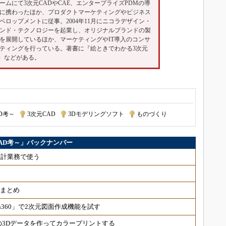
ームにて3次元CADやCAE、エンタープライズPDMの導
に携わったほか、プロダクトマーケティングやビジネス
ベロップメントに従事。2004年11月にニコラデザイン・
ンド・テクノロジーを起業し、オリジナルブランドの製
を展開しているほか、マーケティングやIT導入のコンサ
ティングを行っている。著書に『絵ときでわかる3次元
）などがある。
D考～
|
3次元CAD
|
3Dモデリングソフト
|
ものづくり
CAD考～」バックナンバー
設計業務で使う
向まとめ
sion360」で2次元図面作成機能を試す
付きの3Dデータを作ってカラープリントする