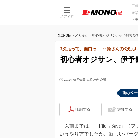
工
産
メディア
脱
つながる技術
AI×技術
MONOist
>
メカ設計
>
初心者オジサン、伊予鉄模型で3
つながる工場
AI×設備
つながるサービ
Physical
3次元って、面白っ！ ～操さんの3次元C
初心者オジサン、伊予鉄
2012年08月03日 11時00分 公開
前のペー
印刷する
通知する
以前までは、「File→Save」
いうやり方でしたが、新しいバー