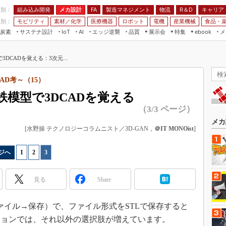
程別：
組み込み開発
メカ設計
製造マネジメント
物流
R＆D
キャリア
FA
業別：
モビリティ
素材／化学
医療機器
ロボット
電機
産業機械
食品・
炭素
サステナ設計
エッジ逆襲
品質
展示会
特集
メ
IoT
AI
ebook
伝承
組み込み開発
CEATEC
読者調査まとめ
編集後記
DCADを覚える：3次元...
JIMTOF
保全
メカ設計
つながるクルマ
組込み/エッジ コンピューティング
ス
 AI
製造マネジメント
5G
AD考～（15）
展＆IoT/5Gソリューション展
VR／AR
FA
模型で3DCADを覚える
IIFES
モビリティ
フィールドサービス
（3/3 ページ）
国際ロボット展
素材／化学
FPGA
メカ
ジャパンモビリティショー
[水野操 テクノロジーコラムニスト／3D-GAN，
＠IT MONOist
]
組み込み画像技術
TECHNO-FRONTIER
組み込みモデリング
ジへ
1
|
2
|
3
人テク展
Windows Embedded
スマート工場EXPO
見る
Share
車載ソフト開発
EdgeTech+
ISO26262
日本ものづくりワールド
（ファイル→保存）で、ファイル形式をSTLで保存すると
無償設計ツール
ジョンでは、それ以外の選択肢が増えています。
AUTOMOTIVE WORLD