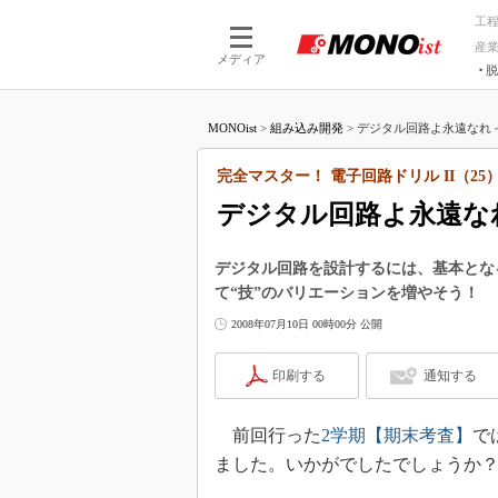
工
産
メディア
脱
つながる技術
AI×技術
MONOist
>
組み込み開発
>
デジタル回路よ永遠なれ－
つながる工場
AI×設備
つながるサービ
Physical
完全マスター！ 電子回路ドリル II（25
デジタル回路よ永遠な
デジタル回路を設計するには、基本とな
て“技”のバリエーションを増やそう！
2008年07月10日 00時00分 公開
印刷する
通知する
前回行った
2学期【期末考査】
で
ました。いかがでしたでしょうか