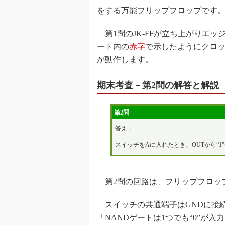
をする万能フリップフロップです
第1問のJK-FFが立ち上がりエ
ート内の
赤字
で示したようにクロック
が動作します。
期末考査－第2問の解答と解説
第2問
答え．
スイッチをAに入れたとき、OUTから“1
第2問の回路は、フリップフロップ
スイッチの共通端子はGNDに接
「NANDゲートは1つでも“0”が入