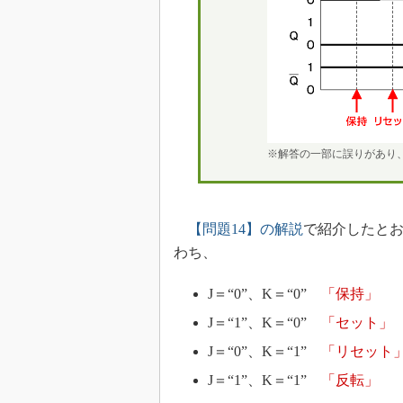
※解答の一部に誤りがあり、2
【問題14】の解説
で紹介したとお
わち、
J＝“0”、K＝“0”
「保持」
J＝“1”、K＝“0”
「セット」
J＝“0”、K＝“1”
「リセット
J＝“1”、K＝“1”
「反転」