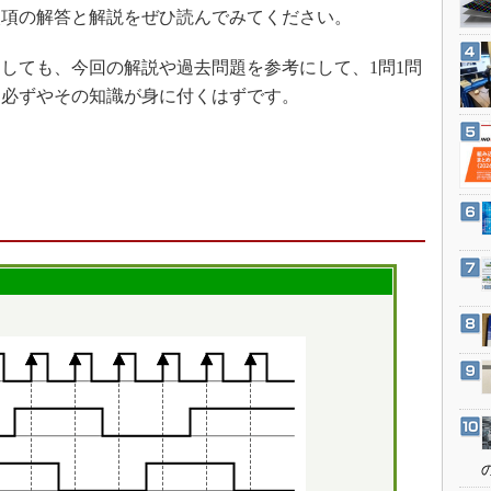
3Dプリンタ
項の解答と解説をぜひ読んでみてください。
産業オープンネット展
デジタルツインとCAE
しても、今回の解説や過去問題を参考にして、1問1問
S＆OP
、必ずやその知識が身に付くはずです。
インダストリー4.0
イノベーション
製造業ビッグデータ
メイドインジャパン
植物工場
知財マネジメント
海外生産
グローバル設計・開発
制御セキュリティ
新型コロナへの対応