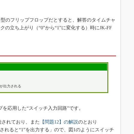
。
ッジ型のフリップフロップだとすると、解答のタイムチャ
の立ち上がり（“0”から“1”に変化する）時にJK-FF
”が出力される
を応用した“スイッチ入力回路”です。
続されており、また
【問題12】の解説
のとおり
力されると“1”を出力する」ので、図1のようにスイッチ