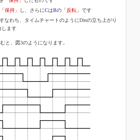
を
「保持」
したものです
「保持」
し、さらに
C
は
B
の
「反転」
です
すなわち、タイムチャートのようにDinの立ち上がり
力します
むと、図3のようになります。