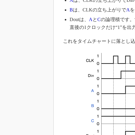
A
は、CLKの立ち上がりでDin
B
は、CLKの立ち上がりで
A
を
Doutは、
A
と
C
の論理積です。
直後の1クロックだけ“1”を出
これをタイムチャートに落とし込