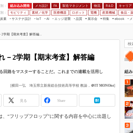
程別：
組み込み開発
メカ設計
製造マネジメント
物流
R＆D
キャリア
FA
業別：
モビリティ
素材／化学
医療機器
ロボット
電機
産業機械
食品・
炭素
サステナ設計
エッジ逆襲
品質
展示会
特集
メ
IoT
AI
ebook
伝承
組み込み開発
CEATEC
読者調査まとめ
編集後記
2学期【期末考査】解答編...
JIMTOF
保全
メカ設計
つながるクルマ
組込み/エッジ コンピューティング
ス
 AI
製造マネジメント
5G
）
展＆IoT/5Gソリューション展
VR／AR
FA
れ－2学期【期末考査】解答編
IIFES
モビリティ
フィールドサービス
国際ロボット展
素材／化学
FPGA
る回路をマスターすることだ。これまでの連載を活用し
組み
ジャパンモビリティショー
組み込み画像技術
TECHNO-FRONTIER
[横田一弘 埼玉県立新座総合技術高等学校 教諭，
＠IT MONOist
]
組み込みモデリング
人テク展
Windows Embedded
見る
Share
スマート工場EXPO
車載ソフト開発
EdgeTech+
は、“フリップフロップ”に関する内容を中心に出題し
ISO26262
日本ものづくりワールド
？
無償設計ツール
AUTOMOTIVE WORLD