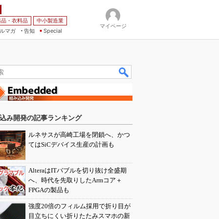
薬品・衣料品
中小製造業
マイページ
ルマガ
告知
Special
込み開発の記事ランキング
ルネサスが高崎工場を閉鎖へ、かつ
てはSiCデバイス生産の計画も
AlteraはITバブルを切り抜け全盛期
へ、時代を先取りしたArmコア＋
FPGAの製品も
強度20倍のフィルム採用で折り目が
目立ちにくい折りたたみスマホの新