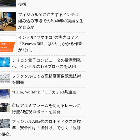
技術
フィジカルAIに注力するインテル、
組み込み市場での約40年の実績を生
かせるか
インテル“ヤマネコ”の実力は？／
「Renesas 365」は3カ月かかる作業
が1分に
シリコン量子コンピュータの量産開発
へ、インテルの18Aプロセスを活用
フラクタルによる高精度画像認識技術
を開発
“Hello, World”と「Lチカ」の共通点
市販アルミフレームを使えるレール走
行型AI監視ロボットを開発
フィジカルAI時代のロボティクス新標
準、安全性は「後付け」でなく「設計
の核心」