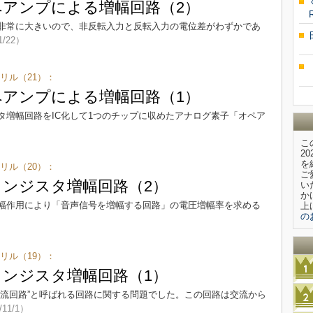
オペアンプによる増幅回路（2）
非常に大きいので、非反転入力と反転入力の電位差がわずかであ
1/22）
リル（21）：
オペアンプによる増幅回路（1）
タ増幅回路をIC化して1つのチップに収めたアナログ素子「オペア
こ
2
を
リル（20）：
ご
ランジスタ増幅回路（2）
い
か
幅作用により「音声信号を増幅する回路」の電圧増幅率を求める
上
の
リル（19）：
ランジスタ増幅回路（1）
整流回路”と呼ばれる回路に関する問題でした。この回路は交流から
/11/1）