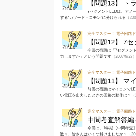
【問題13】 ト
7セグメントLEDは、アノ
する“カソード・コモン”に分けられる
（200
完全マスター！ 電子回路ド
【問題12】 7
今回の宿題は「7セグメント
力しますか」という問題です
（2007/9/27
完全マスター！ 電子回路ド
【問題11】 マ
前回の宿題はマイコンでL
い電圧を出力したときの回路の動作は？
（2
完全マスター！ 電子回路ド
中間考査解答編
今回は、1学期【中間考査】
数々、皆さんはいくつ解けましたか？
（20