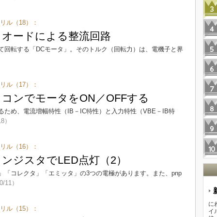
リル（18）：
ダイオードによる整流回路
て回転する「DCモータ」。そのトルク（回転力）は、電機子と界
リル（17）：
イコンでモータをON／OFFする
ため、電流増幅特性（IB－IC特性）と入力特性（VBE－IB特
18）
リル（16）：
ランジスタでLED点灯（2）
」「コレクタ」「エミッタ」の3つの電極があります。また、pnp
0/11）
に
リル（15）：
イ