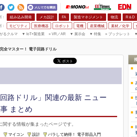
組み込み開発
メカ設計
FA
製造マネジメント
物流
R＆D
モビリティ
医療機器
ロボット
電機
産業機械
素材／化学
がるクルマ
▼
IoT×製造業
»
VR／AR
▼
展示会
▼
特集
»
ブックレット
完全マスター！ 電子回路ドリル
子回路ドリル」関連の最新 ニュー
事 まとめ
に関する情報が集まったページです。
ア
マイコン
設計
バラして納得！ 電子部品入門