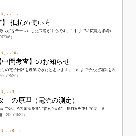
リル（11）：
査】 抵抗の使い方
の使い方”をテーマにした問題が中心です。これまでの問題を参考に
07/9/6）
リル（10）：
【中間考査】のお知らせ
かなりの電子回路を理解できたと思います。これまで学んだ知識を次
007/8/30）
リル（9）：
スターの原理（電流の測定）
流計で30mAの電流を測定するために、抵抗Rを並列接続しまし
題
（2007/8/23）
リル（8）：