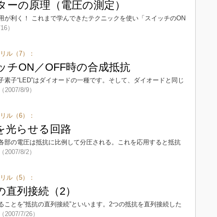
スターの原理（電圧の測定）
用が利く！ これまで学んできたテクニックを使い「スイッチのON
/16）
リル（7）：
ッチON／OFF時の合成抵抗
素子“LED”はダイオードの一種です。そして、ダイオードと同じ
（2007/8/9）
リル（6）：
Dを光らせる回路
各部の電圧は抵抗に比例して分圧される。これを応用すると抵抗
（2007/8/2）
リル（5）：
の直列接続（2）
ることを“抵抗の直列接続”といいます。2つの抵抗を直列接続した
（2007/7/26）