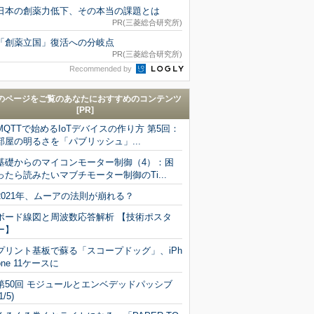
日本の創薬力低下、その本当の課題とは
PR(三菱総合研究所)
「創薬立国」復活への分岐点
PR(三菱総合研究所)
Recommended by
のページをご覧のあなたにおすすめのコンテンツ
[PR]
MQTTで始めるIoTデバイスの作り方 第5回：
部屋の明るさを「パブリッシュ」...
基礎からのマイコンモーター制御（4）：困
ったら読みたいマブチモーター制御のTi...
2021年、ムーアの法則が崩れる？
ボード線図と周波数応答解析 【技術ポスタ
ー】
プリント基板で蘇る「スコープドッグ」、iPh
one 11ケースに
第50回 モジュールとエンベデッドパッシブ
1/5)