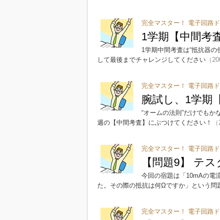
完全マスター！ 電子回路ド
1学期【中間考
1学期中間考査は“抵抗器
して最後までチャレンジしてください
（20
完全マスター！ 電子回路ド
腕試し、1学期
“オームの法則”だけでも
週の【中間考査】にぶつけてください！
（2
完全マスター！ 電子回路ド
【問題9】 テ
今回の宿題は「10mAの電
た。その際の抵抗は何Ωですか」という問
完全マスター！ 電子回路ド