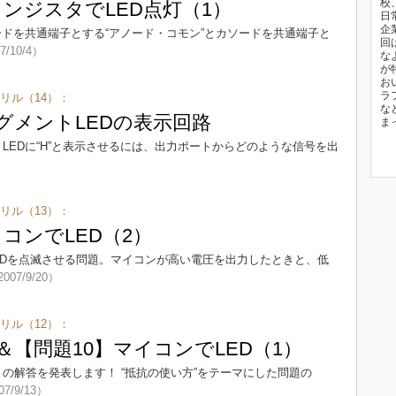
校
ランジスタでLED点灯（1）
日
企
ードを共通端子とする“アノード・コモン”とカソードを共通端子と
回
7/10/4）
な
が
お
ラ
リル（14）：
な
セグメントLEDの表示回路
ま
LEDに“H”と表示させるには、出力ポートからどのような信号を出
）
リル（13）：
イコンでLED（2）
EDを点滅させる問題。マイコンが高い電圧を出力したときと、低
007/9/20）
リル（12）：
＆【問題10】マイコンでLED（1）
の解答を発表します！ “抵抗の使い方”をテーマにした問題の
07/9/13）