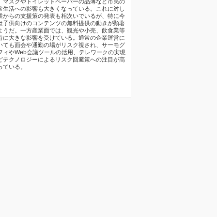
、マスクやトイレットペーパーの品薄など市民の
常生活への影響も大きくなっている。これに対し
業からの支援策の発表も相次いでいるが、特に今
は子供向けのコンテンツの無料提供の動きが顕著
ようだ。一方産業面では、観光や小売、飲食業等
特に大きな影響を受けている。通常の企業運営に
いても面会や通勤の場がリスク視され、サーモグ
フィやWeb会議ツールの活用、テレワークの実現
どテクノロジーによるリスク回避策への注目が高
っている。