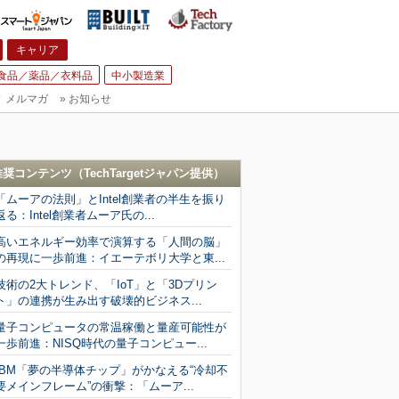
キャリア
食品／薬品／衣料品
中小製造業
▼
メルマガ
»
お知らせ
推奨コンテンツ（
TechTargetジャパン
提供）
「ムーアの法則」とIntel創業者の半生を振り
返る：Intel創業者ムーア氏の...
高いエネルギー効率で演算する「人間の脳」
の再現に一歩前進：イエーテボリ大学と東...
技術の2大トレンド、「IoT」と「3Dプリン
ト」の連携が生み出す破壊的ビジネス...
量子コンピュータの常温稼働と量産可能性が
一歩前進：NISQ時代の量子コンピュー...
IBM「夢の半導体チップ」がかなえる“冷却不
要メインフレーム”の衝撃：「ムーア...