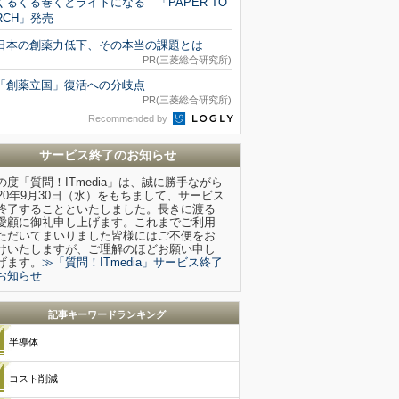
くるくる巻くとライトになる 「PAPER TO
RCH」発売
日本の創薬力低下、その本当の課題とは
PR(三菱総合研究所)
「創薬立国」復活への分岐点
PR(三菱総合研究所)
Recommended by
サービス終了のお知らせ
の度「質問！ITmedia」は、誠に勝手ながら
020年9月30日（水）をもちまして、サービス
終了することといたしました。長きに渡る
愛顧に御礼申し上げます。これまでご利用
ただいてまいりました皆様にはご不便をお
けいたしますが、ご理解のほどお願い申し
げます。
≫「質問！ITmedia」サービス終了
お知らせ
記事キーワードランキング
半導体
コスト削減