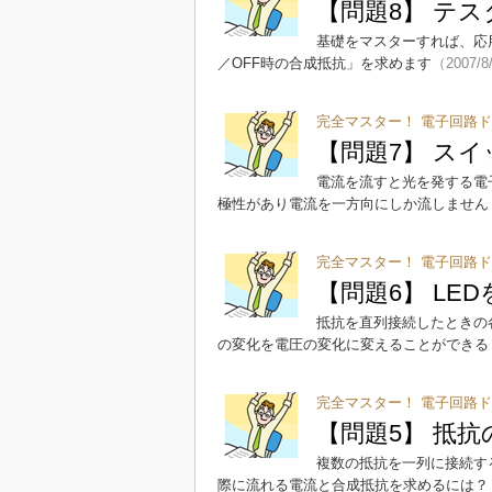
【問題8】 テ
基礎をマスターすれば、応
／OFF時の合成抵抗」を求めます
（2007/8
完全マスター！ 電子回路ド
【問題7】 スイ
電流を流すと光を発する電子
極性があり電流を一方向にしか流しません
完全マスター！ 電子回路ド
【問題6】 LE
抵抗を直列接続したときの
の変化を電圧の変化に変えることができる
完全マスター！ 電子回路ド
【問題5】 抵抗
複数の抵抗を一列に接続す
際に流れる電流と合成抵抗を求めるには？