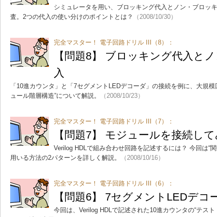
シミュレータを用い、ブロッキング代入とノン・ブロッ
査。2つの代入の使い分けのポイントとは？
（2008/10/30）
完全マスター！ 電子回路ドリル III（8）：
【問題8】 ブロッキング代入と
入
「10進カウンタ」と「7セグメントLEDデコーダ」の接続を例に、大規模
ュール階層構造”について解説。
（2008/10/23）
完全マスター！ 電子回路ドリル III（7）：
【問題7】 モジュールを接続し
Verilog HDLで組み合わせ回路を記述するには？ 今回は“関
用いる方法の2パターンを詳しく解説。
（2008/10/16）
完全マスター！ 電子回路ドリル III（6）：
【問題6】 7セグメントLEDデ
今回は、Verilog HDLで記述された10進カウンタの“テ