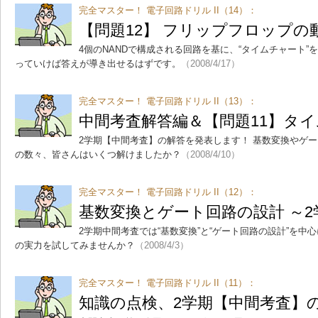
完全マスター！ 電子回路ドリル II（14）：
【問題12】 フリップフロップの
4個のNANDで構成される回路を基に、“タイムチャート
っていけば答えが導き出せるはずです。
（2008/4/17）
完全マスター！ 電子回路ドリル II（13）：
中間考査解答編＆【問題11】タ
2学期【中間考査】の解答を発表します！ 基数変換やゲ
の数々、皆さんはいくつ解けましたか？
（2008/4/10）
完全マスター！ 電子回路ドリル II（12）：
基数変換とゲート回路の設計 ～
2学期中間考査では“基数変換”と“ゲート回路の設計”を
の実力を試してみませんか？
（2008/4/3）
完全マスター！ 電子回路ドリル II（11）：
知識の点検、2学期【中間考査】