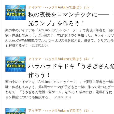
アイデア・ハック!! Arduinoで遊ぼう（5）：
秋の夜長をロマンチックに―― 「
光ランプ」を作ろう！
頭の中のアイデアを「Arduino（アルドゥイーノ）」で実現!! 筆者と
験・体感してみよう。第5回のテーマは“女子ウケを狙った、キレイ・カワ
ArduinoのPWM機能でフルカラーLEDの色を変える。併せて、シリア
も解説するぞ！
（2013/11/6）
アイデア・ハック!! Arduinoで遊ぼう（4）：
ハラハラドキドキ「うさぎさん
作ろう！
頭の中のアイデアを「Arduino（アルドゥイーノ）」で実現!! 筆者と
験・体感してみよう。第4回のテーマは“子どもと一緒に作って遊べるゲー
わせて、「うさぎさん危機一髪ゲーム」を作る！ 後半には、電磁石を使
ョン機能についても解説する。
（2013/10/3）
アイデア・ハック!! Arduinoで遊ぼう（3）：