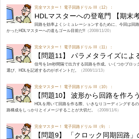
完全マスター！ 電子回路ドリル III（12）：
HDLマスターへの登竜門 【期末
回路を効率よくシミュレーションするために、今回は回
かったHDLマスターへの道もゴール目前だ!!
（2008/11/20）
完全マスター！ 電子回路ドリル III（11）：
【問題11】 パラメタライズによ
信号を1m秒間隔で出力する回路を作成。いくつかブロッ
選び、HDLを記述するのがポイントだ。
（2008/11/13）
完全マスター！ 電子回路ドリル III（10）：
【問題10】 波形から回路を作ろ
HDLを用いて回路を作る際、いきなりコーディングする
路構成をしっかりとイメージすることが大切だ。
（2008/11/6）
完全マスター！ 電子回路ドリル III（9）：
【問題9】 「クロック同期回路