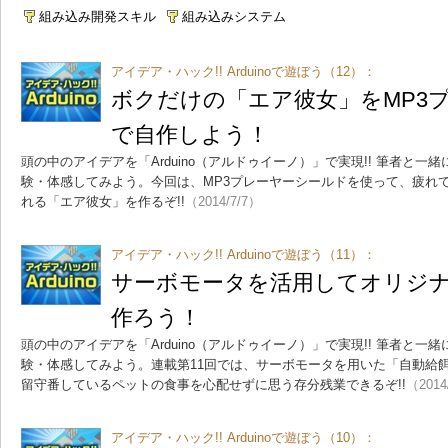
組み込み開発スキル
組み込みシステム
アイデア・ハック!! Arduinoで遊ぼう（12）：
ボクだけの「エア彼女」をMP3
で自作しよう！
頭の中のアイデアを「Arduino（アルドゥイーノ）」で実現!! 筆者と
験・体感してみよう。今回は、MP3プレーヤーシールドを使って、疲れ
れる「エア彼女」を作るぞ!!
（2014/7/7）
アイデア・ハック!! Arduinoで遊ぼう（11）：
サーボモータを活用してオリジ
作ろう！
頭の中のアイデアを「Arduino（アルドゥイーノ）」で実現!! 筆者と
験・体感してみよう。連載第11回では、サーボモータを用いた「自動給
留守番しているペットの食事を心配せずに思う存分残業できるぞ!!
（2014
アイデア・ハック!! Arduinoで遊ぼう（10）：