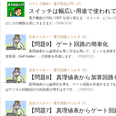
バラして納得！ 電子部品入門（17）：
スイッチは幅広い用途で使われ
電子機器の“ON／OFF”を切り替える「スイッチ」につ
けにその種類も実にさまざまだ
（2008/3/19）
完全マスター！ 電子回路ドリル II（9）：
【問題9】 ゲート回路の簡単化
真理値表から論理式を導く方法を用いて、ビットを加算
加算器（Half Adder）」の回路を作成します。
（2008/3/13）
完全マスター！ 電子回路ドリル II（8）：
【問題8】 真理値表から加算回路
真理値表から論理式を導き、ゲート回路を作成するまで
ばデジタル回路設計の自由度が増すはずです。
（2008/3/6）
完全マスター！ 電子回路ドリル II（7）：
【問題7】 真理値表からゲート回