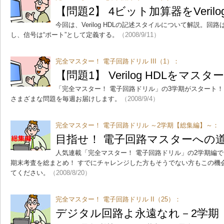
【問題2】 4ビット加算器をVeril
今回は、Verilog HDLの記述スタイルについて解説。回
し、信号は“ポート”として定義する。
（2008/9/11）
完全マスター！ 電子回路ドリル III（1）：
【問題1】 Verilog HDLをマスタ
「完全マスター！ 電子回路ドリル」の3学期がスタート！
さまざまな問題を毎週お届けします。
（2008/9/4）
完全マスター！ 電子回路ドリル ～2学期【総集編】～：
目指せ！ 電子回路マスターへの道 P
人気連載「完全マスター！ 電子回路ドリル」の2学期編で
期末考査を総まとめ！ すでにチャレンジした方もそうでない方もこの機
てください。
（2008/8/20）
完全マスター！ 電子回路ドリル II（25）：
デジタル回路よ永遠なれ－2学期