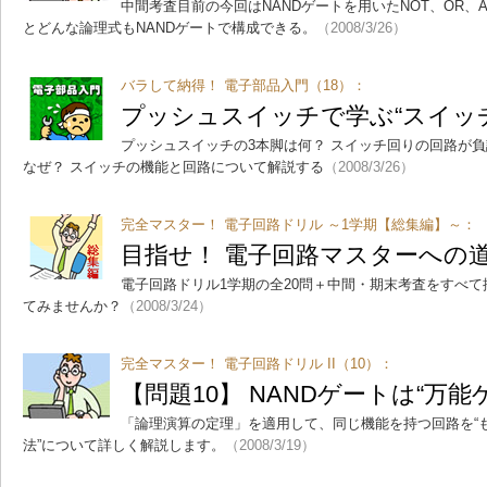
中間考査目前の今回はNANDゲートを用いたNOT、OR、
とどんな論理式もNANDゲートで構成できる。
（2008/3/26）
バラして納得！ 電子部品入門（18）：
プッシュスイッチで学ぶ“スイッ
プッシュスイッチの3本脚は何？ スイッチ回りの回路が
なぜ？ スイッチの機能と回路について解説する
（2008/3/26）
完全マスター！ 電子回路ドリル ～1学期【総集編】～：
目指せ！ 電子回路マスターへの
電子回路ドリル1学期の全20問＋中間・期末考査をすべ
てみませんか？
（2008/3/24）
完全マスター！ 電子回路ドリル II（10）：
【問題10】 NANDゲートは“万能
「論理演算の定理」を適用して、同じ機能を持つ回路を“
法”について詳しく解説します。
（2008/3/19）