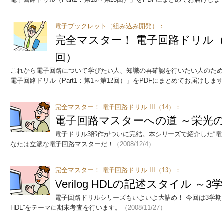
電子ブックレット（組み込み開発）：
完全マスター！ 電子回路ドリル（Pa
回）
これから電子回路について学びたい人、知識の再確認を行いたい人のた
電子回路ドリル（Part1：第1～第12回）」をPDFにまとめてお届けしま
完全マスター！ 電子回路ドリル III（14）：
電子回路マスターへの道 ～栄光
電子ドリル3部作がついに完結。本シリーズで紹介した“電
なたは立派な電子回路マスターだ！
（2008/12/4）
完全マスター！ 電子回路ドリル III（13）：
Verilog HDLの記述スタイル 
電子回路ドリルシリーズもいよいよ大詰め！ 今回は3学期編で
HDL”をテーマに期末考査を行います。
（2008/11/27）