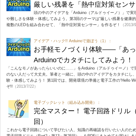
厳しい残暑を「熱中症対策センサ
頭の中のアイデアを「Arduino（アルドゥイーノ）」で実
や難しさを体験・体感してみよう。第3回のテーマは“厳しい残暑を健康的
複数のLEDを組み合わせて、「熱中症対策センサー」を作るぞ！
（2013/
アイデア・ハック!! Arduinoで遊ぼう（1）：
お手軽モノづくり体験――「あ
Arduinoでカタチにしてみよう！
「こんなモノがあったらいいのに……」をArduino（アルドゥイーノ）
のない人だって大丈夫。筆者と一緒に、頭の中のアイデアをカタチにし
験・体感してみよう！ 第1回では、開発環境の準備と電子工作の“Hello W
ぞ!!
（2013/7/22）
電子ブックレット（組み込み開発）：
完全マスター！ 電子回路ドリル（Pa
回）
これから電子回路について学びたい人、知識の再確認を行いたい人のた
電子回路ドリル（Part2：第13～第25回）」をPDFにまとめてお届けしま