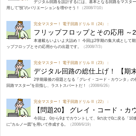
デジタル回路を設計するには、基本となる回路をマスタ
用して“技”のバリエーションを増やそう！
（2008/7/10）
完全マスター！ 電子回路ドリル II（24）：
フリップフロップとその応用 ～
本連載もいよいよ大詰め！ 今回は2学期の集大成として
ップフロップとその応用からの出題です。
（2008/7/3）
完全マスター！ 電子回路ドリル II（23）：
デジタル回路の総仕上げ！ 【期
2学期最後の宿題となる「グレイ・コード・カウンタ」の
回路マスター”を目指し、ラストスパートだ！
（2008/6/26）
完全マスター！ 電子回路ドリル II（22）：
【問題20】 グレイ・コード・カ
今回は、0から9までカウントして、9の次で0に戻る「1
に“カルノー図”を用いて作成する。
（2008/6/19）