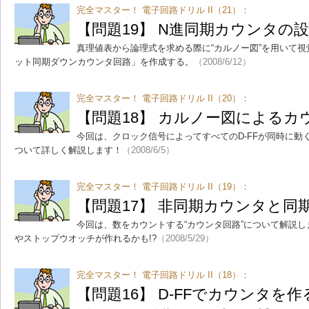
完全マスター！ 電子回路ドリル II（21）：
【問題19】 N進同期カウンタの
真理値表から論理式を求める際に“カルノー図”を用いて視
ット同期ダウンカウンタ回路」を作成する。
（2008/6/12）
完全マスター！ 電子回路ドリル II（20）：
【問題18】 カルノー図によるカ
今回は、クロック信号によってすべてのD-FFが同時に動
ついて詳しく解説します！
（2008/6/5）
完全マスター！ 電子回路ドリル II（19）：
【問題17】 非同期カウンタと同
今回は、数をカウントする“カウンタ回路”について解説
やストップウオッチが作れるかも!?
（2008/5/29）
完全マスター！ 電子回路ドリル II（18）：
【問題16】 D-FFでカウンタを作