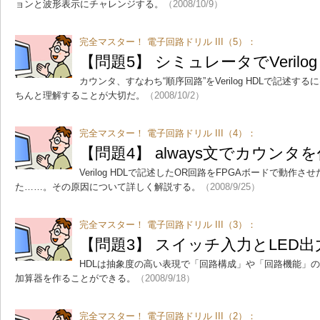
ョンと波形表示にチャレンジする。
（2008/10/9）
完全マスター！ 電子回路ドリル III（5）：
【問題5】 シミュレータでVerilo
カウンタ、すなわち“順序回路”をVerilog HDLで記述する
ちんと理解することが大切だ。
（2008/10/2）
完全マスター！ 電子回路ドリル III（4）：
【問題4】 always文でカウンタ
Verilog HDLで記述したOR回路をFPGAボードで動作
た……。その原因について詳しく解説する。
（2008/9/25）
完全マスター！ 電子回路ドリル III（3）：
【問題3】 スイッチ入力とLED出
HDLは抽象度の高い表現で「回路構成」や「回路機能」
加算器を作ることができる。
（2008/9/18）
完全マスター！ 電子回路ドリル III（2）：