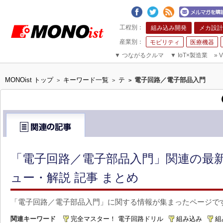
組み込み開発
メカ設計
モビリティ
医療機器
▼
つながるクルマ
▼
IoT×製造業
»
V
MONOist トップ
キーワード一覧
テ
電子回路／電子部品入門
>
>
>
「電子回路／電子部品入門」関連の最新
ュー・解説 記事 まとめ
「電子回路／電子部品入門」に関する情報が集まったページで
関連キーワード
完全マスター！ 電子回路ドリル
組み込み
組