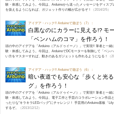
験・体感してみよう。今回は、Arduinoから送ったメッセージをディス
を扱えるようになれば、ガジェット作りの幅が広がるぞ！
（2014/2/5）
アイデア・ハック!! Arduinoで遊ぼう（7）：
白黒なのにカラーに見える!? モ
「ベンハムのコマ」を作ろう！
頭の中のアイデアを「Arduino（アルドゥイーノ）」で実現!! 筆者と
験・体感してみよう。今回は、ArduinoでDCモーターを制御して「ベンハ
い方をマスターすれば、動きのあるガジェットも作れるようになる！
（20
アイデア・ハック!! Arduinoで遊ぼう（6）：
暗い夜道でも安心な「歩くと光る!
グ」を作ろう！
頭の中のアイデアを「Arduino（アルドゥイーノ）」で実現!! 筆者と
験・体感してみよう。今回は、電子工作と手芸のコラボレーション作品
ったりな“キラキラLEDバッグ”にチャレンジ！ 手芸用のArduino基板「Li
するぞ。
（2013/12/12）