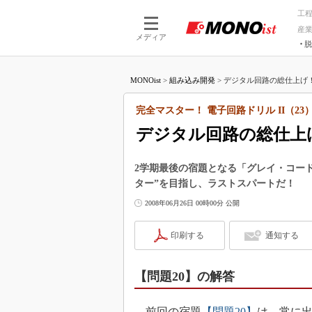
工
産
メディア
脱
つながる技術
AI×技術
MONOist
>
組み込み開発
>
デジタル回路の総仕上げ！
つながる工場
AI×設備
つながるサービ
Physical
完全マスター！ 電子回路ドリル II（23
デジタル回路の総仕上
2学期最後の宿題となる「グレイ・コー
ター”を目指し、ラストスパートだ！
2008年06月26日 00時00分 公開
印刷する
通知する
【問題20】の解答
前回の宿題
【問題20】
は、常に出