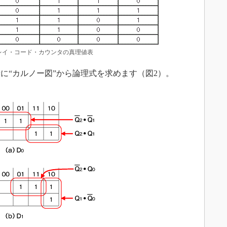
レイ・コード・カウンタの真理値表
に“カルノー図”から論理式を求めます（図2）。
コー
ロボ
エッ
よく