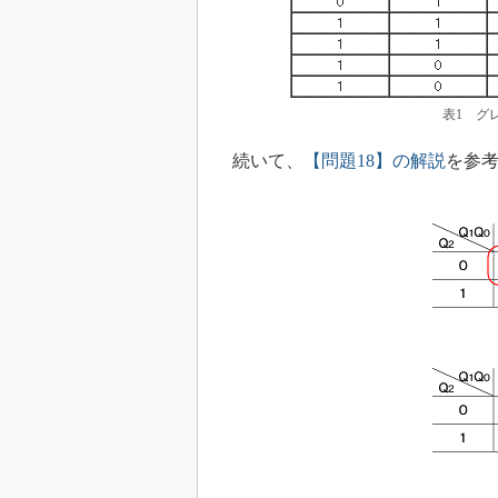
表1 グ
続いて、
【問題18】の解説
を参考