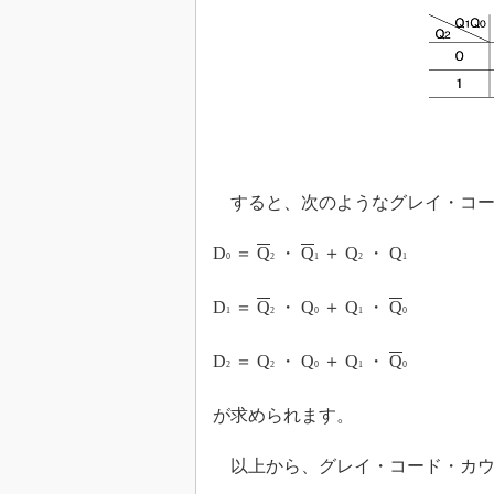
すると、次のようなグレイ・コー
D
＝
Q
・
Q
＋ Q
・ Q
0
2
1
2
1
D
＝
Q
・ Q
＋ Q
・
Q
1
2
0
1
0
D
＝ Q
・ Q
＋ Q
・
Q
2
2
0
1
0
が求められます。
以上から、グレイ・コード・カウ