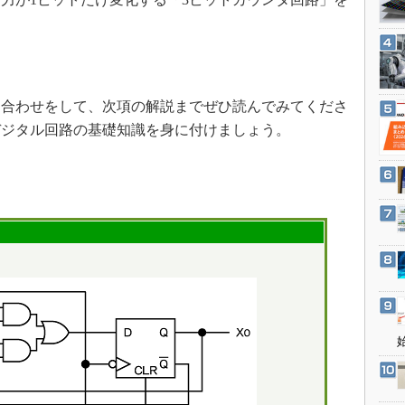
3Dプリンタ
産業オープンネット展
デジタルツインとCAE
S＆OP
インダストリー4.0
合わせをして、次項の解説までぜひ読んでみてくださ
イノベーション
デジタル回路の基礎知識を身に付けましょう。
製造業ビッグデータ
メイドインジャパン
植物工場
知財マネジメント
海外生産
グローバル設計・開発
制御セキュリティ
新型コロナへの対応