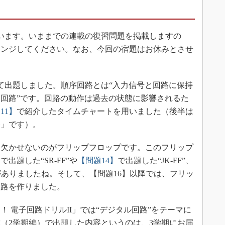
います。いままでの連載の復習問題を掲載しますの
レンジしてください。なお、今回の宿題はお休みとさせ
て出題しました。順序回路とは“入力信号と回路に保持
回路”です。回路の動作は過去の状態に影響されるた
11】
で紹介したタイムチャートを用いました（後半は
路」です）。
欠かせないのがフリップフロップです。このフリップ
】
で出題した“SR-FF”や
【問題14】
で出題した“JK-FF”、
どがありましたね。そして、【問題16】以降では、フリッ
回路を作りました。
 電子回路ドリルII」では“デジタル回路”をテーマに
（2学期編）で出題した内容というのは、3学期にお届