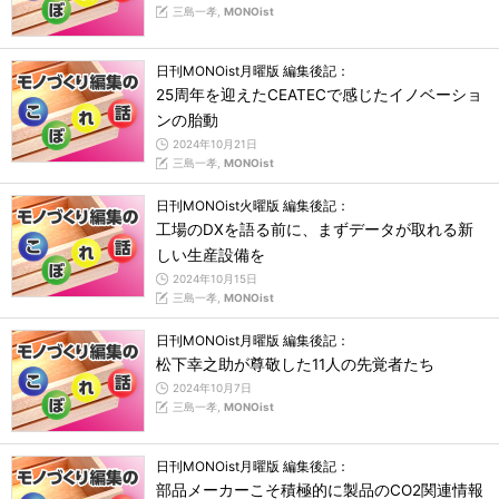
三島一孝,
MONOist
日刊MONOist月曜版 編集後記：
25周年を迎えたCEATECで感じたイノベーショ
ンの胎動
2024年10月21日
三島一孝,
MONOist
日刊MONOist火曜版 編集後記：
工場のDXを語る前に、まずデータが取れる新
しい生産設備を
2024年10月15日
三島一孝,
MONOist
日刊MONOist月曜版 編集後記：
松下幸之助が尊敬した11人の先覚者たち
2024年10月7日
三島一孝,
MONOist
日刊MONOist月曜版 編集後記：
部品メーカーこそ積極的に製品のCO2関連情報