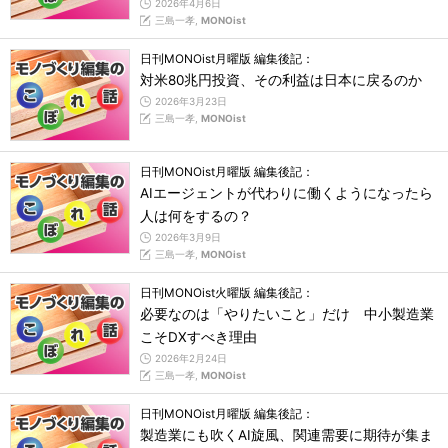
2026年4月6日
三島一孝,
MONOist
日刊MONOist月曜版 編集後記：
対米80兆円投資、その利益は日本に戻るのか
2026年3月23日
三島一孝,
MONOist
日刊MONOist月曜版 編集後記：
AIエージェントが代わりに働くようになったら
人は何をするの？
2026年3月9日
三島一孝,
MONOist
日刊MONOist火曜版 編集後記：
必要なのは「やりたいこと」だけ 中小製造業
こそDXすべき理由
2026年2月24日
三島一孝,
MONOist
日刊MONOist月曜版 編集後記：
製造業にも吹くAI旋風、関連需要に期待が集ま