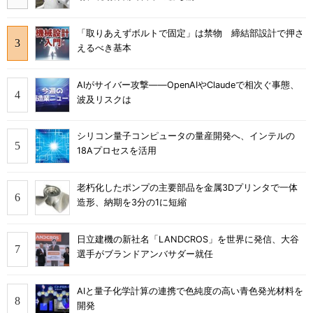
「取りあえずボルトで固定」は禁物 締結部設計で押さ
えるべき基本
AIがサイバー攻撃――OpenAIやClaudeで相次ぐ事態、
波及リスクは
シリコン量子コンピュータの量産開発へ、インテルの
18Aプロセスを活用
老朽化したポンプの主要部品を金属3Dプリンタで一体
造形、納期を3分の1に短縮
日立建機の新社名「LANDCROS」を世界に発信、大谷
選手がブランドアンバサダー就任
AIと量子化学計算の連携で色純度の高い青色発光材料を
開発