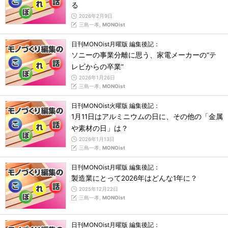
る
2026年2月9日
三島一孝,
MONOist
日刊MONOist月曜版 編集後記：
ソニーの事業分離に思う、家電メーカーの“テ
レビからの卒業”
2026年1月26日
三島一孝,
MONOist
日刊MONOist火曜版 編集後記：
1月11日はアルミニウムの日に、その他の「金属
や素材の日」は？
2026年1月13日
三島一孝,
MONOist
日刊MONOist月曜版 編集後記：
製造業にとって2026年はどんな1年に？
2025年12月22日
三島一孝,
MONOist
日刊MONOist月曜版 編集後記：