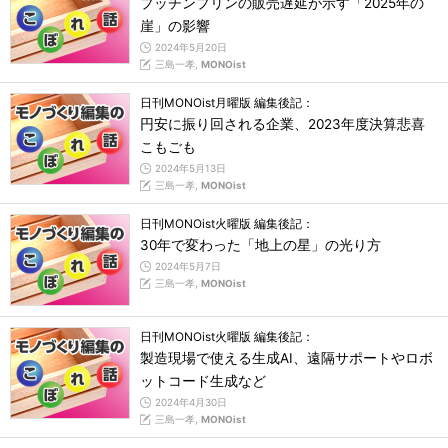
プッチンプリンの販売遅延が示す「2025年の
崖」の影響
2024年5月20日
三島一孝,
MONOist
日刊MONOist月曜版 編集後記：
円安に振り回される企業、2023年度決算悲喜
こもごも
2024年5月13日
三島一孝,
MONOist
日刊MONOist火曜版 編集後記：
30年で変わった「地上の星」の光り方
2024年5月7日
三島一孝,
MONOist
日刊MONOist火曜版 編集後記：
製造現場で使える生成AI、遠隔サポートやロボ
ットコード生成など
2024年4月30日
三島一孝,
MONOist