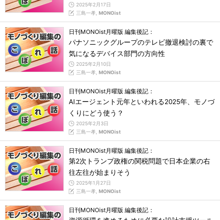
2025年2月17日
三島一孝,
MONOist
日刊MONOist月曜版 編集後記：
パナソニックグループのテレビ撤退検討の裏で
気になるデバイス部門の方向性
2025年2月10日
三島一孝,
MONOist
日刊MONOist月曜版 編集後記：
AIエージェント元年といわれる2025年、モノづ
くりにどう使う？
2025年2月3日
三島一孝,
MONOist
日刊MONOist月曜版 編集後記：
第2次トランプ政権の関税問題で日本企業の右
往左往が始まりそう
2025年1月27日
三島一孝,
MONOist
日刊MONOist月曜版 編集後記：