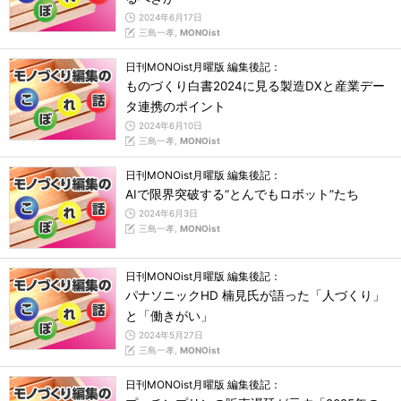
2024年6月17日
三島一孝,
MONOist
日刊MONOist月曜版 編集後記：
ものづくり白書2024に見る製造DXと産業デー
タ連携のポイント
2024年6月10日
三島一孝,
MONOist
日刊MONOist月曜版 編集後記：
AIで限界突破する“とんでもロボット”たち
2024年6月3日
三島一孝,
MONOist
日刊MONOist月曜版 編集後記：
パナソニックHD 楠見氏が語った「人づくり」
と「働きがい」
2024年5月27日
三島一孝,
MONOist
日刊MONOist月曜版 編集後記：