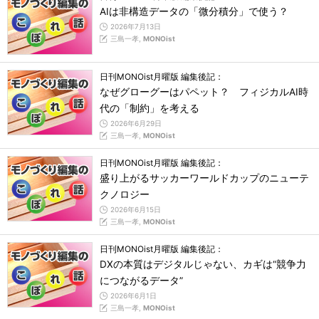
AIは非構造データの「微分積分」で使う？
2026年7月13日
三島一孝,
MONOist
日刊MONOist月曜版 編集後記：
なぜグローグーはパペット？ フィジカルAI時
代の「制約」を考える
2026年6月29日
三島一孝,
MONOist
日刊MONOist月曜版 編集後記：
盛り上がるサッカーワールドカップのニューテ
クノロジー
2026年6月15日
三島一孝,
MONOist
日刊MONOist月曜版 編集後記：
DXの本質はデジタルじゃない、カギは“競争力
につながるデータ”
2026年6月1日
三島一孝,
MONOist