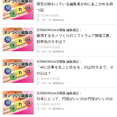
滑舌が終わっている編集者がAIにあこがれを持
つ話
2025年12月8日
三島一孝,
MONOist
日刊MONOist火曜版 編集後記：
爆増するモノづくりのソフトウェア開発工数、
効率化のカギは？
2025年11月28日
三島一孝,
MONOist
日刊MONOist月曜版 編集後記：
「AIに仕事を丸ごと任せる」のは55％まで、そ
の心は？
2025年11月10日
三島一孝,
MONOist
日刊MONOist月曜版 編集後記：
日本にとって、円高がいいのか円安がいいのか
2025年10月27日
三島一孝,
MONOist