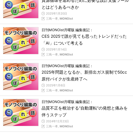
資源循環を進めるために必要な設計支援ツール
とはどうあるべきか
2025年1月20日
三島一孝,
MONOist
日刊MONOist月曜版 編集後記：
CES 2025で誰が見ても思ったトレンドだった
「AI」について考える
2025年1月14日
三島一孝,
MONOist
日刊MONOist月曜版 編集後記：
2025年問題となるか、新排出ガス規制で50cc
原付バイクが生産終了へ
2025年1月6日
三島一孝,
MONOist
日刊MONOist月曜版 編集後記：
品質不正を根治する“自動運転”の発想と痛みを
伴うステップ
2024年12月23日
三島一孝,
MONOist