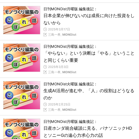
日刊MONOist月曜版 編集後記：
日本企業が伸びないのは成長に向けた投資をし
ないから
2025年3月17日
三島一孝,
MONOist
日刊MONOist月曜版 編集後記：
「やらない」という決断は「やる」ということ
と同じくらい重要
2025年3月3日
三島一孝,
MONOist
日刊MONOist火曜版 編集後記：
生成AI活用が進む中、「人」の役割はどうなる
のか
2025年2月25日
三島一孝,
MONOist
日刊MONOist月曜版 編集後記：
日産ホンダ統合破談に見る、パナソニックHD
とソニーGの遠心力求心力の話