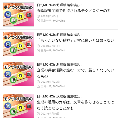
日刊MONOist月曜版 編集後記：
五輪誤審問題で期待されるテクノロジーの力
2024年8月5日
三島一孝,
MONOist
日刊MONOist月曜版 編集後記：
「もったいない精神」が常に良いとは限らない
2024年7月29日
三島一孝,
MONOist
日刊MONOist月曜版 編集後記：
企業の共創活動が進む一方で、厳しくなってい
るもの
2024年7月22日
三島一孝,
MONOist
日刊MONOist火曜版 編集後記：
生成AI活用のカギは、文章を作らせることでは
なく読ませることかも
2024年7月16日