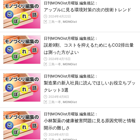
日刊MONOist月曜版 編集後記：
アップルに見る環境対策の次の技術トレンド
2024年4月22日
三島一孝,
MONOist
日刊MONOist月曜版 編集後記：
誤差9割、コストを抑えるためにもCO2排出量
は測った方がよい
2024年4月15日
三島一孝,
MONOist
日刊MONOist月曜版 編集後記：
製造業の新入社員に読んでほしいお役立ちブッ
クレット3選
2024年4月8日
三島一孝,
MONOist
日刊MONOist月曜版 編集後記：
小林製薬の健康被害問題に見る原因究明と情報
開示の難しさ
2024年4月1日
三島一孝,
MONOist