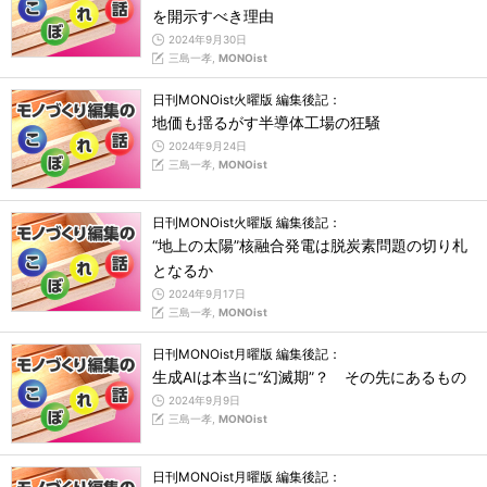
を開示すべき理由
2024年9月30日
三島一孝,
MONOist
日刊MONOist火曜版 編集後記：
地価も揺るがす半導体工場の狂騒
2024年9月24日
三島一孝,
MONOist
日刊MONOist火曜版 編集後記：
“地上の太陽”核融合発電は脱炭素問題の切り札
となるか
2024年9月17日
三島一孝,
MONOist
日刊MONOist月曜版 編集後記：
生成AIは本当に“幻滅期”？ その先にあるもの
2024年9月9日
三島一孝,
MONOist
日刊MONOist月曜版 編集後記：