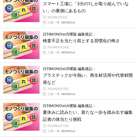
スマート工場に「3分の1しか取り組んでいな
い」の裏側にあるもの
2024年9月2日
三島一孝,
MONOist
日刊MONOist月曜版 編集後記：
検査不正を当たり前とする習慣化の怖さ
2024年8月26日
三島一孝,
MONOist
日刊MONOist月曜版 編集後記：
プラスチックが今熱い、再生材活用や代替材開
発など
2024年8月19日
三島一孝,
MONOist
日刊MONOist火曜版 編集後記：
夏休みに読みたい、新たな一歩を踏み出す編集
記者の体当たり挑戦
2024年8月13日
三島一孝,
MONOist