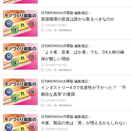
日刊MONOist月曜版 編集後記：
資源循環の原資は誰から取るべきなのか
2024年11月18日
三島一孝,
MONOist
日刊MONOist月曜版 編集後記：
「よそ者、若者、ばか者」でも、DX人材の確
保が難しい理由
2024年11月11日
三島一孝,
MONOist
日刊MONOist火曜版 編集後記：
インダストリー4.0で生産性が下がった？ “不
都合な真実”の要因
2024年11月5日
三島一孝,
MONOist
日刊MONOist月曜版 編集後記：
今後、製品の色は「黒」が増えるかもしれない
2024年10月28日