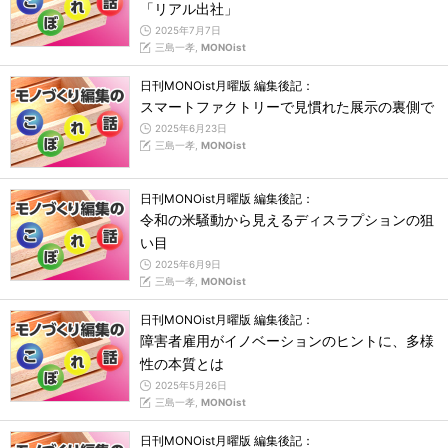
「リアル出社」
2025年7月7日
三島一孝,
MONOist
日刊MONOist月曜版 編集後記：
スマートファクトリーで見慣れた展示の裏側で
2025年6月23日
三島一孝,
MONOist
日刊MONOist月曜版 編集後記：
令和の米騒動から見えるディスラプションの狙
い目
2025年6月9日
三島一孝,
MONOist
日刊MONOist月曜版 編集後記：
障害者雇用がイノベーションのヒントに、多様
性の本質とは
2025年5月26日
三島一孝,
MONOist
日刊MONOist月曜版 編集後記：