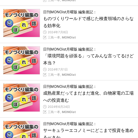
三島一孝,
MONOist
日刊MONOist月曜版 編集後記：
ものづくりワールドで感じた検査領域のさらな
る効率化
2024年7月8日
三島一孝,
MONOist
日刊MONOist月曜版 編集後記：
「環境問題を頑張る」ってみんな言ってるけど
本当？
2024年7月1日
三島一孝,
MONOist
日刊MONOist月曜版 編集後記：
成熟産業だってまだまだ進化、白物家電の工場
への投資進む
2024年6月24日
三島一孝,
MONOist
日刊MONOist月曜版 編集後記：
サーキュラーエコノミーにどこまで投資を進め
るべきか