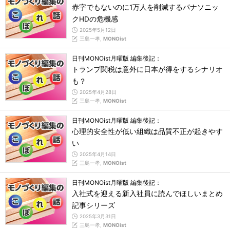
赤字でもないのに1万人を削減するパナソニッ
クHDの危機感
2025年5月12日
三島一孝,
MONOist
日刊MONOist月曜版 編集後記：
トランプ関税は意外に日本が得をするシナリオ
も？
2025年4月28日
三島一孝,
MONOist
日刊MONOist月曜版 編集後記：
心理的安全性が低い組織は品質不正が起きやす
い
2025年4月14日
三島一孝,
MONOist
日刊MONOist月曜版 編集後記：
入社式を迎える新入社員に読んでほしいまとめ
記事シリーズ
2025年3月31日
三島一孝,
MONOist