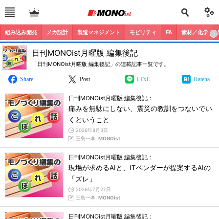
組み込み開発
メカ設計
製造マネジメント
モビリティ
FA
素材／化学
日刊MONOist月曜版 編集後記
「日刊MONOist月曜版 編集後記」の連載記事一覧です。
Share
Post
LINE
Hatena
日刊MONOist月曜版 編集後記：
痛みを無駄にしない、震災の教訓をつないでい
くということ
2026年8月3日
三島一孝,
MONOist
日刊MONOist月曜版 編集後記：
現場が求めるAIと、ITベンダーが提案するAIの
「ズレ」
2026年7月27日
三島一孝,
MONOist
日刊MONOist月曜版 編集後記：