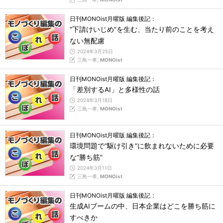
日刊MONOist月曜版 編集後記：
“下請けいじめ”を生む、当たり前のことを考え
ない無配慮
2024年3月25日
三島一孝,
MONOist
日刊MONOist月曜版 編集後記：
「差別するAI」と多様性の話
2024年3月18日
三島一孝,
MONOist
日刊MONOist月曜版 編集後記：
環境問題で“駆け引き”に飲まれないために必要
な“勝ち筋”
2024年3月11日
三島一孝,
MONOist
日刊MONOist月曜版 編集後記：
生成AIブームの中、日本企業はどこを勝ち筋に
すべきか