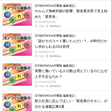
日刊MONOist月曜版 編集後記：
ホルムズ海峡封鎖の影響、製造業決算で見え始
めた「業界差」
2026年5月18日
三島一孝,
MONOist
日刊MONOist木曜版 編集後記：
「誰がそのコード書いたんだい？」AI時代だか
ら求められるOSS管理
2026年5月7日
三島一孝,
MONOist
日刊MONOist月曜版 編集後記：
実際に働いている人の数は増えているのになぜ
人手不足なのか？
2026年4月20日
三島一孝,
MONOist
日刊MONOist月曜版 編集後記：
新入社員に読んでほしい「製造業のキホン」が
分かる連載記事5選