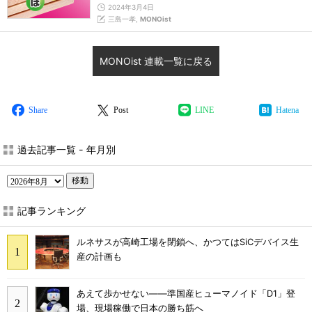
2024年3月4日
三島一孝,
MONOist
MONOist 連載一覧に戻る
Share
Post
LINE
Hatena
過去記事一覧 - 年月別
移動
記事ランキング
ルネサスが高崎工場を閉鎖へ、かつてはSiCデバイス生
産の計画も
あえて歩かせない――準国産ヒューマノイド「D1」登
場、現場稼働で日本の勝ち筋へ