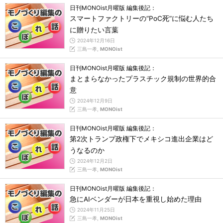
日刊MONOist月曜版 編集後記：
スマートファクトリーの“PoC死”に悩む人たち
に贈りたい言葉
2024年12月16日
三島一孝,
MONOist
日刊MONOist月曜版 編集後記：
まとまらなかったプラスチック規制の世界的合
意
2024年12月9日
三島一孝,
MONOist
日刊MONOist月曜版 編集後記：
第2次トランプ政権下でメキシコ進出企業はど
うなるのか
2024年12月2日
三島一孝,
MONOist
日刊MONOist月曜版 編集後記：
急にAIベンダーが日本を重視し始めた理由
2024年11月25日
三島一孝,
MONOist