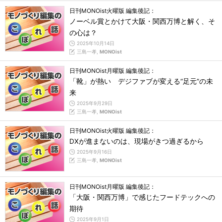
日刊MONOist火曜版 編集後記：
ノーベル賞とかけて大阪・関西万博と解く、そ
の心は？
2025年10月14日
三島一孝,
MONOist
日刊MONOist月曜版 編集後記：
「靴」が熱い デジファブが変える“足元”の未
来
2025年9月29日
三島一孝,
MONOist
日刊MONOist火曜版 編集後記：
DXが進まないのは、現場がきつ過ぎるから
2025年9月16日
三島一孝,
MONOist
日刊MONOist月曜版 編集後記：
「大阪・関西万博」で感じたフードテックへの
期待
2025年9月1日