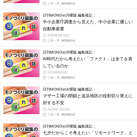
三島一孝,
MONOist
日刊MONOist月曜版 編集後記：
中小企業庁調査から見えた、中小企業に優しい
自動車産業
2025年8月19日
三島一孝,
MONOist
日刊MONOist月曜版 編集後記：
AI時代だから考えたい「ファクト」は全てを表
しているのか
2025年8月4日
三島一孝,
MONOist
日刊MONOist火曜版 編集後記：
マザー工場の閉鎖と追浜地区の役割切り替えに
対する不安
2025年7月22日
三島一孝,
MONOist
日刊MONOist月曜版 編集後記：
七夕だからこそ考えたい「リモートワーク」と