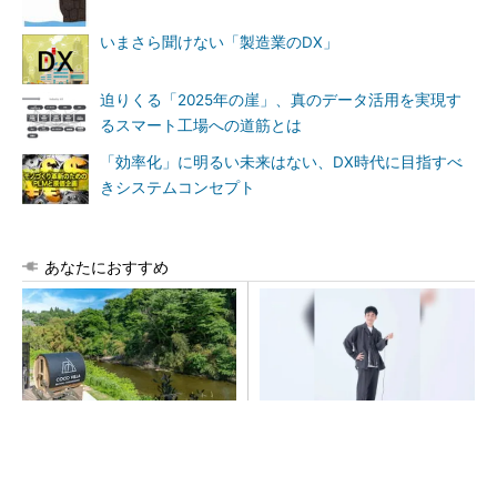
いまさら聞けない「製造業のDX」
迫りくる「2025年の崖」、真のデータ活用を実現す
るスマート工場への道筋とは
「効率化」に明るい未来はない、DX時代に目指すべ
きシステムコンセプト
あなたにおすすめ
シェア別荘「COCO VILLA O
【西野亮廣】つくりたいもの
wners」3選
を追求できる環境の作り方と
は