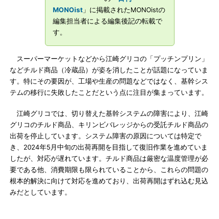
MONOist
」に掲載されたMONOistの
編集担当者による編集後記の転載で
す。
スーパーマーケットなどから江崎グリコの「プッチンプリン」
などチルド商品（冷蔵品）が姿を消したことが話題になっていま
す。特にその要因が、工場や生産の問題などではなく、基幹シス
テムの移行に失敗したことだという点に注目が集まっています。
江崎グリコでは、切り替えた基幹システムの障害により、江崎
グリコのチルド商品、キリンビバレッジからの受託チルド商品の
出荷を停止しています。システム障害の原因については特定で
き、2024年5月中旬の出荷再開を目指して復旧作業を進めていま
したが、対応が遅れています。チルド商品は厳密な温度管理が必
要である他、消費期限も限られていることから、これらの問題の
根本的解決に向けて対応を進めており、出荷再開はずれ込む見込
みだとしています。