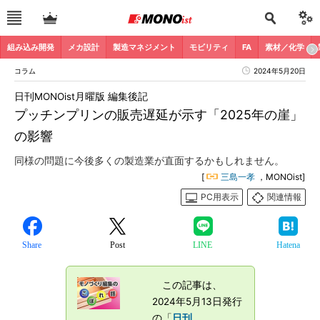
組み込み開発
メカ設計
製造マネジメント
モビリティ
FA
素材／化学
コラム
2024年5月20日
日刊MONOist月曜版 編集後記
プッチンプリンの販売遅延が示す「2025年の崖」
の影響
同様の問題に今後多くの製造業が直面するかもしれません。
[
三島一孝
，MONOist]
PC用表示
関連情報
Share
Post
LINE
Hatena
この記事は、
2024年5月13日発行
の「
日刊