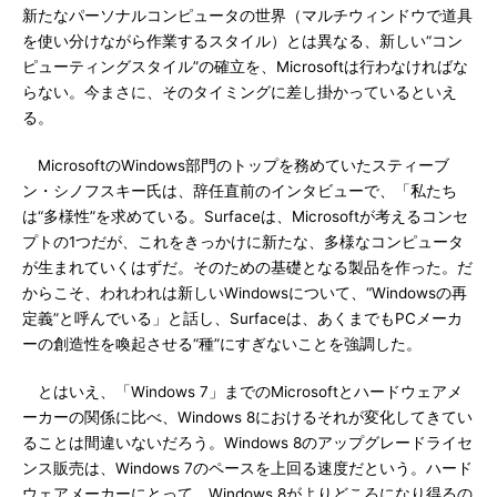
新たなパーソナルコンピュータの世界（マルチウィンドウで道具
を使い分けながら作業するスタイル）とは異なる、新しい“コン
ピューティングスタイル”の確立を、Microsoftは行わなければな
らない。今まさに、そのタイミングに差し掛かっているといえ
る。
MicrosoftのWindows部門のトップを務めていたスティーブ
ン・シノフスキー氏は、辞任直前のインタビューで、「私たち
は“多様性”を求めている。Surfaceは、Microsoftが考えるコンセ
プトの1つだが、これをきっかけに新たな、多様なコンピュータ
が生まれていくはずだ。そのための基礎となる製品を作った。だ
からこそ、われわれは新しいWindowsについて、“Windowsの再
定義”と呼んでいる」と話し、Surfaceは、あくまでもPCメーカ
ーの創造性を喚起させる“種”にすぎないことを強調した。
とはいえ、「Windows 7」までのMicrosoftとハードウェアメ
ーカーの関係に比べ、Windows 8におけるそれが変化してきてい
ることは間違いないだろう。Windows 8のアップグレードライセ
ンス販売は、Windows 7のペースを上回る速度だという。ハード
ウェアメーカーにとって、Windows 8がよりどころになり得るの