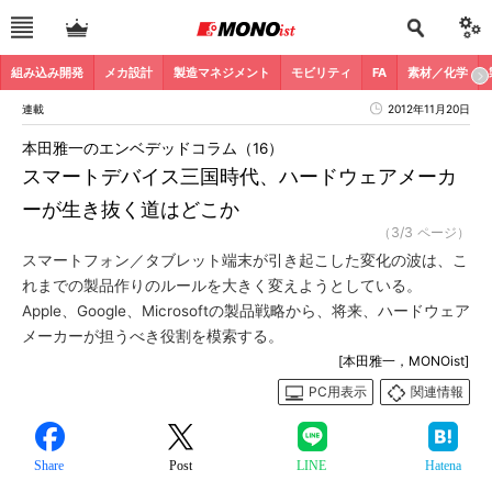
組み込み開発
メカ設計
製造マネジメント
モビリティ
FA
素材／化学
連載
2012年11月20日
本田雅一のエンベデッドコラム（16）
スマートデバイス三国時代、ハードウェアメーカ
ーが生き抜く道はどこか
（3/3 ページ）
スマートフォン／タブレット端末が引き起こした変化の波は、こ
れまでの製品作りのルールを大きく変えようとしている。
Apple、Google、Microsoftの製品戦略から、将来、ハードウェア
メーカーが担うべき役割を模索する。
[本田雅一，MONOist]
PC用表示
関連情報
Share
Post
LINE
Hatena