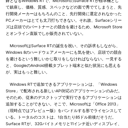
鋒となるWindows RTで、MicrosoftのSurface RTが標準機とし
て鎮座し、価格、質感、スペックなどの面で秀でてしまうと、先
行開発メーカーはもちろんのこと、先行開発に選定されなかった
PCメーカーはとても太刀打ちできない。それ故、Surfaceシリー
ズは店頭でのパートナーとの競合を避けるため、Microsoft Store
とオンライン直販でしか販売されていない。
MicrosoftはSurface RTの誕生を祝い、その訴求もしながら、
Windows 8のハードウェアメーカーにも気を使い、店頭での競合
を避けるという難しいかじ取りをしなければならない。一見する
と、GoogleのAndroid搭載タブレット端末と似た状況にも思える
が、実はもっと難しい。
Windows RTで追加できるアプリケーションは、「Windows
Store」で配布される新しいAPI対応のアプリケーションのみだ。
そのため、従来のデスクトップで実行できるアプリケーションは
追加することができない。そこで、Microsoftは「Office 2013」
（現時点ではプレビュー版）をバンドルする形でライセンスして
いる。トータルのコストは、1台当たり85ドル前後だそうだ。
Surface RTが、32Gバイトメモリと11インチ近いディスプレイ、