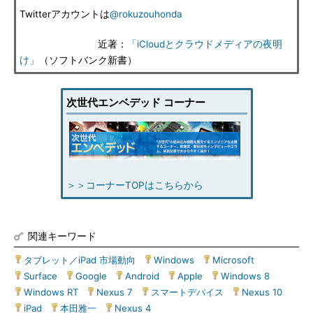
Twitterアカウントは
@rokuzouhonda
近著：
「iCloudとクラウドメディアの夜明
け」
（ソフトバンク新書）
次世代エンベデッド コーナー
＞＞コーナーTOPはこちらから
関連キーワード
タブレット／iPad 市場動向
|
Windows
|
Microsoft
|
Surface
|
Google
|
Android
|
Apple
|
Windows 8
|
Windows RT
|
Nexus 7
|
スマートデバイス
|
Nexus 10
|
iPad
|
本田雅一
|
Nexus 4