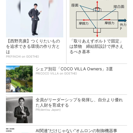
【西野亮廣】つくりたいもの
「取りあえずボルトで固定」
を追求できる環境の作り方と
は禁物 締結部設計で押さえ
は
るべき基本
PR(FINCHI on GOETHE)
シェア別荘「COCO VILLA Owners」3選
PR(COCO VILLA on GOETHE)
全員がリーダーシップを発揮し、自分より優れ
た人財を育成する
PR(dentsu Japan)
AI関連“だけじゃない”オムロンの制御機器事