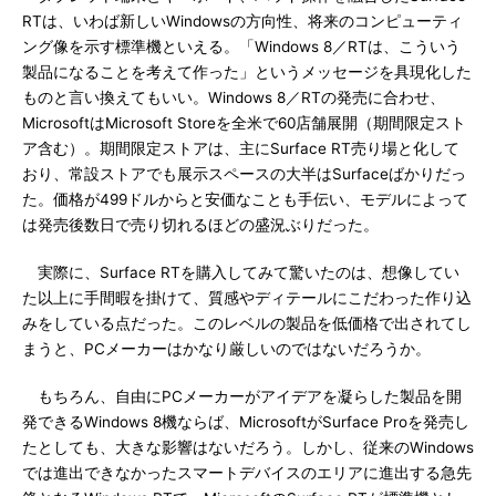
RTは、いわば新しいWindowsの方向性、将来のコンピューティ
ング像を示す標準機といえる。「Windows 8／RTは、こういう
製品になることを考えて作った」というメッセージを具現化した
ものと言い換えてもいい。Windows 8／RTの発売に合わせ、
MicrosoftはMicrosoft Storeを全米で60店舗展開（期間限定スト
ア含む）。期間限定ストアは、主にSurface RT売り場と化して
おり、常設ストアでも展示スペースの大半はSurfaceばかりだっ
た。価格が499ドルからと安価なことも手伝い、モデルによって
は発売後数日で売り切れるほどの盛況ぶりだった。
実際に、Surface RTを購入してみて驚いたのは、想像してい
た以上に手間暇を掛けて、質感やディテールにこだわった作り込
みをしている点だった。このレベルの製品を低価格で出されてし
まうと、PCメーカーはかなり厳しいのではないだろうか。
もちろん、自由にPCメーカーがアイデアを凝らした製品を開
発できるWindows 8機ならば、MicrosoftがSurface Proを発売し
たとしても、大きな影響はないだろう。しかし、従来のWindows
では進出できなかったスマートデバイスのエリアに進出する急先