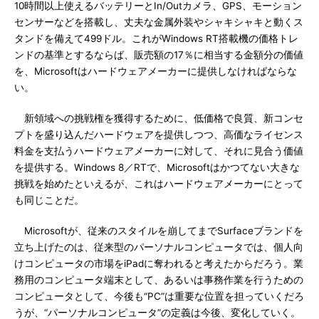
10時間以上使えるバッテリーとIn/Outカメラ、GPS、モーション
センサーなどを搭載し、丈夫な金属外装やシャキシャキと動くス
タンドを備えて499ドル。これがWindows RT搭載機の価格トレ
ンドの基準とするならば、販売額の17％に相当する金額分の価値
を、Microsoftはハードウェアメーカーに提供しなければならな
い。
新領域への挑戦権を獲得するために、低価格で良質、新コンセ
プトを盛り込んだハードウェアを提供しつつ、高価なライセンス
料金を支払うハードウェアメーカーに対して、それに見合う価値
を提供する。Windows 8／RTで、Microsoftはかつてない大きな
挑戦を始めたといえるが、これはハードウェアメーカーにとって
も同じことだ。
Microsoftが、従来のスタイルを崩してまでSurfaceブランドを
立ち上げたのは、従来型のパーソナルコンピュータでは、個人向
けコンピュータの市場をiPadに奪われると考えたからだろう。業
務用のコンピュータ端末として、あるいは事務作業を行うための
コンピュータとして、今後も“PC”は重要な位置を担っていくだろ
うが、“パーソナルコンピュータ”の定義は今後、変化していく。