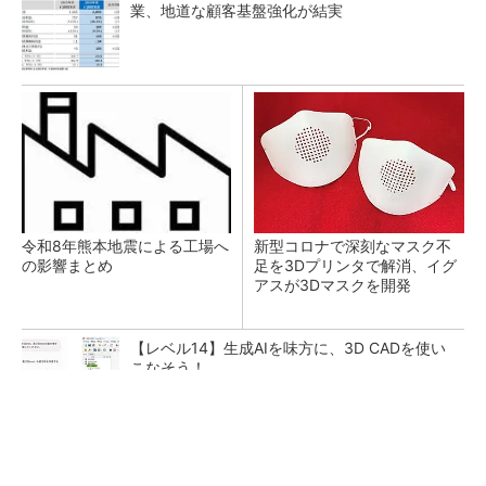
業、地道な顧客基盤強化が結実
令和8年熊本地震による工場へ
新型コロナで深刻なマスク不
の影響まとめ
足を3Dプリンタで解消、イグ
アスが3Dマスクを開発
【レベル14】生成AIを味方に、3D CADを使い
こなそう！
全員がリーダーシップを発揮し、自分より優れ
た人財を育成する