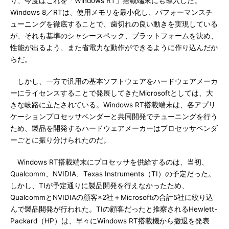
り、今度はこれを「Windows RT」搭載端末にも導入した。
Windows 8／RTは、使用メモリを最小化し、パフォーマンスチ
ューニングを徹底することで、歯切れの良い動きを実現している
が、それも基準のシャシースペック、プラットフォームを決め、
性能が出るよう、また省電力な動作ができるように作り込んだか
らだ。
しかし、一方で汎用の基本ソフトウェアをハードウェアメーカ
ーにライセンスすることで発展してきたMicrosoftとしては、大
きな岐路に立たされている。Windows RT搭載端末は、各アプリ
ケーションプロセッサベンダーと共同開発でチューニングを行う
ため、製品を開発するハードウェアメーカーはプロセッサベンダ
ーごとに振り分けられたのだ。
Windows RT搭載端末にプロセッサを供給するのは、当初、
Qualcomm、NVIDIA、Texas Instruments（TI）の予定だった。
しかし、TIが予定通りに製品開発を行えなかったため、
QualcommとNVIDIAの顧客×2社＋Microsoftの合計5社に絞り込
んで製品開発が行われた。TIの顧客だったと推察されるHewlett-
Packard（HP）は、早々にWindows RT搭載機から撤退を発表