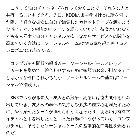
こうして“自分チャンネル”を作っておくことで、それを友人と
共有することもできる。先日、KDDIの田中孝司社長に話を伺っ
た際、「好きな彼女に自分で編集したカセットテープを渡すよう
な感じ」とこの機能のイメージを語っていたが、彼女といわなく
とも友人同士で自分チャンネル交換しながらサービスへの関心を
高めていく方法は、ソーシャルゲームの“やる気を起こさせるメ
カニズム”にも似ている。
コンプガチャ問題の報道以来、ソーシャルゲームというと、
「カードを集めて、絵合わせするために多額のお金が掛かる」こ
とばかりが注目されがちだが、ソーシャルゲームの基本は“ソー
シャル”の部分だ。
SNSでつながる知人・友人との競争、あるいは協力関係を生み
出していき、友人への奉仕の気持ちや多少の虚栄心を満たすため
に、やり始めたゲームが辞められなくなったり、あるいは有料ア
イテムへと手を出したりといった行動につながっていく。コンプ
ガチャは、そうしたソーシャルゲームの基本的な中毒性を煽るも
のだ。