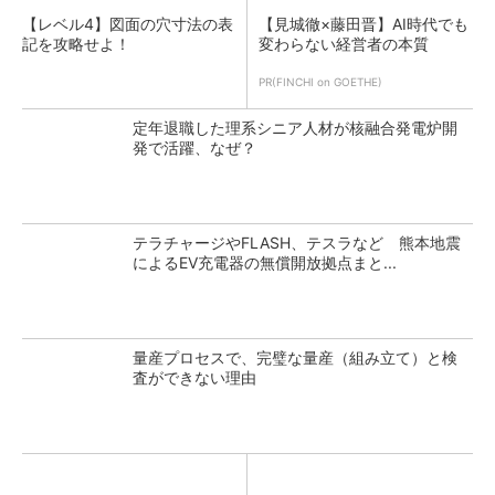
【レベル4】図面の穴寸法の表
【見城徹×藤田晋】AI時代でも
記を攻略せよ！
変わらない経営者の本質
PR(FINCHI on GOETHE)
定年退職した理系シニア人材が核融合発電炉開
発で活躍、なぜ？
テラチャージやFLASH、テスラなど 熊本地震
によるEV充電器の無償開放拠点まと...
量産プロセスで、完璧な量産（組み立て）と検
査ができない理由