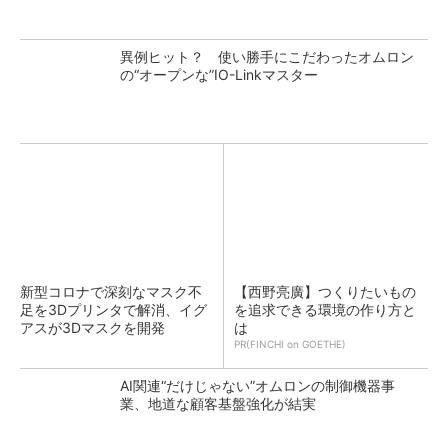
異例ヒット？ 使い勝手にこだわったオムロン
の“オープンな”IO-Linkマスター
新型コロナで深刻なマスク不
【西野亮廣】つくりたいもの
足を3Dプリンタで解消、イグ
を追求できる環境の作り方と
アスが3Dマスクを開発
は
PR(FINCHI on GOETHE)
AI関連“だけじゃない”オムロンの制御機器事
業、地道な顧客基盤強化が結実