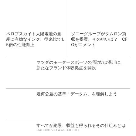
ペロブスカイト太陽電池の量
ソニーグループがタムロン買
産に有効なインク、従来比で1.
収を提案、その狙いは？ CF
5倍の性能向上
Oがコメント
マツダのモータースポーツの“聖地”は深川に、
新たなブランド体験拠点を開設
幾何公差の基準「データム」を理解しよう
すべてが絶景、収益も得られるその仕組みとは
PR(COCO VILLA on GOETHE)