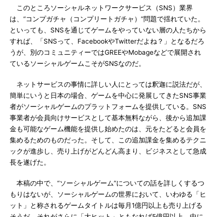
このところソーシャルネットワークサービス（SNS）業界
は、“コンプガチャ（コンプリートガチャ）”問題で揺れていた。
といっても、SNSを通じてゲームをやっていない層の人たちから
すれば、「SNSって、FacebookやTwitterだよね？」となるだろ
うが、別のコミュニティーではGREEやMobageなどで展開され
ているソーシャルゲームこそがSNSなのだ。
ネットサービスの事情に詳しい人にとっては釈迦に説法だが、
簡単にいうと日本の場合、ゲームを中心に発展してきたSNS事業
者がソーシャルゲームのプラットフォームを提供している。SNS
事業者が会員向けサービスとして基本無料ながら、後から追加課
金も可能なゲーム機能を提供し始めたのは、元をたどると会員を
集めるためのものだった。そして、この追加課金を集めるテクニ
ックが進歩し、売り上げがどんどん高まり、ビジネスとして急成
長を遂げた。
本稿の中で、“ソーシャルゲーム”についての話を詳しくするつ
もりはないが、ソーシャルゲームの世界において、いわゆる「ヒ
ット」と称されるゲームタイトルは毎月1億円以上も売り上げる
そうだ。それがさらに「大ヒット」ともなれば5億円以上、中に