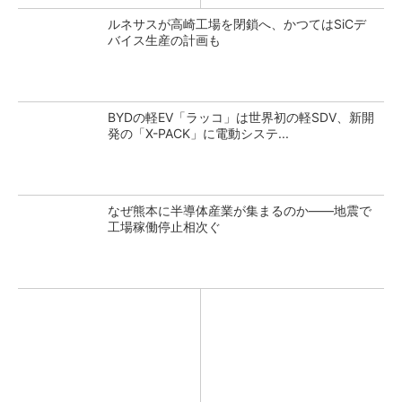
ルネサスが高崎工場を閉鎖へ、かつてはSiCデ
バイス生産の計画も
BYDの軽EV「ラッコ」は世界初の軽SDV、新開
発の「X-PACK」に電動システ...
なぜ熊本に半導体産業が集まるのか――地震で
工場稼働停止相次ぐ