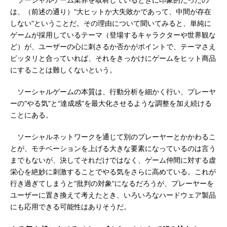
ソーシャルゲーム業界を取材しているときに印象的だったの
は、（前述の通り）“大ヒットか大失敗かであって、中間が存在
しない”ということだ。その理由について聞いてみると、単純に
ゲームが採用しているテーマ（登場するキャラクターや世界観な
ど）が、ユーザーの心に刺さるか否かがポイントで、テーマさえ
ピッタリと合っていれば、それをきっかけにゲームをヒット商品
にすることは難しくないという。
ソーシャルゲームの本質は、行動分析を細かく行い、プレーヤ
ーの“やる気”と“達成感”を最大化させるような調整を加え続ける
ことにある。
ソーシャルネットワークを通じて別のプレーヤーとかかわるこ
とが、モチベーションを上げる大きな要素になっているのは言う
までもないが、決してそれだけではなく、ゲーム仲間に対する虚
栄心を絶妙に刺激することでやる気をさらに高めている。これが
行き過ぎてしまうと“批判の対象”になるだろうが、プレーヤーを
ユーザーに置き換えて考えたとき、いろいろなハードウェア製品
にも応用できる可能性はありそうだ。