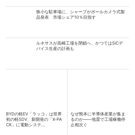
狭小な駐車場に、シャープがポールカメラ式製
品発表 市場シェア10％目指す
ルネサスが高崎工場を閉鎖へ、かつてはSiCデ
バイス生産の計画も
BYDの軽EV「ラッコ」は世界
なぜ熊本に半導体産業が集ま
初の軽SDV、新開発の「X-PA
るのか――地震で工場稼働停
CK」に電動システ...
止相次ぐ