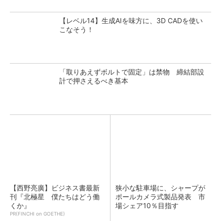
【レベル14】生成AIを味方に、3D CADを使い
こなそう！
「取りあえずボルトで固定」は禁物 締結部設
計で押さえるべき基本
【西野亮廣】ビジネス書最新
狭小な駐車場に、シャープが
刊『北極星 僕たちはどう働
ポールカメラ式製品発表 市
くか』
場シェア10％目指す
PR(FINCHI on GOETHE)