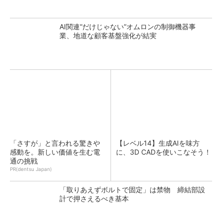
AI関連“だけじゃない”オムロンの制御機器事
業、地道な顧客基盤強化が結実
「さすが」と言われる驚きや
【レベル14】生成AIを味方
感動を。新しい価値を生む電
に、3D CADを使いこなそう！
通の挑戦
PR(dentsu Japan)
「取りあえずボルトで固定」は禁物 締結部設
計で押さえるべき基本