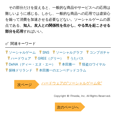
その部分だけを捉えると、一般的な商品やサービスへの応用は
難しいように感じる。しかし、一般的な商品への応用では虚栄心
を煽って消費を加速させる必要などない。ソーシャルゲームの原
点である、
知人、友人との関係性を生かし、やる気を起こさせる
部分を応用
すればいい。
関連キーワード
ソーシャルゲーム
|
SNS
|
ソーシャルグラフ
|
コンプガチャ
|
ハードウェア
|
GREE（グリー）
|
うたパス
|
DeNA（ディー・エヌ・エー）
|
本田雅一
|
怪盗ロワイヤル
|
探検ドリランド
|
本田雅一のエンベデッドコラム
ハードウェアの“ソーシャルゲーム化”
Copyright © ITmedia, Inc. All Rights Reserved.
次のページへ