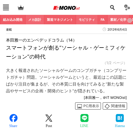
組み込み開発
メカ設計
製造マネジメント
モビリティ
FA
素材／化学
連載
2012年6月4日
本田雅一のエンベデッドコラム（14）
スマートフォンが創る“ソーシャル・ゲーミフィケ
ーション”の時代
（1/2 ページ）
大きく報道されたソーシャルゲームのコンプガチャ（コンプリー
トガチャ）問題。ソーシャルゲームというと、最近はこの話題に
ばかり注目が集まるが、その本質に目を向けてみると“新たな製
品やサービスの企画・開発のヒント”が隠されている。
[本田雅一，＠IT MONOist]
PC用表示
関連情報
Share
Post
LINE
Hatena