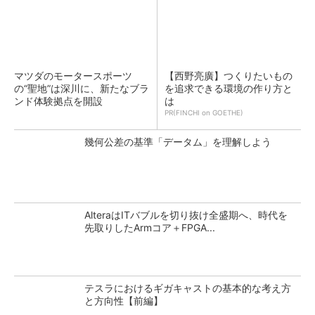
マツダのモータースポーツ
【西野亮廣】つくりたいもの
の“聖地”は深川に、新たなブラ
を追求できる環境の作り方と
ンド体験拠点を開設
は
PR(FINCHI on GOETHE)
幾何公差の基準「データム」を理解しよう
AlteraはITバブルを切り抜け全盛期へ、時代を
先取りしたArmコア＋FPGA...
テスラにおけるギガキャストの基本的な考え方
と方向性【前編】