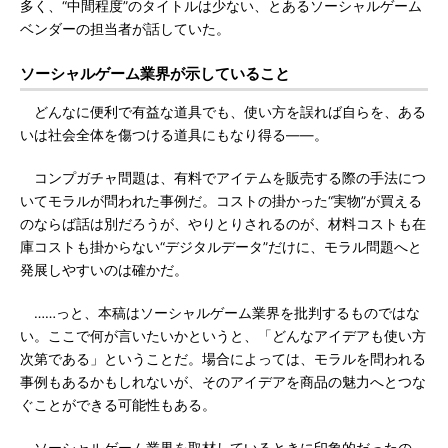
多く、“中間程度”のタイトルは少ない、とあるソーシャルゲーム
ベンダーの担当者が話していた。
ソーシャルゲーム業界が示していること
どんなに便利で有益な道具でも、使い方を誤れば自らを、ある
いは社会全体を傷つける道具にもなり得る――。
コンプガチャ問題は、有料でアイテムを販売する際の手法につ
いてモラルが問われた事例だ。コストの掛かった“実物”が買える
のならば話は別だろうが、やりとりされるのが、材料コストも在
庫コストも掛からない“デジタルデータ”だけに、モラル問題へと
発展しやすいのは確かだ。
……っと、本稿はソーシャルゲーム業界を批判するものではな
い。ここで何が言いたいかというと、「どんなアイデアも使い方
次第である」ということだ。場合によっては、モラルを問われる
事例もあるかもしれないが、そのアイデアを商品の魅力へとつな
ぐことができる可能性もある。