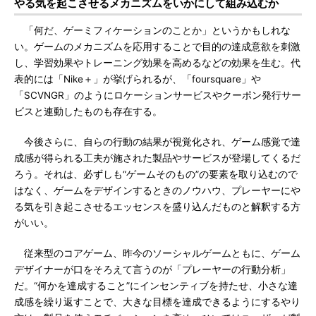
やる気を起こさせるメカニズムをいかにして組み込むか
「何だ、ゲーミフィケーションのことか」というかもしれな
い。ゲームのメカニズムを応用することで目的の達成意欲を刺激
し、学習効果やトレーニング効果を高めるなどの効果を生む。代
表的には「Nike＋」が挙げられるが、「foursquare」や
「SCVNGR」のようにロケーションサービスやクーポン発行サー
ビスと連動したものも存在する。
今後さらに、自らの行動の結果が視覚化され、ゲーム感覚で達
成感が得られる工夫が施された製品やサービスが登場してくるだ
ろう。それは、必ずしも“ゲームそのもの”の要素を取り込むので
はなく、ゲームをデザインするときのノウハウ、プレーヤーにや
る気を引き起こさせるエッセンスを盛り込んだものと解釈する方
がいい。
従来型のコアゲーム、昨今のソーシャルゲームともに、ゲーム
デザイナーが口をそろえて言うのが「プレーヤーの行動分析」
だ。“何かを達成すること”にインセンティブを持たせ、小さな達
成感を繰り返すことで、大きな目標を達成できるようにするやり