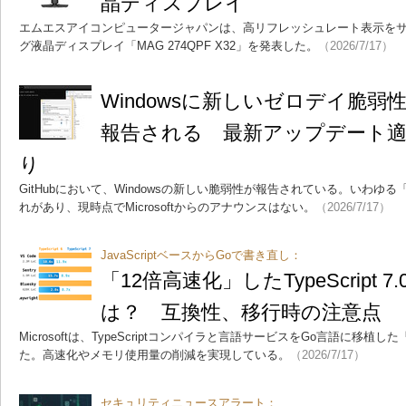
晶ディスプレイ
エムエスアイコンピュータージャパンは、高リフレッシュレート表示をサポ
グ液晶ディスプレイ「MAG 274QPF X32」を発表した。
（2026/7/17）
Windowsに新しいゼロデイ脆弱性「L
報告される 最新アップデート
り
GitHubにおいて、Windowsの新しい脆弱性が報告されている。いわ
れがあり、現時点でMicrosoftからのアナウンスはない。
（2026/7/17）
JavaScriptベースからGoで書き直し：
「12倍高速化」したTypeScript
は？ 互換性、移行時の注意点
Microsoftは、TypeScriptコンパイラと言語サービスをGo言語に移植した「T
た。高速化やメモリ使用量の削減を実現している。
（2026/7/17）
セキュリティニュースアラート：