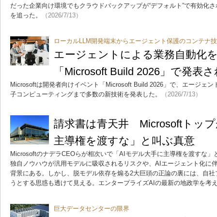
だった企業向け環境でもクラウドバックアップが“デフォルト”で有効化
を追った。
（2026/7/13）
ローカルLLM開発端末からエージェント保護のコンテナ
エージェントによる業務自動化
「Microsoft Build 2026」
Microsoftは開発者向けイベント「Microsoft Build 2026」で、
子コンピューティングまで多数の新技術を発表した。
（2026/7/13）
請求書は青天井 Microsoftト
主導権を渡すな」と叫ぶ真意
MicrosoftのナデラCEOらが相次いで「AIモデル大手に主導権を渡す
独自ノウハウが汎用モデルに吸収されるリスクや、AIエージェント化に
背景にある。しかし、脱モデル依存を煽る2大巨頭の正論の裏には、自社
うとする思惑も透けて見える。エンタープライズAIの最新の地政学を考
巨大データセンターの限界