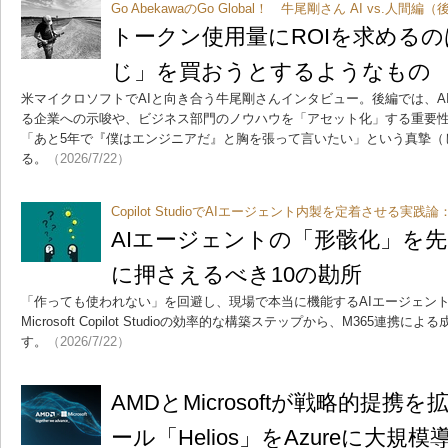
Go AbekawaのGo Global！ 牛尾剛さん AI vs.人間編
トークン使用量にROIを求める
じ」を買おうとするようなもの
米マイクロソフトでAIと向き合う牛尾剛さんインタビュー。後編では、AI
る企業への示唆や、ビジネス部門のノウハウを「アセット化」する重要性
「あと5年で『僕はエンジニアだ』と胸を張って言いたい」という真摯（
る。
（2026/7/22）
Copilot StudioでAIエージェント内製を定着させる実践論
AIエージェントの「形骸化」を
に押さえるべき10の勘所
「作っても使われない」を回避し、現場で本当に機能するAIエージェント
Microsoft Copilot Studioの効率的な構築ステップから、M365連
す。
（2026/7/22）
AMDとMicrosoftが戦略的提携
ール「Helios」をAzureに大規模