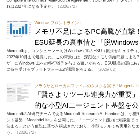
Compute Interconnect Multi-Source Agreement（OCI MS
れば2027年になる予定だ。
（2026/7/2）
Windowsフロントライン：
メモリ不足によるPC高騰が直撃！ W
ESU延長の裏事情と「脱Window
Microsoftは、コンシューマー向けWindows 10のESU（拡張セキュ
2027年10月まで延長した。この背景には、深刻なメモリ供給問題による
ザーにWindows 11への移行猶予を与える狙いがある。ESU延長の裏にあるMi
に待ち受けるプラットフォームの課題を考える。
（2026/7/2）
ブラウザとローカルファイルのタスクを実行「MagenticLi
「賢さよりツール連携力が重要」 Mi
的な小型AIエージェント基盤を公
MicrosoftのAI研究チームであるMicrosoft Research AI Fronti
ント基盤「MagenticLite」を公開した。「エージェント能力は知識量
決まる」という仮説に基づき構成されており、小型モデルでも実用的な
う。
（2026/7/2）