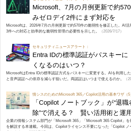
Microsoft、7月の月例更新で約
みゼロデイ2件にまず対応を
Microsoftは、2026年7月の月例更新で約570件の脆弱性を修正した。
3件への対応と効率的な脆弱性管理の必要性を示した。
（2026/7/17）
セキュリティニュースアラート：
Entra IDの標準認証がパスキー
くなるのはいつ？
MicrosoftはEntra IDの標準認証方式をパスキーに変更する。AIを利
と音声認証への依存を減らす狙いだ。両認証はいつまで使えるのか。
（20
情シスのためのMicrosoft 365／Copilot活用の基本ワザ（
「Copilot ノートブック」が“
除”で消える？ 賢い活用術と運
企業の情報システム部門が「Microsoft 365」「Microsoft 365 Cop
を解説する本連載。今回は、Copilotライセンス不要になった「Copilo