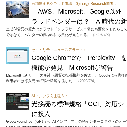
再加速するクラウド市場、Synergy Research調査：
「AWS、Microsoft、Googl
ラウドベンダーは？ AI時代の
生成AI需要の拡大はクラウドインフラサービス市場にも変化をもたらし
ではなく、ベンダーの顔ぶれにも変化が見られる。
（2026/7/3）
セキュリティニュースアラート：
Google Chromeで「Perplex
機能が発見 Microsoftが警告
MicrosoftはAIサービスを装う悪質な拡張機能を確認し、Googleに
利用者には導入元や権限の確認を促した。
（2026/7/4）
AIインフラ向上狙う：
光接続の標準規格「OCI」対応シ
に投入
GlobalFoundries（GF）が、AIインフラ向けの光インターコネクトのオー