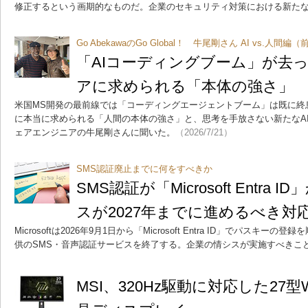
修正するという画期的なものだ。企業のセキュリティ対策における新た
Go AbekawaのGo Global！ 牛尾剛さん AI vs.人間編
「AIコーディングブーム」が去
アに求められる「本体の強さ」
米国MS開発の最前線では「コーディングエージェントブーム」は既に終息
に本当に求められる「人間の本体の強さ」と、思考を手放さない新たなA
ェアエンジニアの牛尾剛さんに聞いた。
（2026/7/21）
SMS認証廃止までに何をすべきか
SMS認証が「Microsoft Entra
スが2027年までに進めるべき対
Microsoftは2026年9月1日から「Microsoft Entra ID」でパスキー
供のSMS・音声認証サービスを終了する。企業の情シスが実施すべきこ
MSI、320Hz駆動に対応した27