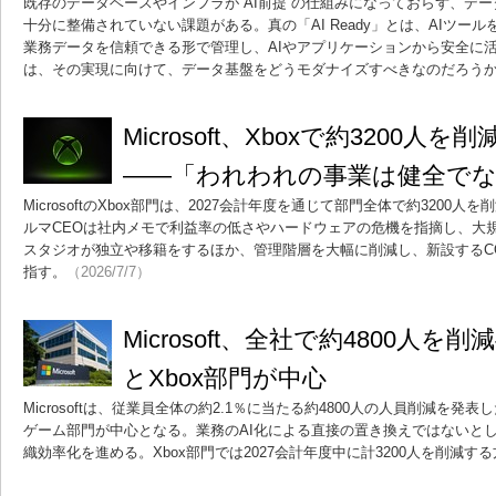
既存のデータベースやインフラが“AI前提”の仕組みになっておらず、デ
十分に整備されていない課題がある。真の「AI Ready」とは、AIツー
業務データを信頼できる形で管理し、AIやアプリケーションから安全に
は、その実現に向けて、データ基盤をどうモダナイズすべきなのだろう
Microsoft、Xboxで約3200
――「われわれの事業は健全でな
MicrosoftのXbox部門は、2027会計年度を通じて部門全体で約320
ルマCEOは社内メモで利益率の低さやハードウェアの危機を指摘し、大
スタジオが独立や移籍をするほか、管理階層を大幅に削減し、新設するC
指す。
（2026/7/7）
Microsoft、全社で約4800人
とXbox部門が中心
Microsoftは、従業員全体の約2.1％に当たる約4800人の人員削減を発
ゲーム部門が中心となる。業務のAI化による直接の置き換えではないと
織効率化を進める。Xbox部門では2027会計年度中に計3200人を削減す