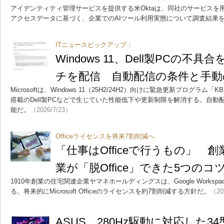
アイデンティティ管理サービスを提供する米Oktaは、同社のサービスを
アクセスデータに基づく、企業でのAIツール利用実態について調査結果
ITニュースピックアップ：
Windows 11、Dell製PCの不
チを配信 自動配信の条件と手動
Microsoftは、Windows 11（25H2/24H2）向けに緊急更新プログラム「KB5
搭載のDell製PCなどで生じていた性能低下や更新制限を解消する。自
能だ。
（2026/7/23）
Officeライセンスを将来7割削減へ
「仕事はOfficeで行うもの」 創
業が「脱Office」できた5つのコ
1910年創業の住宅関連企業ヤマネホールディングスは、Google Workspa
る。将来的にMicrosoft Officeのライセンスを約7割削減する方針だ。
（20
ASUS、280Hz駆動に対応した