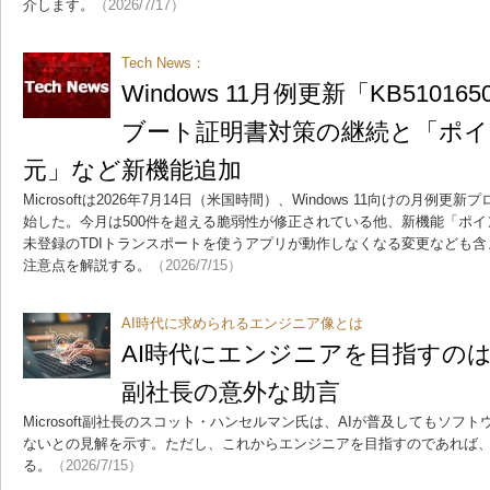
介します。
（2026/7/17）
Tech News：
Windows 11月例更新「KB510
ブート証明書対策の継続と「ポ
元」など新機能追加
Microsoftは2026年7月14日（米国時間）、Windows 11向けの月例更新
始した。今月は500件を超える脆弱性が修正されている他、新機能「ポ
未登録のTDIトランスポートを使うアプリが動作しなくなる変更なども
注意点を解説する。
（2026/7/15）
AI時代に求められるエンジニア像とは
AI時代にエンジニアを目指すのは無謀
副社長の意外な助言
Microsoft副社長のスコット・ハンセルマン氏は、AIが普及してもソ
ないとの見解を示す。ただし、これからエンジニアを目指すのであれば
る。
（2026/7/15）