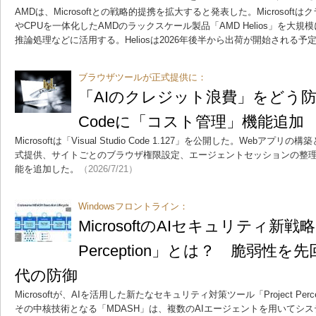
AMDは、Microsoftとの戦略的提携を拡大すると発表した。Microsoftは
やCPUを一体化したAMDのラックスケール製品「AMD Helios」を大
推論処理などに活用する。Heliosは2026年後半から出荷が開始される予
ブラウザツールが正式提供に：
「AIのクレジット浪費」をどう防ぐ？ V
Codeに「コスト管理」機能追加
Microsoftは「Visual Studio Code 1.127」を公開した。Web
式提供、サイトごとのブラウザ権限設定、エージェントセッションの整
能を追加した。
（2026/7/21）
Windowsフロントライン：
MicrosoftのAIセキュリティ新戦略「
Perception」とは？ 脆弱性
代の防御
Microsoftが、AIを活用した新たなセキュリティ対策ツール「Project Pe
その中核技術となる「MDASH」は、複数のAIエージェントを用いてシ