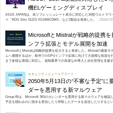
機ELゲーミングディスプレイ
ASUS JAPANは、高リフレッシュレート表示に対応した34型ウルトラ
イ「ROG Strix OLED XG34WCDMS」など2製品を発表した。
（2026/7/
MicrosoftとMistralが戦略的
ンフラ拡張とモデル展開を加速
MicrosoftとMistralは戦略的提携を拡大すると発表した。Mistralの最新
ムへ展開するほか、欧州でのGPUインフラ拡張に向けて大規模な投資を
まで多様な環境に対応し、規制業界での高度なAI導入と自社管理を支援
セキュリティニュースアラート：
2050年5月13日の“不審な予定”に
ダーを悪用する新マルウェア
Group-IBは、Microsoft 365のカレンダーを悪用する新マルウェアを確
予定を隠れみのに指令を受信したり搾取したデータを送信したりすると