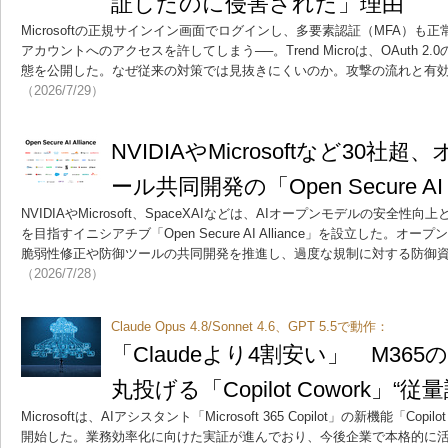
証したのに侵害された」理由
Microsoftの正規サインイン画面でログインし、多要素認証（MFA）
アカウントへのアクセスを許してしまう──。Trend Microは、OAuth 
態を公開した。なぜ従来の対策では見抜きにくいのか。攻撃の流れと有
（2026/7/29）
NVIDIAやMicrosoftなど30社
ール共同開発の「Open Secure AI 
NVIDIAやMicrosoft、SpaceXAIなどは、AIオープンモデルの安
を目指すイニシアチブ「Open Secure AI Alliance」を設立した。
脆弱性修正や防御ツールの共同開発を推進し、過度な規制に対する防御
（2026/7/28）
Claude Opus 4.8/Sonnet 4.6、GPT 5.5で動作：
「Claudeより4割安い」 M365の
丸投げる「Copilot Cowork」“
Microsoftは、AIアシスタント「Microsoft 365 Copilot」の新機能「Co
開始した。業務効率化に向けた実証が進んでおり、今後企業で本格的に