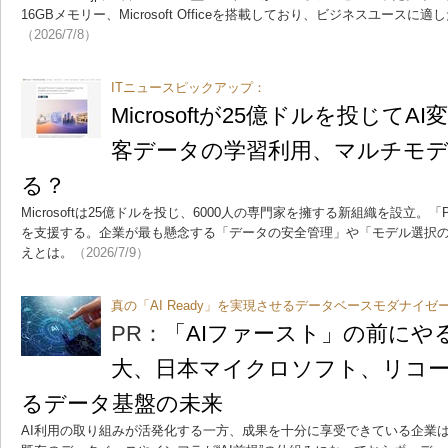
16GBメモリー、Microsoft Officeを搭載しており、ビジネスユース
（2026/7/8）
ITニュースピックアップ：
Microsoftが25億ドルを投じて
客データの学習利用、マルチモ
る？
Microsoftは25億ドルを投じ、6000人の専門家を擁する新組織を設立。
を支援する。企業が最も懸念する「データの安全管理」や「モデル選択
えとは。
（2026/7/9）
真の「AI Ready」を実現させるデータベースモダナイゼ
PR：
「AIファースト」の前にや
大、日本マイクロソフト、リコ
るデータ基盤の未来
AI利用の取り組みが活発化する一方、成果を十分に享受できている企業