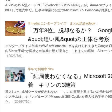
ASUSの15.6型ノートPC「Vivobook 15 M1502NAQ」が、Amazo
8800円で販売中だ。仕事や学業に役立つMicrosoft 365 Personalが付属
ITmedia エンタープライズ まとめ読みeBook：
「万年3位」脱却なるか？ Google
&quot;追い風&quot;の正体を考察
エンタープライズ市場でAWSやMicrosoftに水をあけられてきたGoogle
内SIer大手4社が同社との協業に動く理由と、これまでの経緯、AIエー
（2026/7/9）
半年で利用率70％
「結局使わなくなる」Microsoft 36
着 キリンの3施策
導入した生成AIツールが使われない――。この事態を避けるため他社は
システムは、キリングループでMicrosoft 365 Copilotを導入後約半年
た。
（2026/7/10）