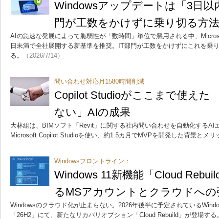
Windowsアップデートは「3日以
門が工数をかけずに乗り切る方
AIの急速な発展によって脆弱性が「数時間」単位で悪用される中、Microsof
日未満で全社展開する新基準を推奨。IT部門が工数をかけずにこれを乗
る。
（2026/7/14）
問い合わせ対応月1580時間削減
Copilot Studioがここまで使
ない」AIの成果
大林組は、BIMソフト「Revit」に関する社内問い合わせを自動化するA
Microsoft Copilot Studioを使い、約1.5カ月でMVPを開発した背景
Windowsフロントライン：
Windows 11新機能「Cloud Re
るMSアカウントとクラウドへの
Windowsのクラウド化が止まらない。2026年後半に予定されているWind
「26H2」にて、新たなリカバリオプション「Cloud Rebuild」が登