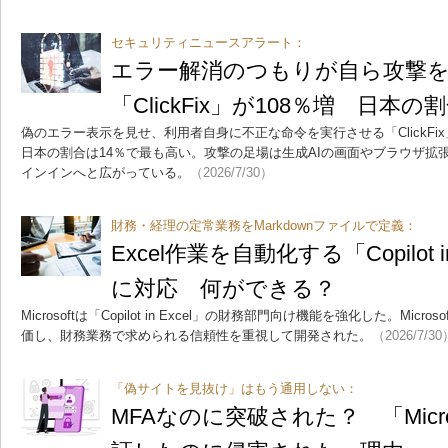
セキュリティニュースアラート：
エラー解消のつもりが自ら攻撃
「ClickFix」が108％増 日本の
偽のエラー表示を見せ、利用者自身に不正な命令を実行させる「ClickFi
日本の割合は14％で最も高い。攻撃の足場は生成AIの画面やブラウザ拡張機能
インインへと広がっている。
（2026/7/30）
財務・経理の定常業務をMarkdownファイルで定義：
Excel作業を自動化する「Copilot 
に対応 何ができる？
Microsoftは「Copilot in Excel」の財務部門向け機能を強化した。Mi
価し、財務業務で求められる信頼性を重視して開発された。
（2026/7/30
「偽サイトを見抜け」はもう通用しない：
MFAなのに突破された？ 「Micro