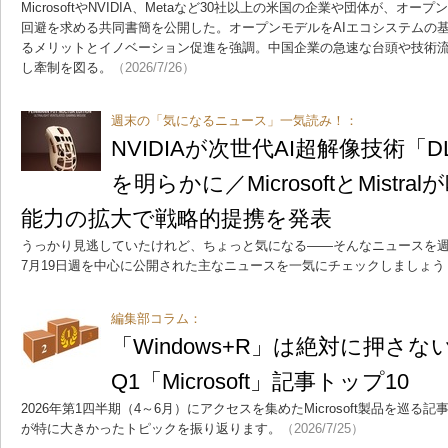
MicrosoftやNVIDIA、Metaなど30社以上の米国の企業や団体が、オ
回避を求める共同書簡を公開した。オープンモデルをAIエコシステムの
るメリットとイノベーション促進を強調。中国企業の急速な台頭や技術
し牽制を図る。
（2026/7/26）
週末の「気になるニュース」一気読み！：
NVIDIAが次世代AI超解像技術「D
を明らかに／MicrosoftとMistr
能力の拡大で戦略的提携を発表
うっかり見逃していたけれど、ちょっと気になる――そんなニュースを週
7月19日週を中心に公開された主なニュースを一気にチェックしましょう
編集部コラム：
「Windows+R」は絶対に押さな
Q1「Microsoft」記事トップ10
2026年第1四半期（4～6月）にアクセスを集めたMicrosoft製品を巡る
が特に大きかったトピックを振り返ります。
（2026/7/25）