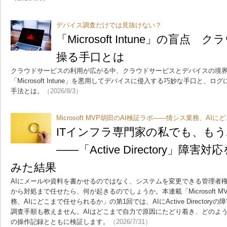
デバイス調査だけでは見抜けない？
「Microsoft Intune」の盲
操る手口とは
クラウドサービスの利用が広がる中、クラウドサービスとデバイスの境
「Microsoft Intune」を悪用してデバイスに侵入する巧妙な手口と
手法とは。
（2026/8/3）
Microsoft MVP胡田のAI検証ラボ――情シス業務、A
ITインフラ専門家の私でも、もう
――「Active Directory」障
みた結果
AIにメールや資料を書かせるのではなく、システムを変更できる管理者権
から対処まで任せたら、何が起きるのでしょうか。本連載「Microsoft 
務、AIにどこまで任せられるか」の第1回では、AIにActive Directo
調査手順も教えません。AIはどこまで自力で原因にたどり着き、どのよ
の操作記録とともに検証します。
（2026/7/31）