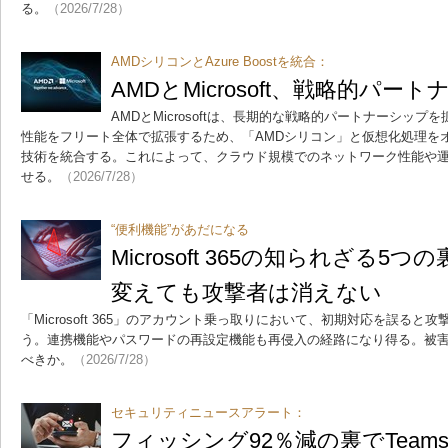
る。
（2026/7/28）
AMDシリコンとAzure Boostを統合：
AMDとMicrosoft、戦略的パー
AMDとMicrosoftは、長期的な戦略的パートナーシッ
性能をフリート全体で拡張するため、「AMDシリコン」と仮想化処理をオフロー
技術を統合する。これによって、クラウド規模でのネットワーク性能や
せる。
（2026/7/28）
“便利機能”があだになる
Microsoft 365の知られざる
変えても攻撃者は消えない
「Microsoft 365」のアカウント乗っ取りにおいて、初期対応を誤る
う。連携機能やパスワードの再設定機能も再侵入の経路になり得る。被
べきか。
（2026/7/28）
セキュリティニュースアラート：
フィッシング92％減の裏でTeam