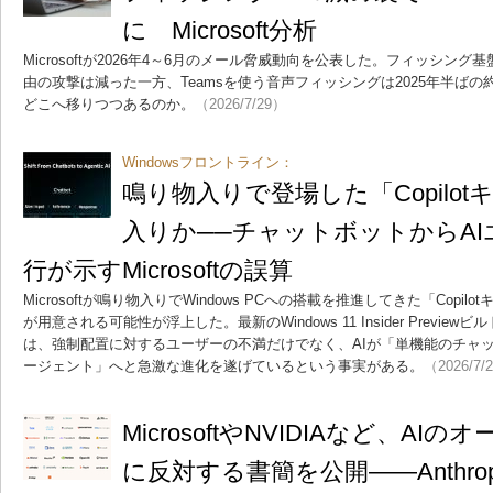
に Microsoft分析
Microsoftが2026年4～6月のメール脅威動向を公表した。フィッシン
由の攻撃は減った一方、Teamsを使う音声フィッシングは2025年半ばの
どこへ移りつつあるのか。
（2026/7/29）
Windowsフロントライン：
鳴り物入りで登場した「Copilo
入りか──チャットボットからA
行が示すMicrosoftの誤算
Microsoftが鳴り物入りでWindows PCへの搭載を推進してきた「Copi
が用意される可能性が浮上した。最新のWindows 11 Insider Previ
は、強制配置に対するユーザーの不満だけでなく、AIが「単機能のチャッ
ージェント」へと急激な進化を遂げているという事実がある。
（2026/7/
MicrosoftやNVIDIAなど、A
に反対する書簡を公開――Anthro