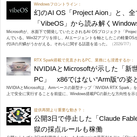
Windowsフロントライン：
幻のAI OS「Project Aion」
「VibeOS」から読み解くWindo
Microsoftが、水面下で開発していたとされるAI OSプロジェクト「Proje
んでいる。Win32アプリを排し、AIエージェントを軸としたこの軽量O
代UIの片鱗がうかがえる。それらに関する話題を追った。
（2026/7/7）
RTX Spark搭載で見直されるPC、業務にも浸透するか：
NVIDIAとMicrosoftが示した「新世
PC」 x86ではない“Arm版”の姿
NVIDIAとMicrosoftは、Armベースの新型チップ「NVIDIA RTX Spa
上で安全に実行することを前提に、Windows搭載PCの新たな方向性を
提供再開より重要な動き？：
公開3日で停止した「Claude Fab
獄の採点ルールも稼働