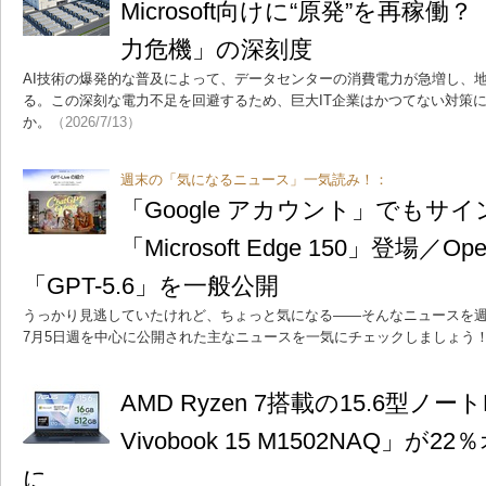
Microsoft向けに“原発”を再稼
力危機」の深刻度
AI技術の爆発的な普及によって、データセンターの消費電力が急増し、
る。この深刻な電力不足を回避するため、巨大IT企業はかつてない対策
か。
（2026/7/13）
週末の「気になるニュース」一気読み！：
「Google アカウント」でもサ
「Microsoft Edge 150」登場／
「GPT-5.6」を一般公開
うっかり見逃していたけれど、ちょっと気になる――そんなニュースを週
7月5日週を中心に公開された主なニュースを一気にチェックしましょう
AMD Ryzen 7搭載の15.6型ノー
Vivobook 15 M1502NAQ」が2
に