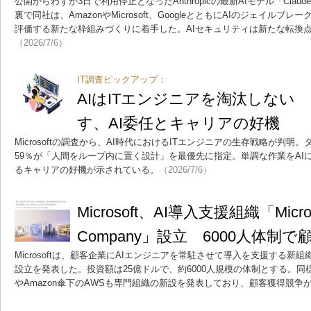
公開からわずか3日で利用停止となったAnthropicの最新AIモデル「Claude
裏で同社は、AmazonやMicrosoft、GoogleとともにAIのジェイル
評価する新たな枠組みづくりに着手した。AIセキュリティは新たな転換
（2026/7/6）
IT調査ピックアップ：
AIはITエンジニアを淘汰しない Mi
す、AI委任とキャリアの好機
Microsoftの調査から、AI時代におけるITエンジニアの生存戦略が判
59％が「人間をループ内に置く設計」を最優先に指定。単調な作業をAI
るキャリアの好機が示されている。
（2026/7/6）
Microsoft、AI導入支援組織「Microsof
Company」設立 6000人体制
Microsoftは、顧客企業にAIエンジニアを常駐させて導入を支援する新組織「Micros
設立を発表した。投資額は25億ドルで、約6000人規模の体制とする。同様の
やAmazon傘下のAWSも専門組織の新設を発表しており、顧客獲得競争