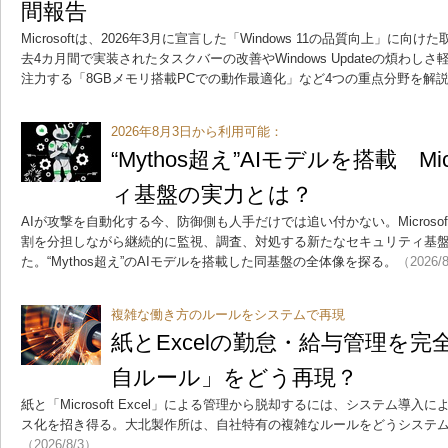
間報告
Microsoftは、2026年3月に宣言した「Windows 11の品質向上」
去4カ月間で実装されたタスクバーの改善やWindows Updateの煩わ
注力する「8GBメモリ搭載PCでの動作最適化」など4つの重点分野を解
2026年8月3日から利用可能：
“Mythos超え”AIモデルを搭載 Mi
ィ基盤の実力とは？
AIが攻撃を自動化する今、防御側も人手だけでは追い付かない。Microso
割を分担しながら継続的に監視、調査、対処する新たなセキュリティ基盤「Proje
た。“Mythos超え”のAIモデルを搭載した同基盤の全体像を探る。
（2026/
複雑な働き方のルールをシステムで再現
紙とExcelの勤怠・給与管理を
自ルール」をどう再現？
紙と「Microsoft Excel」による管理から脱却するには、システム導
ス化を招き得る。大北製作所は、自社特有の複雑なルールをどうシステ
（2026/8/3）