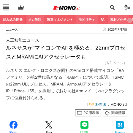
組み込み開発
メカ設計
製造マネジメント
モビリティ
FA
素材／化学
ニュース
2025年7月7日
人工知能ニュース
ルネサスが“マイコンでAI”を極める、22nmプロセ
スとMRAMにAIアクセラレータも
（1/2 ページ）
ルネサス エレクトロニクスが同社のArmコア搭載マイコン「RA
ファミリ」の第2世代品となる「RA8P1」について説明。TSMC
の22nm ULLプロセス、MRAM、ArmのAIアクセラレータ
IP「Ethos-U55」を採用しており同社Armマイコンのフラグシッ
プに位置付けられる。
[
朴尚洙
，MONOist]
PC用表示
関連情報
Share
Post
LINE
Hatena