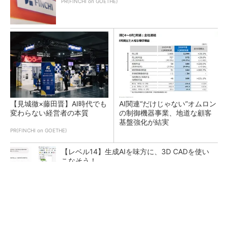
PR(FINCHI on GOETHE)
【見城徹×藤田晋】AI時代でも
AI関連“だけじゃない”オムロン
変わらない経営者の本質
の制御機器事業、地道な顧客
基盤強化が結実
PR(FINCHI on GOETHE)
【レベル14】生成AIを味方に、3D CADを使い
こなそう！
なぜ熊本に半導体産業が集まるのか――地震で
工場稼働停止相次ぐ