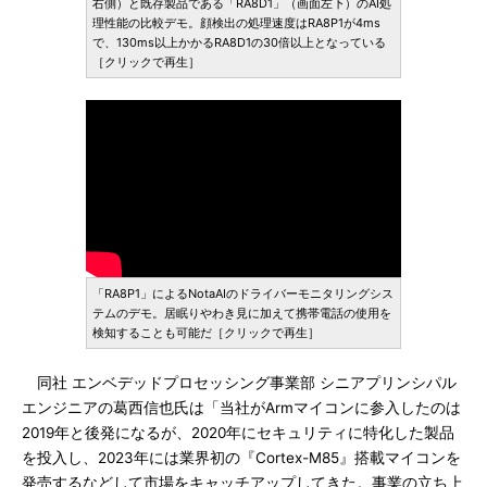
右側）と既存製品である「RA8D1」（画面左下）のAI処
理性能の比較デモ。顔検出の処理速度はRA8P1が4ms
で、130ms以上かかるRA8D1の30倍以上となっている
［クリックで再生］
「RA8P1」によるNotaAIのドライバーモニタリングシス
テムのデモ。居眠りやわき見に加えて携帯電話の使用を
検知することも可能だ［クリックで再生］
同社 エンベデッドプロセッシング事業部 シニアプリンシパル
エンジニアの葛西信也氏は「当社がArmマイコンに参入したのは
2019年と後発になるが、2020年にセキュリティに特化した製品
を投入し、2023年には業界初の『Cortex-M85』搭載マイコンを
発売するなどして市場をキャッチアップしてきた。事業の立ち上