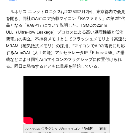
ルネサス エレクトロニクスは2025年7月2日、東京都内で会見
を開き、同社のArmコア搭載マイコン「RAファミリ」の第2世代
品となる「RA8P1」について説明した。TSMCの22nm
ULL（Ultra-low Leakage）プロセスによる高い処理性能と低消
費電力の両立、不揮発メモリとしてフラッシュメモリより高速な
MRAM（磁気抵抗メモリ）の採用、“マイコンでAI”の需要に対応
するArmのAI（人工知能）アクセラレータIP「Ethos-U55」の搭
載などにより同社Armマイコンのフラグシップに位置付けられ
る。同日に発売するとともに量産を開始している。
ルネサスのフラグシップArmマイコン「RA8P1」（画面