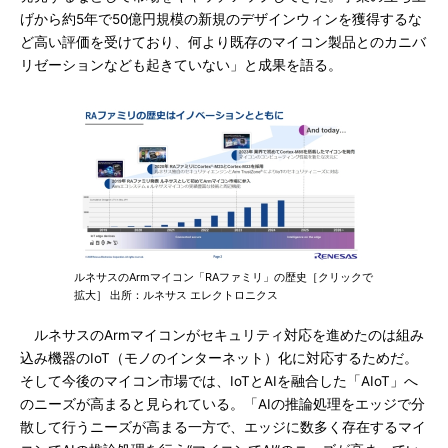
げから約5年で50億円規模の新規のデザインウィンを獲得するな
ど高い評価を受けており、何より既存のマイコン製品とのカニバ
リゼーションなども起きていない」と成果を語る。
ルネサスのArmマイコン「RAファミリ」の歴史［クリックで
拡大］ 出所：ルネサス エレクトロニクス
ルネサスのArmマイコンがセキュリティ対応を進めたのは組み
込み機器のIoT（モノのインターネット）化に対応するためだ。
そして今後のマイコン市場では、IoTとAIを融合した「AIoT」へ
のニーズが高まると見られている。「AIの推論処理をエッジで分
散して行うニーズが高まる一方で、エッジに数多く存在するマイ