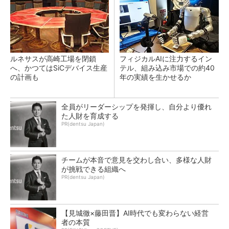
ルネサスが高崎工場を閉鎖
フィジカルAIに注力するイン
へ、かつてはSiCデバイス生産
テル、組み込み市場での約40
の計画も
年の実績を生かせるか
全員がリーダーシップを発揮し、自分より優れ
た人財を育成する
PR(dentsu Japan)
チームが本音で意見を交わし合い、多様な人財
が挑戦できる組織へ
PR(dentsu Japan)
【見城徹×藤田晋】AI時代でも変わらない経営
者の本質